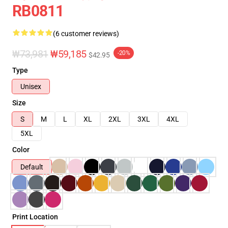
RB0811
(6 customer reviews)
₩73,981
₩59,185
-20%
$42.95
Type
Unisex
Size
S
M
L
XL
2XL
3XL
4XL
5XL
Color
Default
Print Location