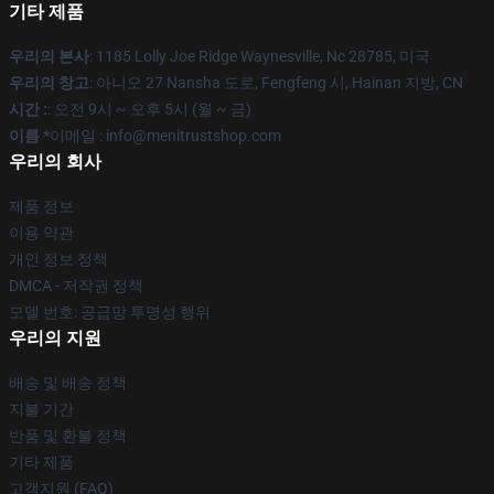
기타 제품
우리의 본사
: 1185 Lolly Joe Ridge Waynesville, Nc 28785, 미국
우리의 창고
: 아니오 27 Nansha 도로, Fengfeng 시, Hainan 지방, CN
시간 :
: 오전 9시 ~ 오후 5시 (월 ~ 금)
이름 *
이메일 : info@menitrustshop.com
우리의 회사
제품 정보
이용 약관
개인 정보 정책
DMCA - 저작권 정책
모델 번호: 공급망 투명성 행위
우리의 지원
배송 및 배송 정책
지불 기간
반품 및 환불 정책
기타 제품
고객지원 (FAQ)