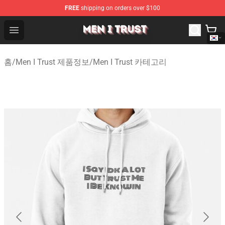
FREE
shipping on orders over $100
Men I Trust Shop - Official Men I Trust Merchandise Store
Open menu
홈
/
Men I Trust 제품정보
/
Men I Trust 카테고리