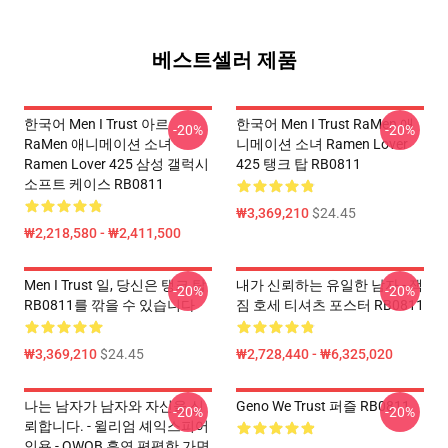
베스트셀러 제품
한국어 Men I Trust 아르
한국어 Men I Trust RaMen 애
-20%
-20%
RaMen 애니메이션 소녀
니메이션 소녀 Ramen Lover
Ramen Lover 425 삼성 갤럭시
425 탱크 탑 RB0811
소프트 케이스 RB0811
₩3,369,210
$24.45
₩2,218,580 - ₩2,411,500
Men I Trust 일, 당신은 탱크 탑
내가 신뢰하는 유일한 남자 - 잭
-20%
-20%
RB0811를 깎을 수 있습니다
짐 호세 티셔츠 포스터 RB0811
₩3,369,210
$24.45
₩2,728,440 - ₩6,325,020
나는 남자가 남자와 자신을 신
Geno We Trust 퍼즐 RB0811
-20%
-20%
뢰합니다. - 윌리엄 셰익스피어
인용 - QWOB 흑연 편평한 가면