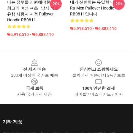
나는 정부를 신뢰해야한다 32
내가 신뢰하는 유일한 남자는
-20%
-20%
최고의 여성 셔츠 - 남자 셔츠
Ra-Men Pullover Hoodie
유행 사용자 지정 Pullover
RB0811입니다
Hoodie RB0811
₩5,918,510 - ₩6,883,110
₩5,918,510 - ₩6,883,110
Footer
전 세계 배송
안심하고 쇼핑하세요
200개 이상의 국가로 배송
클릭에서 배송까지 24/7 보호
국제 보증
100% 안전한 결제
사용 국가에서 제공
페이팔 / 마스터카드 / 비자
기타 제품