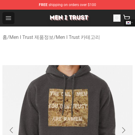
FREE
shipping on orders over $100
Men I Trust Shop - Official Men I Trust Merchandise Store
Open menu
홈
/
Men I Trust 제품정보
/
Men I Trust 카테고리