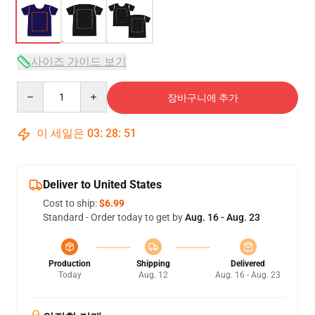
사이즈 가이드 보기
Quantity
장바구니에 추가
이 세일은
03
:
28
:
50
Deliver to United States
Cost to ship:
$6.99
Standard - Order today to get by
Aug. 16 - Aug. 23
Production
Shipping
Delivered
Today
Aug. 12
Aug. 16 - Aug. 23