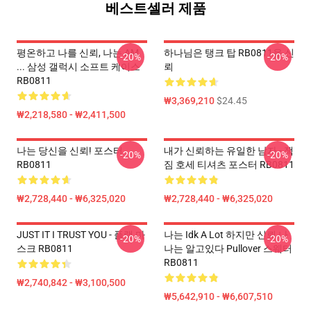
베스트셀러 제품
평온하고 나를 신뢰, 나는 AM
하나님은 탱크 탑 RB0811을 신
-20%
-20%
... 삼성 갤럭시 소프트 케이스
뢰
RB0811
₩3,369,210
$24.45
₩2,218,580 - ₩2,411,500
나는 당신을 신뢰! 포스터
내가 신뢰하는 유일한 남자 - 잭
-20%
-20%
RB0811
짐 호세 티셔츠 포스터 RB0811
₩2,728,440 - ₩6,325,020
₩2,728,440 - ₩6,325,020
JUST IT I TRUST YOU - 플랫 마
나는 Idk A Lot 하지만 신뢰 나
-20%
-20%
스크 RB0811
나는 알고있다 Pullover 스웨터
RB0811
₩2,740,842 - ₩3,100,500
₩5,642,910 - ₩6,607,510