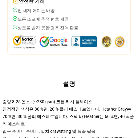
안전한 거래
전 세계 어디든 배송
모든 소포에 추적 번호 제공
상품을 받지 못한 경우 전액 환불
설명
중량 8.25 온스. (~280 gsm) 코튼 리치 플레이스
안정적인 색상은 80 %면, 20 % 폴리 에스테르입니다. Heather Gray는
70 %면, 30 % 폴리 에스테르입니다. 스낵 바 Heather는 60 %면, 40 % 폴
리 에스테르
입구 주머니 주머니, 일치 drawstring 및 늑골 팔목