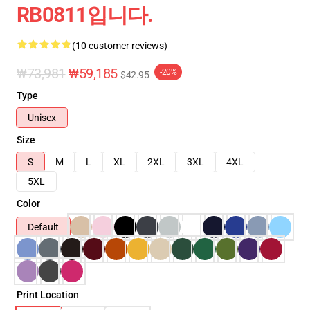
RB0811입니다.
(10 customer reviews)
₩73,981
₩59,185
-20%
$42.95
Type
Unisex
Size
S
M
L
XL
2XL
3XL
4XL
5XL
Color
Default
Print Location