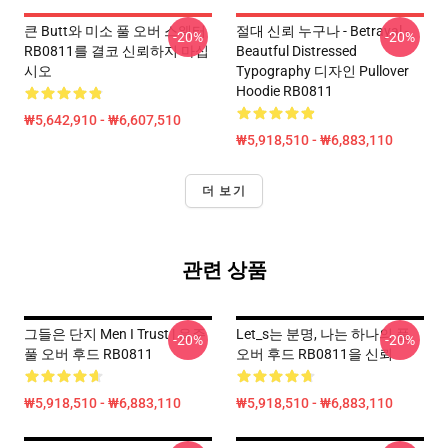
큰 Butt와 미소 풀 오버 스웨터
절대 신뢰 누구나 - Betrayal -
-20%
-20%
RB0811를 결코 신뢰하지 마십
Beautful Distressed
시오
Typography 디자인 Pullover
Hoodie RB0811
₩5,642,910 - ₩6,607,510
₩5,918,510 - ₩6,883,110
더 보기
관련 상품
그들은 단지 Men I Trust | 음주
Let_s는 분명, 나는 하나의 풀
-20%
-20%
풀 오버 후드 RB0811
오버 후드 RB0811을 신뢰
₩5,918,510 - ₩6,883,110
₩5,918,510 - ₩6,883,110