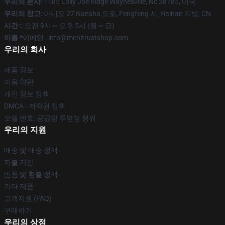
우리의 본사
: 1185 Lolly Joe Ridge Waynesville, Nc 28785, 미국
우리의 창고
: 아니오 27 Nansha 도로, Fengfeng 시, Hainan 지방, CN
시간 :
: 오전 9시 ~ 오후 5시 (월 ~ 금)
이름 *
이메일 : info@menitrustshop.com
우리의 회사
제품 정보
이용 약관
개인 정보 정책
DMCA - 저작권 정책
모델 번호: 공급망 투명성 행위
우리의 지원
배송 및 배송 정책
지불 기간
반품 및 환불 정책
기타 제품
고객지원 (FAQ)
구매하기
우리의 상점