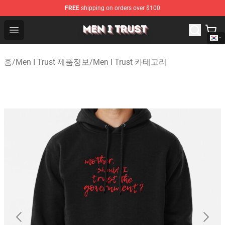
FREE
shipping on orders over $100
Men I Trust Shop - Official Men I Trust Merchandise Store
Open menu
홈
/
Men I Trust 제품정보
/
Men I Trust 카테고리