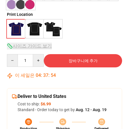
Print Location
사이즈 가이드 보기
Quantity
장바구니에 추가
이 세일은
04
:
37
:
53
Deliver to United States
Cost to ship:
$6.99
Standard - Order today to get by
Aug. 12 - Aug. 19
Production
Shipping
Delivered