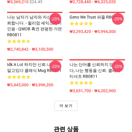
₩3,369,210
$24.45
₩2,728,440 - ₩6,325,020
나는 남자가 남자와 자신을 신
Geno We Trust 퍼즐 RB0811
-20%
-20%
뢰합니다. - 윌리엄 셰익스피어
인용 - QWOB 흑연 편평한 가면
₩3,293,420 - ₩5,994,300
RB0811
₩2,740,842 - ₩3,100,500
Idk A Lot 하지만 신뢰 나 나는
나는 단어를 신뢰하지 않습니
-20%
-20%
알고있다 클래식 Mug RB0811
다, 나는 행동을 신뢰. 클래식
티셔츠 RB0811
₩3,445,000 - ₩3,996,200
₩3,651,700 - ₩4,202,900
더 보기
관련 상품