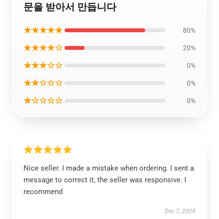
문을 받아서 만듭니다
★★★★★
80%
★★★★☆
20%
★★★☆☆
0%
★★☆☆☆
0%
★☆☆☆☆
0%
Nice seller. I made a mistake when ordering. I sent a
message to correct it, the seller was responsive. I
recommend
Dec 7, 2024