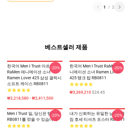
1
/
2
베스트셀러 제품
한국어 Men I Trust 아르
한국어 Men I Trust RaMen 애
-20%
-20%
RaMen 애니메이션 소녀
니메이션 소녀 Ramen Lover
Ramen Lover 425 삼성 갤럭시
425 탱크 탑 RB0811
소프트 케이스 RB0811
₩3,369,210
$24.45
₩2,218,580 - ₩2,411,500
Men I Trust 일, 당신은 탱크 탑
내가 신뢰하는 유일한 남자 - 잭
-20%
-20%
RB0811를 깎을 수 있습니다
짐 호세 티셔츠 포스터 RB0811