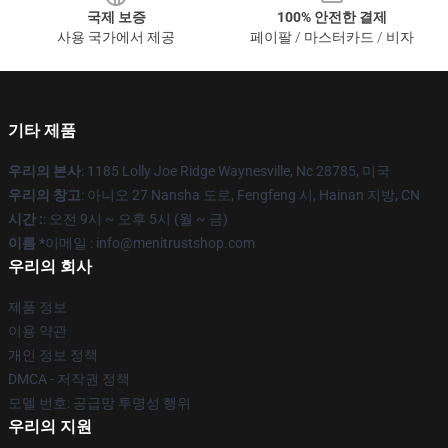
국제 보증
100% 안전한 결제
사용 국가에서 제공
페이팔 / 마스터카드 / 비자
기타 제품
우리의 본사
: 1185 Lolly Joe Ridge Waynesville, Nc 28785, 미국
우리의 창고
: 아니오 27 Nansha 도로, Fengfeng 시, Hainan 지방, CN
시간 :
: 오전 9시 ~ 오후 5시 (월 ~ 금)
이름 *
이메일 : info@menitrustshop.com
우리의 회사
제품 정보
이용 약관
개인 정보 정책
DMCA - 저작권 정책
모델 번호: 공급망 투명성 행위
우리의 지원