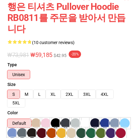
행은 티셔츠 Pullover Hoodie
RB0811를 주문을 받아서 만듭
니다
(10 customer reviews)
₩73,981
₩59,185
-20%
$42.95
Type
Unisex
Size
S
M
L
XL
2XL
3XL
4XL
5XL
Color
Default