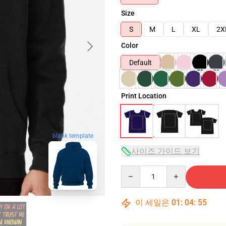
Size
S
M
L
XL
2X
Color
Default
Print Location
blank template
사이즈 가이드 보기
Quantity
이 세일은
01
:
04
:
53