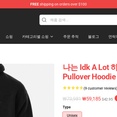
FREE
shipping on orders over $100
ore
쇼핑
카테고리별 쇼핑
주문 추적
블로그
연락
나는 Idk A L
Pullover Hoodi
(9 customer reviews
₩73,981
₩59,185
$42.95
Type
Unisex