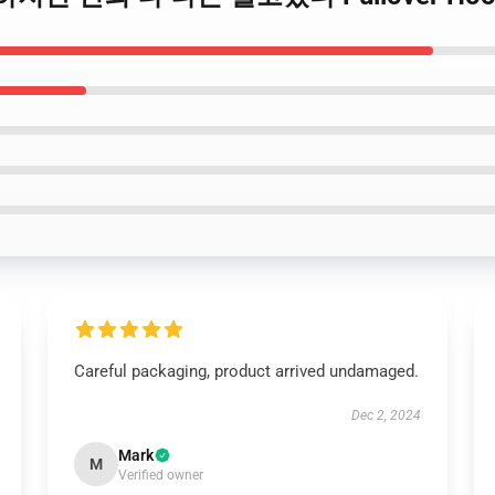
Careful packaging, product arrived undamaged.
Dec 2, 2024
Mark
M
Verified owner