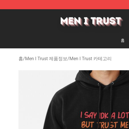
Men I Trust Shop - Official Men I Trust Merchandise St
홈
홈
/
Men I Trust 제품정보
/
Men I Trust 카테고리