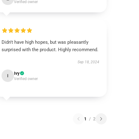
Verified owner
Didn't have high hopes, but was pleasantly
surprised with the product. Highly recommend.
Sep 18, 2024
Ivy
I
Verified owner
1
/
2