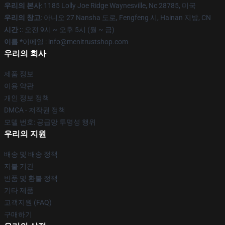
우리의 본사
: 1185 Lolly Joe Ridge Waynesville, Nc 28785, 미국
우리의 창고
: 아니오 27 Nansha 도로, Fengfeng 시, Hainan 지방, CN
시간 :
: 오전 9시 ~ 오후 5시 (월 ~ 금)
이름 *
이메일 : info@menitrustshop.com
우리의 회사
제품 정보
이용 약관
개인 정보 정책
DMCA - 저작권 정책
모델 번호: 공급망 투명성 행위
우리의 지원
배송 및 배송 정책
지불 기간
반품 및 환불 정책
기타 제품
고객지원 (FAQ)
구매하기