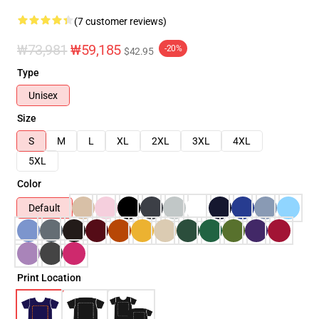
(7 customer reviews)
₩73,981
₩59,185
-20%
$42.95
Type
Unisex
Size
S
M
L
XL
2XL
3XL
4XL
5XL
Color
Default
Print Location