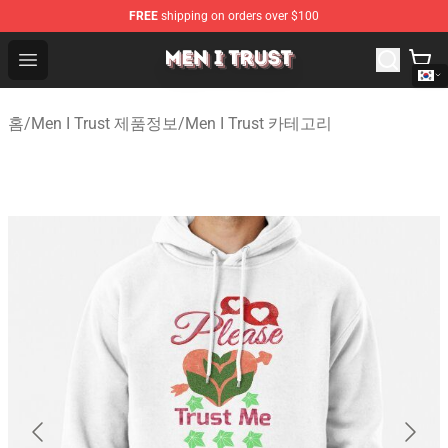
FREE
shipping on orders over $100
Men I Trust Shop - Official Men I Trust Merchandise Store
Open menu
홈
/
Men I Trust 제품정보
/
Men I Trust 카테고리