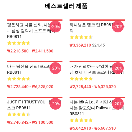
베스트셀러 제품
평온하고 나를 신뢰, 나는 AM
하나님은 탱크 탑 RB0811을 신
-20%
-20%
... 삼성 갤럭시 소프트 케이스
뢰
RB0811
₩3,369,210
$24.45
₩2,218,580 - ₩2,411,500
나는 당신을 신뢰! 포스터
내가 신뢰하는 유일한 남자 - 잭
-20%
-20%
RB0811
짐 호세 티셔츠 포스터 RB0811
₩2,728,440 - ₩6,325,020
₩2,728,440 - ₩6,325,020
JUST IT I TRUST YOU - 플랫 마
나는 Idk A Lot 하지만 신뢰 나
-20%
-20%
스크 RB0811
나는 알고있다 Pullover 스웨터
RB0811
₩2,740,842 - ₩3,100,500
₩5,642,910 - ₩6,607,510