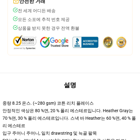
안전한 거래
전 세계 어디든 배송
모든 소포에 추적 번호 제공
상품을 받지 못한 경우 전액 환불
설명
중량 8.25 온스. (~280 gsm) 코튼 리치 플레이스
안정적인 색상은 80 %면, 20 % 폴리 에스테르입니다. Heather Gray는
70 %면, 30 % 폴리 에스테르입니다. 스낵 바 Heather는 60 %면, 40 % 폴
리 에스테르
입구 주머니 주머니, 일치 drawstring 및 늑골 팔목