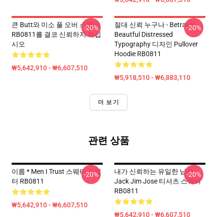
큰 Butt와 미소 풀 오버 스웨터
절대 신뢰 누구나 - Betrayal -
-20%
-20%
RB0811를 결코 신뢰하지 마십
Beautful Distressed
시오
Typography 디자인 Pullover
Hoodie RB0811
₩5,642,910 - ₩6,607,510
₩5,918,510 - ₩6,883,110
더 보기
관련 상품
이름 * Men I Trust 스웨터 스웨
내가 신뢰하는 유일한 남자 -
-20%
-20%
터 RB0811
Jack Jim Jose 티셔츠 스웨터
RB0811
₩5,642,910 - ₩6,607,510
₩5,642,910 - ₩6,607,510