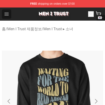
FREE
shipping on orders over $100
Men I Trust Shop - Official Men I Trust Merchandise Store
Open menu
홈
/
Men I Trust 제품정보
/
Men I Trust ▸ 소녀