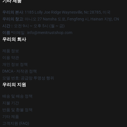
기타 제품
우리의 본사
: 1185 Lolly Joe Ridge Waynesville, Nc 28785, 미국
우리의 창고
: 아니오 27 Nansha 도로, Fengfeng 시, Hainan 지방, CN
시간 :
: 오전 9시 ~ 오후 5시 (월 ~ 금)
이름 *
이메일 : info@menitrustshop.com
우리의 회사
제품 정보
이용 약관
개인 정보 정책
DMCA - 저작권 정책
모델 번호: 공급망 투명성 행위
우리의 지원
배송 및 배송 정책
지불 기간
반품 및 환불 정책
기타 제품
고객지원 (FAQ)