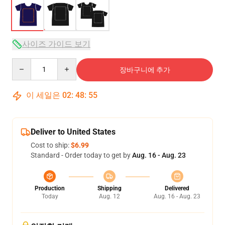
사이즈 가이드 보기
Quantity
장바구니에 추가
이 세일은
02
:
48
:
54
Deliver to United States
Cost to ship:
$6.99
Standard - Order today to get by
Aug. 16 - Aug. 23
Production
Shipping
Delivered
Today
Aug. 12
Aug. 16 - Aug. 23