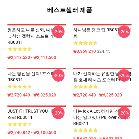
베스트셀러 제품
평온하고 나를 신뢰, 나는 AM
하나님은 탱크 탑 RB0811을 신
-20%
-20%
... 삼성 갤럭시 소프트 케이스
뢰
RB0811
₩3,369,210
$24.45
₩2,218,580 - ₩2,411,500
나는 당신을 신뢰! 포스터
내가 신뢰하는 유일한 남자 - 잭
-20%
-20%
RB0811
짐 호세 티셔츠 포스터 RB0811
₩2,728,440 - ₩6,325,020
₩2,728,440 - ₩6,325,020
JUST IT I TRUST YOU - 플랫 마
나는 Idk A Lot 하지만 신뢰 나
-20%
-20%
스크 RB0811
나는 알고있다 Pullover 스웨터
RB0811
₩2,740,842 - ₩3,100,500
₩5,642,910 - ₩6,607,510