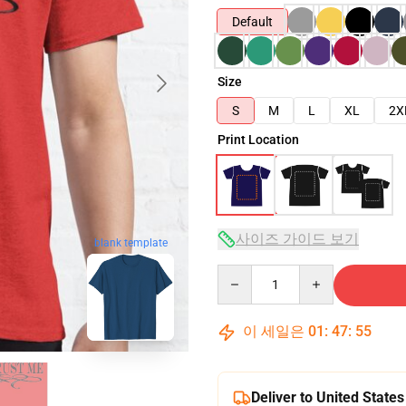
Default
Size
S
M
L
XL
2X
Print Location
사이즈 가이드 보기
blank template
Quantity
이 세일은
01
:
47
:
54
Deliver to United States