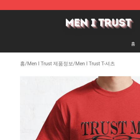
Men I Trust Shop - Official Men I Trust Merchandise St
홈
홈
/
Men I Trust 제품정보
/
Men I Trust T-셔츠