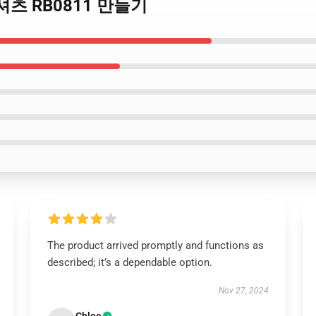
 티셔츠 RB0811 만들기
The product arrived promptly and functions as
described; it’s a dependable option.
Nov 27, 2024