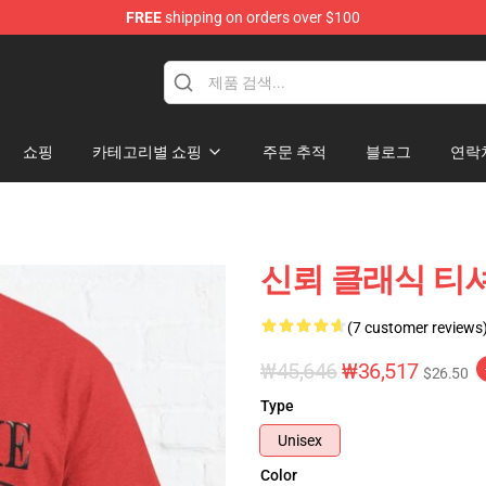
FREE
shipping on orders over $100
ore
쇼핑
카테고리별 쇼핑
주문 추적
블로그
연락
신뢰 클래식 티셔
(7 customer reviews
₩45,646
₩36,517
$26.50
Type
Unisex
Color