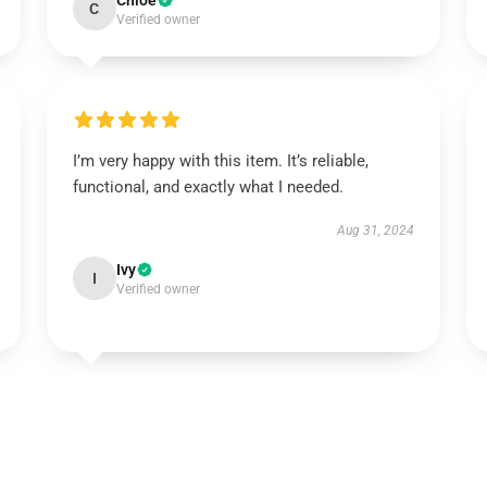
Chloe
C
Verified owner
I’m very happy with this item. It’s reliable,
functional, and exactly what I needed.
Aug 31, 2024
Ivy
I
Verified owner