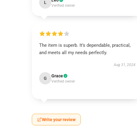
Leo
L
Verified owner
The item is superb. It’s dependable, practical,
and meets all my needs perfectly.
Aug 31, 2024
Grace
G
Verified owner
Write your review