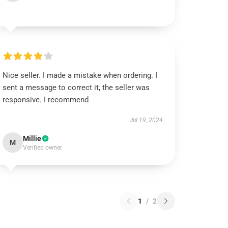
Nice seller. I made a mistake when ordering. I
sent a message to correct it, the seller was
responsive. I recommend
Jul 19, 2024
Millie
M
Verified owner
1
/
2