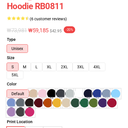
Hoodie RB0811
(6 customer reviews)
₩73,981
₩59,185
-20%
$42.95
Type
Unisex
Size
S
M
L
XL
2XL
3XL
4XL
5XL
Color
Default
Print Location