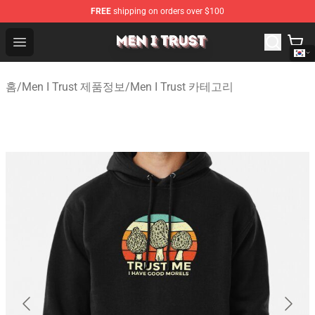
FREE
shipping on orders over $100
Men I Trust Shop - Official Men I Trust Merchandise Store
Open menu
홈
/
Men I Trust 제품정보
/
Men I Trust 카테고리