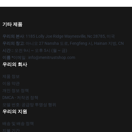
기타 제품
우리의 본사
: 1185 Lolly Joe Ridge Waynesville, Nc 28785, 미국
우리의 창고
: 아니오 27 Nansha 도로, Fengfeng 시, Hainan 지방, CN
시간 :
: 오전 9시 ~ 오후 5시 (월 ~ 금)
이름 *
이메일 : info@menitrustshop.com
우리의 회사
제품 정보
이용 약관
개인 정보 정책
DMCA - 저작권 정책
모델 번호: 공급망 투명성 행위
우리의 지원
배송 및 배송 정책
지불 기간