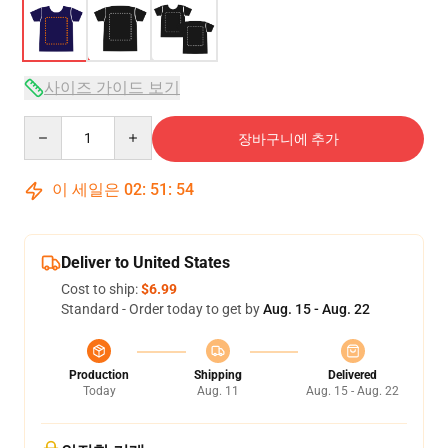
사이즈 가이드 보기
Quantity
장바구니에 추가
이 세일은
02
:
51
:
54
Deliver to United States
Cost to ship:
$6.99
Standard - Order today to get by
Aug. 15 - Aug. 22
Production
Shipping
Delivered
Today
Aug. 11
Aug. 15 - Aug. 22