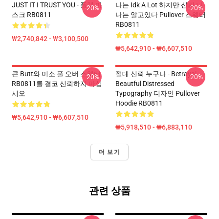
JUST IT I TRUST YOU - 플랫 마
나는 Idk A Lot 하지만 신뢰 나
-20%
-20%
스크 RB0811
나는 알고있다 Pullover 스웨터
RB0811
₩2,740,842 - ₩3,100,500
₩5,642,910 - ₩6,607,510
큰 Butt와 미소 풀 오버 스웨터
절대 신뢰 누구나 - Betrayal -
-20%
-20%
RB0811를 결코 신뢰하지 마십
Beautful Distressed
시오
Typography 디자인 Pullover
Hoodie RB0811
₩5,642,910 - ₩6,607,510
₩5,918,510 - ₩6,883,110
더 보기
관련 상품