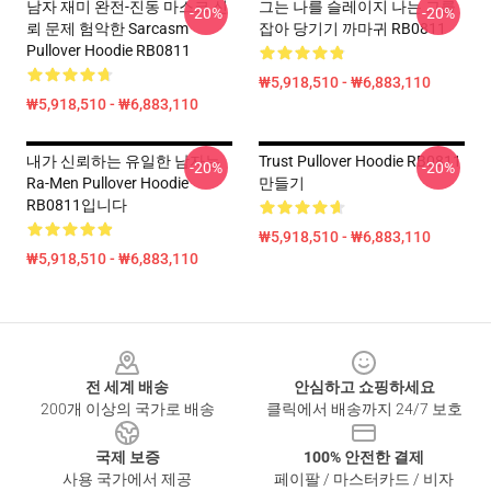
남자 재미 완전-진동 마스크 신
그는 나를 슬레이지 나는 그를
-20%
-20%
뢰 문제 험악한 Sarcasm
잡아 당기기 까마귀 RB0811
Pullover Hoodie RB0811
₩5,918,510 - ₩6,883,110
₩5,918,510 - ₩6,883,110
내가 신뢰하는 유일한 남자는
Trust Pullover Hoodie RB0811
-20%
-20%
Ra-Men Pullover Hoodie
만들기
RB0811입니다
₩5,918,510 - ₩6,883,110
₩5,918,510 - ₩6,883,110
Footer
전 세계 배송
안심하고 쇼핑하세요
200개 이상의 국가로 배송
클릭에서 배송까지 24/7 보호
국제 보증
100% 안전한 결제
사용 국가에서 제공
페이팔 / 마스터카드 / 비자