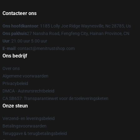
Contacteer ons
Ons hoofdkantoor
: 1185 Lolly Joe Ridge Waynesville, Nc 28785, Us
Ons pakhuis
27 Nansha Road, Fengfeng City, Hainan Province, CN
Uur
: 21.00 uur 5.00 uur
E-mail
: contact@menitrustshop.com
Ons bedrijf
Over ons
Algemene voorwaarden
Privacybeleid
DMCA - Auteursrechtbeleid
CA SB657: Transparantiewet voor de toeleveringsketen
Onze steun
Verzend- en leveringsbeleid
Betalingsvoorwaarden
Teruggave & terugbetalingsbeleid