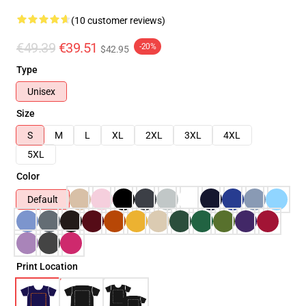
(10 customer reviews)
€49.39
€39.51
-20%
$42.95
Type
Unisex
Size
S
M
L
XL
2XL
3XL
4XL
5XL
Color
Default
Print Location