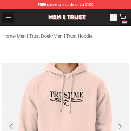
FREE
shipping on orders over $100
Men I Trust Shop - Official Men I Trust Merchandise Store
Open menu
Home
/
Men I Trust Doek
/
Men I Trust Hoodie