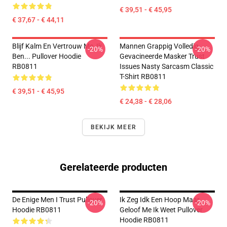
€ 39,51 - € 45,95
€ 37,67 - € 44,11
Blijf Kalm En Vertrouw Me, Ik
Mannen Grappig Volledig-
-20%
-20%
Ben... Pullover Hoodie
Gevacineerde Masker Trust
RB0811
Issues Nasty Sarcasm Classic
T-Shirt RB0811
€ 39,51 - € 45,95
€ 24,38 - € 28,06
BEKIJK MEER
Gerelateerde producten
De Enige Men I Trust Pullover
Ik Zeg Idk Een Hoop Maar
-20%
-20%
Hoodie RB0811
Geloof Me Ik Weet Pullover
Hoodie RB0811