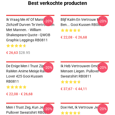
Best verkochte producten
Ik Vraag Me Af Of Mannen
Blijf Kalm En Vertrouw Me, Ik
-20%
-20%
Zichzelf Durven Te Vertrouwen
Ben... Gooi Kussen RB0811
Met Mannen. - William
Shakespeare Quote - QWOB
€ 22,08 - € 26,68
Graphix Leggings RB0811
€ 26,63
$28.95
De Enige Men I Trust Zijn
Ik Heb Vertrouwen Omdat
-20%
-20%
RaMen Anime Meisje Ramen
Mensen Liegen. Pullover
Lover 425 Gooi Kussen
Sweatshirt RB0811
RB0811
€ 37,67 - € 44,11
€ 22,08 - € 26,68
Men I Trust Zeg, Kun Je Horen
Doe Het, Ik Vertrouw Je.
-20%
-20%
Pullover Sweatshirt RB0811