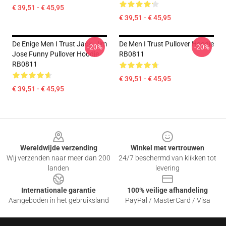
€ 39,51 - € 45,95
€ 39,51 - € 45,95
De Enige Men I Trust Jack. Jim
De Men I Trust Pullover Hoodie
-20%
-20%
Jose Funny Pullover Hoodie
RB0811
RB0811
€ 39,51 - € 45,95
€ 39,51 - € 45,95
Footer
Wereldwijde verzending
Winkel met vertrouwen
Wij verzenden naar meer dan 200
24/7 beschermd van klikken tot
landen
levering
Internationale garantie
100% veilige afhandeling
Aangeboden in het gebruiksland
PayPal / MasterCard / Visa