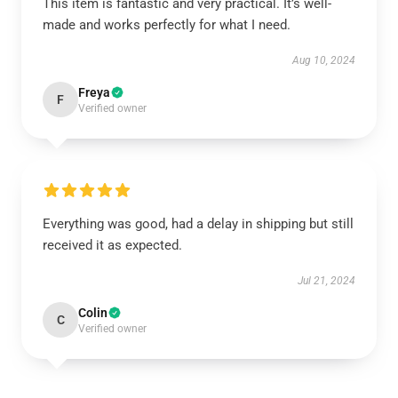
This item is fantastic and very practical. It’s well-
made and works perfectly for what I need.
Aug 10, 2024
Freya
F
Verified owner
Everything was good, had a delay in shipping but still
received it as expected.
Jul 21, 2024
Colin
C
Verified owner