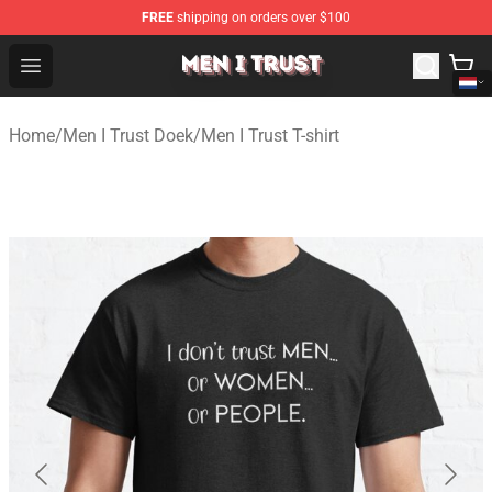
FREE
shipping on orders over $100
Men I Trust Shop - Official Men I Trust Merchandise Store
Open menu
Home
/
Men I Trust Doek
/
Men I Trust T-shirt