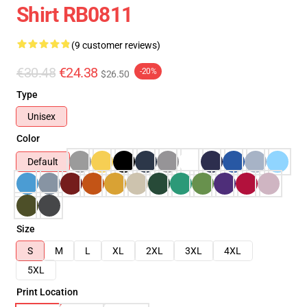
Shirt RB0811
(9 customer reviews)
€30.48
€24.38
-20%
$26.50
Type
Unisex
Color
Default
Size
S
M
L
XL
2XL
3XL
4XL
5XL
Print Location