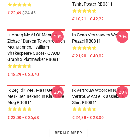
Tshirt Poster RB0811
€ 22,49
$24.45
€ 18,21 - € 42,22
Ik Vraag Me Af Of Mannen
In Geno Vertrouwen We
-20%
-20%
Zichzelf Durven Te Vertrouwen
Puzzel RB0811
Met Mannen. - William
Shakespeare Quote - QWOB
€ 21,98 - € 40,02
Graphix Platmasker RB0811
€ 18,29 - € 20,70
Ik Zeg Idk Veel, Maar Geloof
Ik Vertrouw Woorden Niet, Ik
-20%
-20%
Me Ik Ben Bekend In Klassieke
Vertrouw Actie. Klassieke T-
Mug RB0811
Shirt RB0811
€ 23,00 - € 26,68
€ 24,38 - € 28,06
BEKIJK MEER