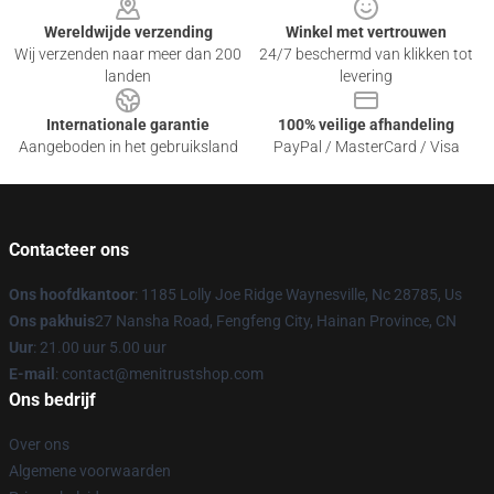
Wereldwijde verzending
Winkel met vertrouwen
Wij verzenden naar meer dan 200
24/7 beschermd van klikken tot
landen
levering
Internationale garantie
100% veilige afhandeling
Aangeboden in het gebruiksland
PayPal / MasterCard / Visa
Contacteer ons
Ons hoofdkantoor
: 1185 Lolly Joe Ridge Waynesville, Nc 28785, Us
Ons pakhuis
27 Nansha Road, Fengfeng City, Hainan Province, CN
Uur
: 21.00 uur 5.00 uur
E-mail
: contact@menitrustshop.com
Ons bedrijf
Over ons
Algemene voorwaarden