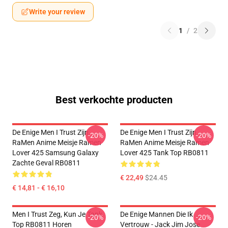
Write your review
1
/
2
Best verkochte producten
De Enige Men I Trust Zijn
De Enige Men I Trust Zijn
-20%
-20%
RaMen Anime Meisje Ramen
RaMen Anime Meisje Ramen
Lover 425 Samsung Galaxy
Lover 425 Tank Top RB0811
Zachte Geval RB0811
€ 22,49
$24.45
€ 14,81 - € 16,10
Men I Trust Zeg, Kun Je Tank
De Enige Mannen Die Ik
-20%
-20%
Top RB0811 Horen
Vertrouw - Jack Jim Jose