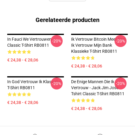
Gerelateerde producten
In Fauci We Vertrouwen
Ik Vertrouw Bitcoin Meer Dan
-20%
-20%
Classic T-Shirt RB0811
Ik Vertrouw Mijn Bank
Klassieke T-Shirt RB0811
€ 24,38 - € 28,06
€ 24,38 - € 28,06
In God Vertrouw Ik Klassieke
De Enige Mannen Die Ik
-20%
-20%
T-Shirt RB0811
Vertrouw - Jack Jim Jose
Tshirt Classic T-Shirt RB0811
€ 24,38 - € 28,06
€ 24,38 - € 28,06
Footer