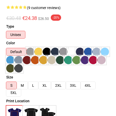
(9 customer reviews)
€30.48
€24.38
-20%
$26.50
Type
Unisex
Color
Default
Size
S
M
L
XL
2XL
3XL
4XL
5XL
Print Location