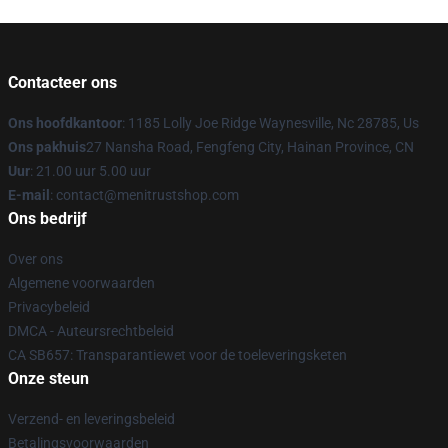
Contacteer ons
Ons hoofdkantoor
: 1185 Lolly Joe Ridge Waynesville, Nc 28785, Us
Ons pakhuis
27 Nansha Road, Fengfeng City, Hainan Province, CN
Uur
: 21.00 uur 5.00 uur
E-mail
: contact@menitrustshop.com
Ons bedrijf
Over ons
Algemene voorwaarden
Privacybeleid
DMCA - Auteursrechtbeleid
CA SB657: Transparantiewet voor de toeleveringsketen
Onze steun
Verzend- en leveringsbeleid
Betalingsvoorwaarden