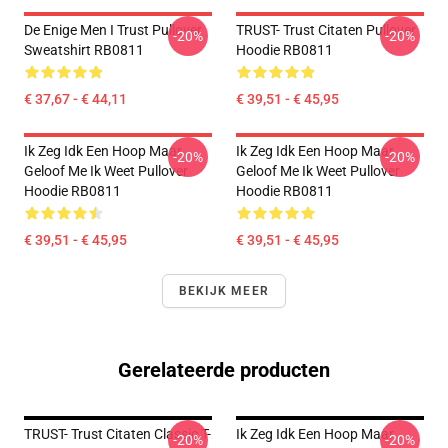
De Enige Men I Trust Pullover
TRUST- Trust Citaten Pullover
-20%
-20%
Sweatshirt RB0811
Hoodie RB0811
€ 37,67 - € 44,11
€ 39,51 - € 45,95
Ik Zeg Idk Een Hoop Maar
Ik Zeg Idk Een Hoop Maar
-20%
-20%
Geloof Me Ik Weet Pullover
Geloof Me Ik Weet Pullover
Hoodie RB0811
Hoodie RB0811
€ 39,51 - € 45,95
€ 39,51 - € 45,95
BEKIJK MEER
Gerelateerde producten
TRUST- Trust Citaten Classic T-
Ik Zeg Idk Een Hoop Maar
-20%
-20%