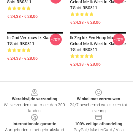
Shirt RB0811
Geloof Me Ik Weet In Klassieke
T-Shirt RB0811
€ 24,38 - € 28,06
€ 24,38 - € 28,06
In God Vertrouw Ik Klassieke
Ik Zeg Idk Een Hoop Maar
-20%
-20%
T-Shirt RB0811
Geloof Me Ik Weet In Klassieke
T-Shirt RB0811
€ 24,38 - € 28,06
€ 24,38 - € 28,06
Footer
Wereldwijde verzending
Winkel met vertrouwen
Wij verzenden naar meer dan 200
24/7 beschermd van klikken tot
landen
levering
Internationale garantie
100% veilige afhandeling
Aangeboden in het gebruiksland
PayPal / MasterCard / Visa