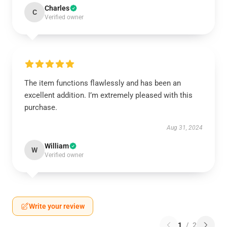
Charles
C
Verified owner
The item functions flawlessly and has been an
excellent addition. I’m extremely pleased with this
purchase.
Aug 31, 2024
William
W
Verified owner
Write your review
1
/
2