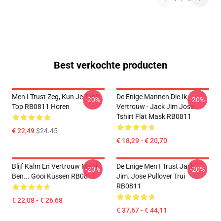
Best verkochte producten
Men I Trust Zeg, Kun Je Tank
De Enige Mannen Die Ik
-20%
-20%
Top RB0811 Horen
Vertrouw - Jack Jim Jose
Tshirt Flat Mask RB0811
€ 22,49
$24.45
€ 18,29 - € 20,70
Blijf Kalm En Vertrouw Me, Ik
De Enige Men I Trust Jack.
-20%
-20%
Ben... Gooi Kussen RB0811
Jim. Jose Pullover Trui
RB0811
€ 22,08 - € 26,68
€ 37,67 - € 44,11