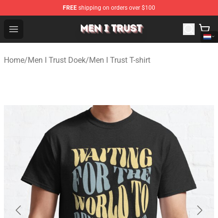
FREE
shipping on orders over $100
Men I Trust Shop - Official Men I Trust Merchandise Store
Open menu
Home
/
Men I Trust Doek
/
Men I Trust T-shirt