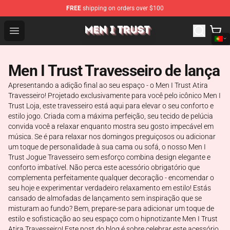
FREE
shipping on orders over $100
Men I Trust Shop - Official Men I Trust Merchandise Store
Open menu
Men I Trust Travesseiro de lança
Apresentando a adição final ao seu espaço - o Men I Trust Atira
Travesseiro! Projetado exclusivamente para você pelo icônico Men I
Trust Loja, este travesseiro está aqui para elevar o seu conforto e
estilo jogo. Criada com a máxima perfeição, seu tecido de pelúcia
convida você a relaxar enquanto mostra seu gosto impecável em
música. Se é para relaxar nos domingos preguiçosos ou adicionar
um toque de personalidade à sua cama ou sofá, o nosso Men I
Trust Jogue Travesseiro sem esforço combina design elegante e
conforto imbatível. Não perca este acessório obrigatório que
complementa perfeitamente qualquer decoração - encomendar o
seu hoje e experimentar verdadeiro relaxamento em estilo! Estás
cansado de almofadas de lançamento sem inspiração que se
misturam ao fundo? Bem, prepare-se para adicionar um toque de
estilo e sofisticação ao seu espaço com o hipnotizante Men I Trust
Atira Travesseiro! Este post do blog é sobre celebrar este acessório