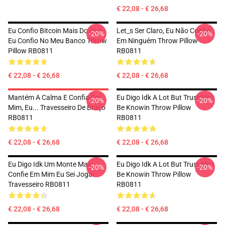
€ 22,08 - € 26,68
Eu Confio Bitcoin Mais Do Que
Let_s Ser Claro, Eu Não Confio
-20%
-20%
Eu Confio No Meu Banco Throw
Em Ninguém Throw Pillow
Pillow RB0811
RB0811
€ 22,08 - € 26,68
€ 22,08 - € 26,68
Mantém A Calma E Confia Em
Eu Digo Idk A Lot But Trust Me I
-20%
-20%
Mim, Eu... Travesseiro De Braço
Be Knowin Throw Pillow
RB0811
RB0811
€ 22,08 - € 26,68
€ 22,08 - € 26,68
Eu Digo Idk Um Monte Mas
Eu Digo Idk A Lot But Trust Me I
-20%
-20%
Confie Em Mim Eu Sei Jogar
Be Knowin Throw Pillow
Travesseiro RB0811
RB0811
€ 22,08 - € 26,68
€ 22,08 - € 26,68