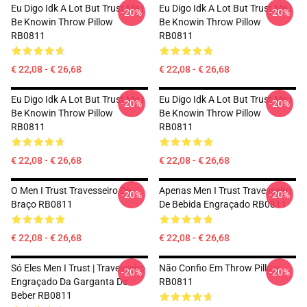
Eu Digo Idk A Lot But Trust Me I
Eu Digo Idk A Lot But Trust Me I
-20%
-20%
Be Knowin Throw Pillow
Be Knowin Throw Pillow
RB0811
RB0811
€ 22,08 - € 26,68
€ 22,08 - € 26,68
Eu Digo Idk A Lot But Trust Me I
Eu Digo Idk A Lot But Trust Me I
-20%
-20%
Be Knowin Throw Pillow
Be Knowin Throw Pillow
RB0811
RB0811
€ 22,08 - € 26,68
€ 22,08 - € 26,68
O Men I Trust Travesseiro De
Apenas Men I Trust Travesseiro
-20%
-20%
Braço RB0811
De Bebida Engraçado RB0811
€ 22,08 - € 26,68
€ 22,08 - € 26,68
Só Eles Men I Trust | Travesseiro
Não Confio Em Throw Pillow
-20%
-20%
Engraçado Da Garganta De
RB0811
Beber RB0811