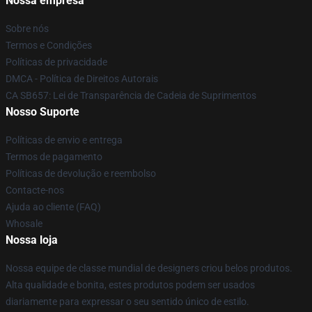
Nossa empresa
Sobre nós
Termos e Condições
Políticas de privacidade
DMCA - Política de Direitos Autorais
CA SB657: Lei de Transparência de Cadeia de Suprimentos
Nosso Suporte
Políticas de envio e entrega
Termos de pagamento
Políticas de devolução e reembolso
Contacte-nos
Ajuda ao cliente (FAQ)
Whosale
Nossa loja
Nossa equipe de classe mundial de designers criou belos produtos.
Alta qualidade e bonita, estes produtos podem ser usados
diariamente para expressar o seu sentido único de estilo.