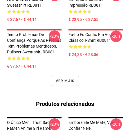
Sweatshirt RB0811
Impressão RB0811
€ 37,67 - € 44,11
€ 22,95 - € 27,55
Tenho Problemas De
Fá-Lo Eu Confio Em Você -
-20%
-20%
Confiança Porque As Pessoas
Clássico T-Shirt RB0811
Têm Problemas Mentirosos.
Pullover Sweatshirt RB0811
€ 24,38 - € 28,06
€ 37,67 - € 44,11
VER MAIS
Produtos relacionados
O Único Men I Trust São
Embora Ele Me Mate, Vou
-20%
-20%
RaMen Anime Girl Ramen
Confiar Nele.