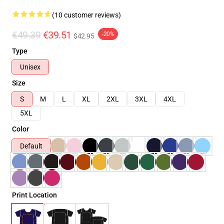
(10 customer reviews)
€49.39
€39.51
-20%
$42.95
Type
Unisex
Size
S
M
L
XL
2XL
3XL
4XL
5XL
Color
Default
Print Location