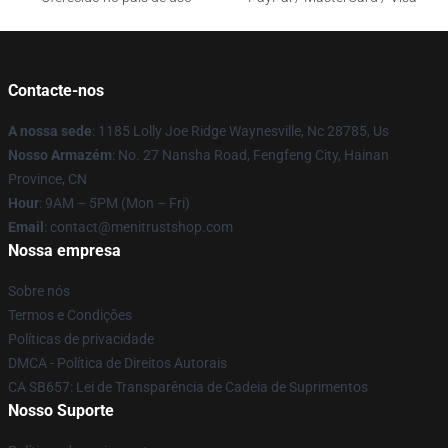
Contacte-nos
A nossa sede
: 1185 Lolly Joe Ridge Waynesville, Nc 28785, Us
Nosso Armazém
: No. 27 Nansha Road, Fengfeng City, Hainan
Province, CN
Hour
: 9AM – 5PM (Mon – Fri)
Email
: contact@menitrustshop.com
Nossa empresa
Sobre nós
Termos e Condições
Políticas de privacidade
DMCA - Política de Direitos Autorais
CA SB657: Lei de Transparência de Cadeia de Suprimentos
Nosso Suporte