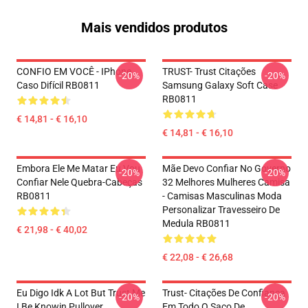
Mais vendidos produtos
CONFIO EM VOCÊ - IPhone
TRUST- Trust Citações
-20%
-20%
Caso Difícil RB0811
Samsung Galaxy Soft Case
RB0811
€ 14,81 - € 16,10
€ 14,81 - € 16,10
Embora Ele Me Matar Eu Vou
Mãe Devo Confiar No Governo
-20%
-20%
Confiar Nele Quebra-Cabeças
32 Melhores Mulheres Camisa
RB0811
- Camisas Masculinas Moda
Personalizar Travesseiro De
Medula RB0811
€ 21,98 - € 40,02
€ 22,08 - € 26,68
Eu Digo Idk A Lot But Trust Me
Trust- Citações De Confiança
-20%
-20%
I Be Knowin Pullover
Em Todo O Saco De