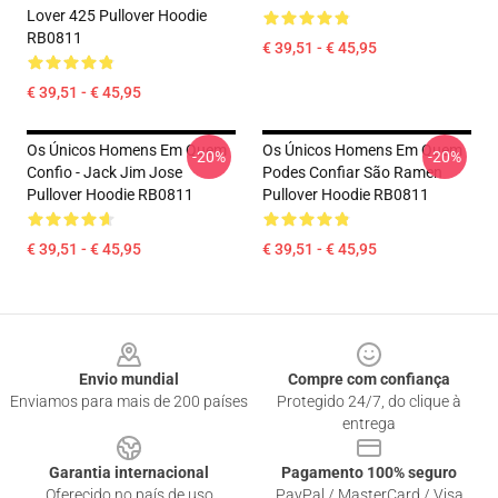
Lover 425 Pullover Hoodie
RB0811
€ 39,51 - € 45,95
€ 39,51 - € 45,95
Os Únicos Homens Em Quem
Os Únicos Homens Em Quem
-20%
-20%
Confio - Jack Jim Jose
Podes Confiar São Ramen
Pullover Hoodie RB0811
Pullover Hoodie RB0811
€ 39,51 - € 45,95
€ 39,51 - € 45,95
Footer
Envio mundial
Compre com confiança
Enviamos para mais de 200 países
Protegido 24/7, do clique à
entrega
Garantia internacional
Pagamento 100% seguro
Oferecido no país de uso
PayPal / MasterCard / Visa