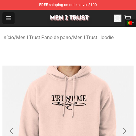
FREE
shipping on orders over $100
Men I Trust Shop - Official Men I Trust Merchandise Store
Open menu
Início
/
Men I Trust Pano de pano
/
Men I Trust Hoodie