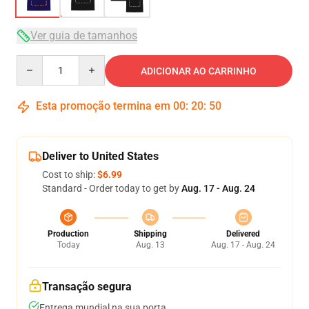
Ver guia de tamanhos
Quantity
ADICIONAR AO CARRINHO
Esta promoção termina em
00
:
20
:
49
Deliver to United States
Cost to ship:
$6.99
Standard - Order today to get by
Aug. 17 - Aug. 24
Production
Shipping
Delivered
Today
Aug. 13
Aug. 17 - Aug. 24
Transação segura
Entrega mundial na sua porta