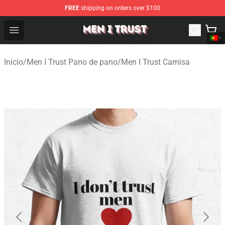
FREE
shipping on orders over $100
Men I Trust Shop - Official Men I Trust Merchandise Store
Open menu
Início
/
Men I Trust Pano de pano
/
Men I Trust Camisa