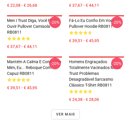
€ 22,08 - € 26,68
€ 37,67 - € 44,11
Men I Trust Diga, Você Pode
Fá-Lo Eu Confio Em Você -
-20%
-20%
Ouvir Pullover Camisola
Pullover Hoodie RB0811
RB0811
€ 39,51 - € 45,95
€ 37,67 - € 44,11
Mantém A Calma E Confia Em
Homens Engraçados
-20%
-20%
Mim, Eu... Reboque Com
Totalmente Vacinados Mask
Capuz RB0811
Trust Problemas
Desagradável Sarcasmo
Clássico T-Shirt RB0811
€ 39,51 - € 45,95
€ 24,38 - € 28,06
VER MAIS