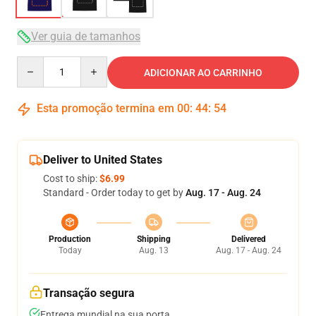
Ver guia de tamanhos
Quantity
ADICIONAR AO CARRINHO
Esta promoção termina em
00
:
44
:
53
Deliver to United States
Cost to ship:
$6.99
Standard - Order today to get by
Aug. 17 - Aug. 24
Production
Shipping
Delivered
Today
Aug. 13
Aug. 17 - Aug. 24
Transação segura
Entrega mundial na sua porta