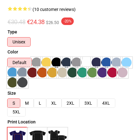
(10 customer reviews)
€30.48
€24.38
-20%
$26.50
Type
Unisex
Color
Default
Size
S
M
L
XL
2XL
3XL
4XL
5XL
Print Location