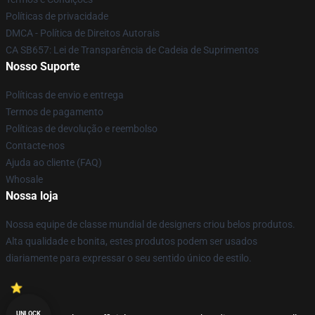
Políticas de privacidade
DMCA - Política de Direitos Autorais
CA SB657: Lei de Transparência de Cadeia de Suprimentos
Nosso Suporte
Políticas de envio e entrega
Termos de pagamento
Políticas de devolução e reembolso
Contacte-nos
Ajuda ao cliente (FAQ)
Whosale
Nossa loja
Nossa equipe de classe mundial de designers criou belos produtos.
Alta qualidade e bonita, estes produtos podem ser usados
diariamente para expressar o seu sentido único de estilo.
UNLOCK