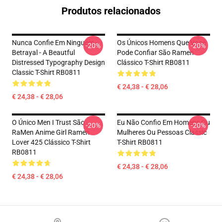
Produtos relacionados
Nunca Confie Em Ninguém -
Os Únicos Homens Que Você
-20%
-20%
Betrayal - A Beautful
Pode Confiar São Ramen
Distressed Typography Design
Clássico T-Shirt RB0811
Classic T-Shirt RB0811
€ 24,38 - € 28,06
€ 24,38 - € 28,06
O Único Men I Trust São
Eu Não Confio Em Homens Ou
-20%
-20%
RaMen Anime Girl Ramen
Mulheres Ou Pessoas Classic
Lover 425 Clássico T-Shirt
T-Shirt RB0811
RB0811
€ 24,38 - € 28,06
€ 24,38 - € 28,06
Footer