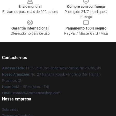
Envio mundial
Compre com confiança
Enviamos para mais de 200 países
Protegido 24/7, do clique à
entrega
Garantia internacional
Pagamento 100% seguro
Oferecido no país de uso
PayPal / MasterCard / Visa
Contacte-nos
A nossa sede
: 1185 Lolly Joe Ridge Waynesville, Nc 28785, Us
Nosso Armazém
: No. 27 Nansha Road, Fengfeng City, Hainan
Province, CN
Hour
: 9AM – 5PM (Mon – Fri)
Email
: contact@menitrustshop.com
Nossa empresa
Sobre nós
Termos e Condições