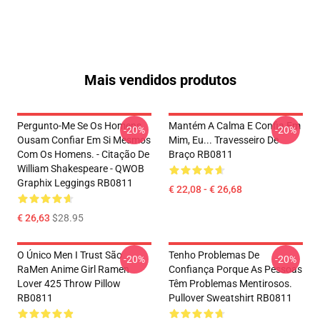
Mais vendidos produtos
Pergunto-Me Se Os Homens
Mantém A Calma E Confia Em
-20%
-20%
Ousam Confiar Em Si Mesmos
Mim, Eu... Travesseiro De
Com Os Homens. - Citação De
Braço RB0811
William Shakespeare - QWOB
Graphix Leggings RB0811
€ 22,08 - € 26,68
€ 26,63
$28.95
O Único Men I Trust São
Tenho Problemas De
-20%
-20%
RaMen Anime Girl Ramen
Confiança Porque As Pessoas
Lover 425 Throw Pillow
Têm Problemas Mentirosos.
RB0811
Pullover Sweatshirt RB0811