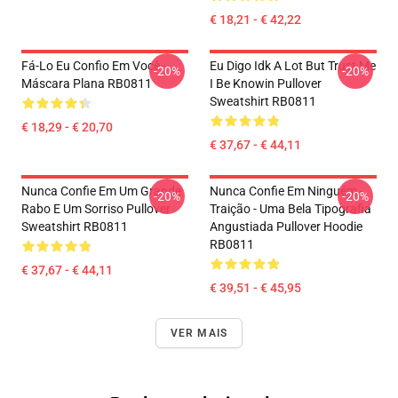
€ 18,21 - € 42,22
Fá-Lo Eu Confio Em Você -
Eu Digo Idk A Lot But Trust Me
-20%
-20%
Máscara Plana RB0811
I Be Knowin Pullover
Sweatshirt RB0811
€ 18,29 - € 20,70
€ 37,67 - € 44,11
Nunca Confie Em Um Grande
Nunca Confie Em Ninguém -
-20%
-20%
Rabo E Um Sorriso Pullover
Traição - Uma Bela Tipografia
Sweatshirt RB0811
Angustiada Pullover Hoodie
RB0811
€ 37,67 - € 44,11
€ 39,51 - € 45,95
VER MAIS