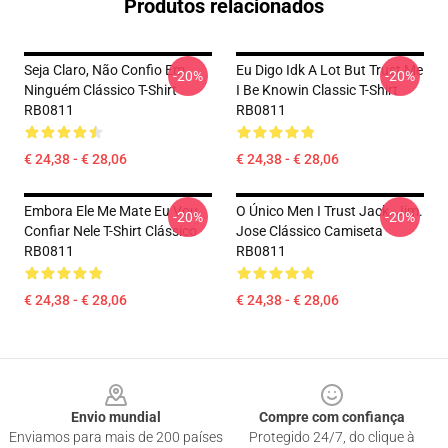
Produtos relacionados
Seja Claro, Não Confio Em
Eu Digo Idk A Lot But Trust Me
-20%
-20%
Ninguém Clássico T-Shirt
I Be Knowin Classic T-Shirt
RB0811
RB0811
€ 24,38 - € 28,06
€ 24,38 - € 28,06
Embora Ele Me Mate Eu Vou
O Único Men I Trust Jack. Jim.
-20%
-20%
Confiar Nele T-Shirt Clássico
Jose Clássico Camiseta
RB0811
RB0811
€ 24,38 - € 28,06
€ 24,38 - € 28,06
Footer
Envio mundial
Compre com confiança
Enviamos para mais de 200 países
Protegido 24/7, do clique à