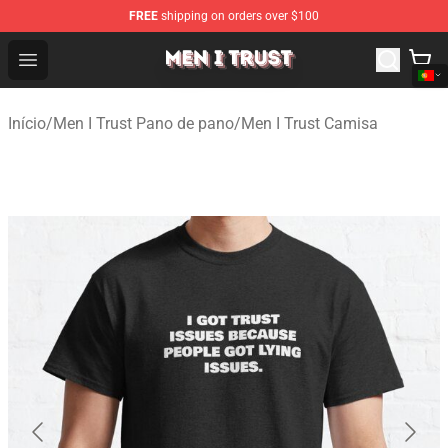
FREE
shipping on orders over $100
Men I Trust Shop - Official Men I Trust Merchandise Store
Open menu
Início
/
Men I Trust Pano de pano
/
Men I Trust Camisa