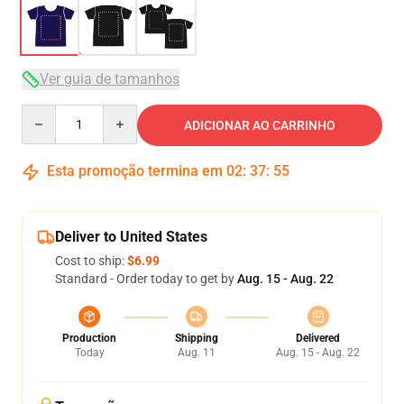
Ver guia de tamanhos
Quantity
ADICIONAR AO CARRINHO
Esta promoção termina em
02
:
37
:
54
Deliver to United States
Cost to ship:
$6.99
Standard - Order today to get by
Aug. 15 - Aug. 22
Production
Shipping
Delivered
Today
Aug. 11
Aug. 15 - Aug. 22