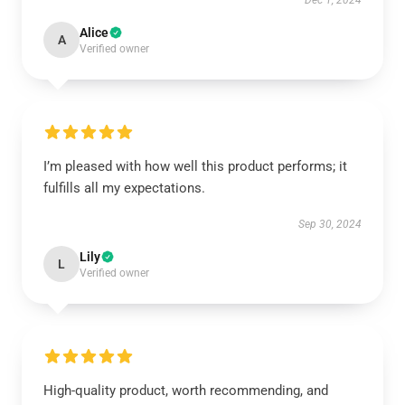
Dec 1, 2024
Alice
A
Verified owner
I’m pleased with how well this product performs; it
fulfills all my expectations.
Sep 30, 2024
Lily
L
Verified owner
High-quality product, worth recommending, and