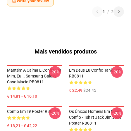
Write your review
1
/
2
Mais vendidos produtos
Mantém A Calma E Confia Em
Em Deus Eu Confio Tank Top
-20%
-20%
Mim, Eu... Samsung Galaxy
RB0811
Caso Macio RB0811
€ 22,49
$24.45
€ 14,81 - € 16,10
Confio Em Ti! Poster RB0811
Os Únicos Homens Em Quem
-20%
-20%
Confio - Tshirt Jack Jim Jose
Poster RB0811
€ 18,21 - € 42,22