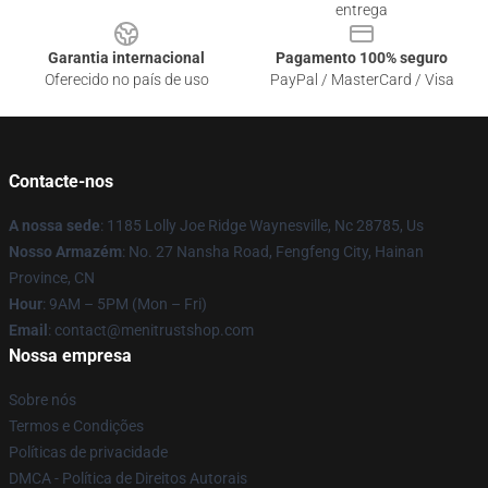
entrega
Garantia internacional
Pagamento 100% seguro
Oferecido no país de uso
PayPal / MasterCard / Visa
Contacte-nos
A nossa sede
: 1185 Lolly Joe Ridge Waynesville, Nc 28785, Us
Nosso Armazém
: No. 27 Nansha Road, Fengfeng City, Hainan
Province, CN
Hour
: 9AM – 5PM (Mon – Fri)
Email
: contact@menitrustshop.com
Nossa empresa
Sobre nós
Termos e Condições
Políticas de privacidade
DMCA - Política de Direitos Autorais