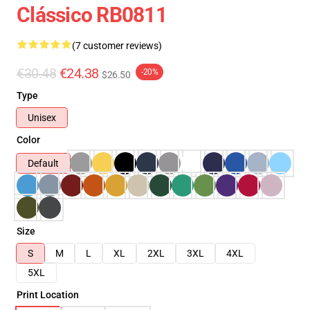
Clássico RB0811
(7 customer reviews)
€30.48
€24.38
-20%
$26.50
Type
Unisex
Color
Default
Size
S
M
L
XL
2XL
3XL
4XL
5XL
Print Location