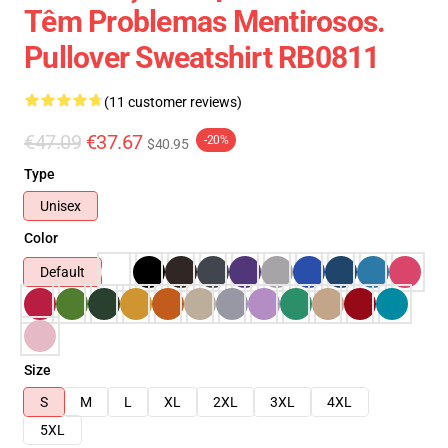
Têm Problemas Mentirosos.
Pullover Sweatshirt RB0811
(11 customer reviews)
€47.09
€37.67
-20%
$40.95
Type
Unisex
Color
Default
Size
S
M
L
XL
2XL
3XL
4XL
5XL