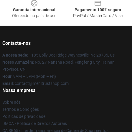
Garantia internacional
Pagamento 100% seguro
Oferecido no país de uso
PayPal / MasterCard / Visa
Contacte-nos
A nossa sede
: 1185 Lolly Joe Ridge Waynesville, Nc 28785, Us
Nosso Armazém
: No. 27 Nansha Road, Fengfeng City, Hainan
Province, CN
Hour
: 9AM – 5PM (Mon – Fri)
Email
: contact@menitrustshop.com
Nossa empresa
Sobre nós
Termos e Condições
Políticas de privacidade
DMCA - Política de Direitos Autorais
CA SB657: Lei de Transparência de Cadeia de Suprimentos