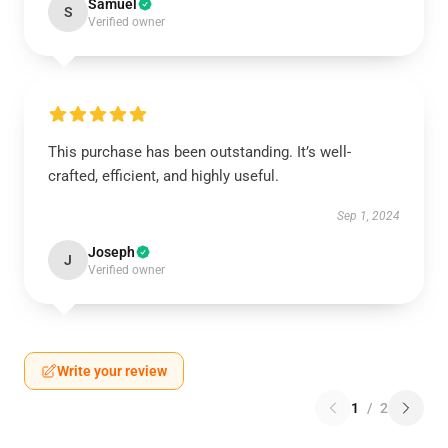
Samuel
S
Verified owner
This purchase has been outstanding. It’s well-
crafted, efficient, and highly useful.
Sep 1, 2024
Joseph
J
Verified owner
Write your review
1
/
2