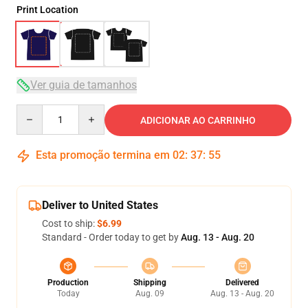
Print Location
Ver guia de tamanhos
Quantity
ADICIONAR AO CARRINHO
Esta promoção termina em
02
:
37
:
54
Deliver to United States
Cost to ship:
$6.99
Standard - Order today to get by
Aug. 13 - Aug. 20
Production
Shipping
Delivered
Today
Aug. 09
Aug. 13 - Aug. 20