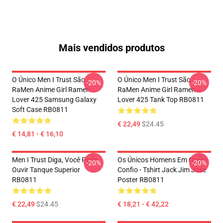
Mais vendidos produtos
O Único Men I Trust São
O Único Men I Trust São
-20%
-20%
RaMen Anime Girl Ramen
RaMen Anime Girl Ramen
Lover 425 Samsung Galaxy
Lover 425 Tank Top RB0811
Soft Case RB0811
€ 22,49
$24.45
€ 14,81 - € 16,10
Men I Trust Diga, Você Pode
Os Únicos Homens Em Quem
-20%
-20%
Ouvir Tanque Superior
Confio - Tshirt Jack Jim Jose
RB0811
Poster RB0811
€ 22,49
$24.45
€ 18,21 - € 42,22