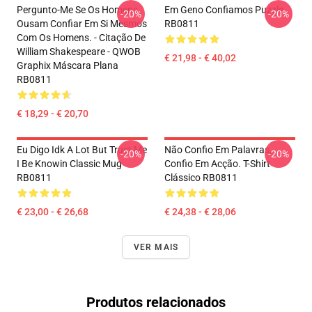
Pergunto-Me Se Os Homens
Em Geno Confiamos Puzzle
-20%
-20%
Ousam Confiar Em Si Mesmos
RB0811
Com Os Homens. - Citação De
William Shakespeare - QWOB
€ 21,98 - € 40,02
Graphix Máscara Plana
RB0811
€ 18,29 - € 20,70
Eu Digo Idk A Lot But Trust Me
Não Confio Em Palavras,
-20%
-20%
I Be Knowin Classic Mug
Confio Em Acção. T-Shirt
RB0811
Clássico RB0811
€ 23,00 - € 26,68
€ 24,38 - € 28,06
VER MAIS
Produtos relacionados