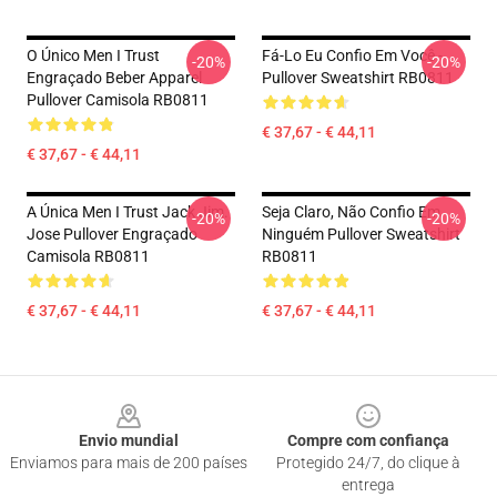
O Único Men I Trust
Fá-Lo Eu Confio Em Você -
-20%
-20%
Engraçado Beber Apparel
Pullover Sweatshirt RB0811
Pullover Camisola RB0811
€ 37,67 - € 44,11
€ 37,67 - € 44,11
A Única Men I Trust Jack Jim.
Seja Claro, Não Confio Em
-20%
-20%
Jose Pullover Engraçado
Ninguém Pullover Sweatshirt
Camisola RB0811
RB0811
€ 37,67 - € 44,11
€ 37,67 - € 44,11
Footer
Envio mundial
Compre com confiança
Enviamos para mais de 200 países
Protegido 24/7, do clique à
entrega