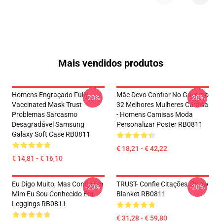
Mais vendidos produtos
Homens Engraçado Fully-
Mãe Devo Confiar No Governo
-20%
-20%
Vaccinated Mask Trust
32 Melhores Mulheres Camisa
Problemas Sarcasmo
- Homens Camisas Moda
Desagradável Samsung
Personalizar Poster RB0811
Galaxy Soft Case RB0811
€ 18,21 - € 42,22
€ 14,81 - € 16,10
Eu Digo Muito, Mas Confie Em
TRUST- Confie Citações Throw
-20%
-20%
Mim Eu Sou Conhecido Em
Blanket RB0811
Leggings RB0811
€ 31,28 - € 59,80