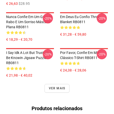
€ 26,63
$28.95
Nunca Confie Em Um Grande
Em Deus Eu Confio Throw
-20%
-20%
Rabo E Um Sorriso Máscara
Blanket RB0811
Plana RB0811
€ 31,28 - € 59,80
€ 18,29 - € 20,70
I Say Idk A Lot But Trust Me I
Por Favor, Confie Em Mim
-20%
-20%
Be Knowin Jigsaw Puzzle
Clássico T-Shirt RB0811
RB0811
€ 24,38 - € 28,06
€ 21,98 - € 40,02
VER MAIS
Produtos relacionados