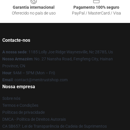
Garantia internacional
Pagamento 100% seguro
Oferecido no país de uso
PayPal / MasterCard / Visa
Contacte-nos
A nossa sede
: 1185 Lolly Joe Ridge Waynesville, Nc 28785, Us
Nosso Armazém
: No. 27 Nansha Road, Fengfeng City, Hainan
Province, CN
Hour
: 9AM – 5PM (Mon – Fri)
Email
: contact@menitrustshop.com
Nossa empresa
Sobre nós
Termos e Condições
Políticas de privacidade
DMCA - Política de Direitos Autorais
CA SB657: Lei de Transparência de Cadeia de Suprimentos