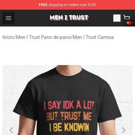
FREE
shipping on orders over $100
Men I Trust Shop - Official Men I Trust Merchandise Store
Open menu
Início
/
Men I Trust Pano de pano
/
Men I Trust Camisa