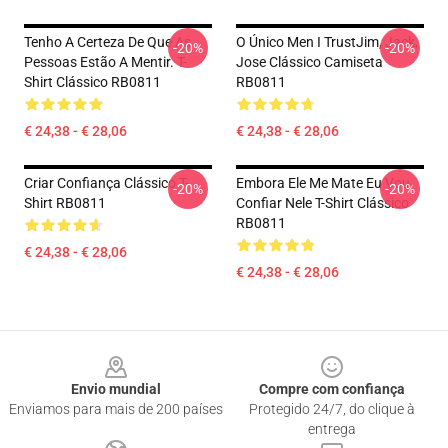
Tenho A Certeza De Que As
O Único Men I TrustJim, Jack,
-20%
-20%
Pessoas Estão A Mentir. T-
Jose Clássico Camiseta
Shirt Clássico RB0811
RB0811
€ 24,38 - € 28,06
€ 24,38 - € 28,06
Criar Confiança Clássico T-
Embora Ele Me Mate Eu Vou
-20%
-20%
Shirt RB0811
Confiar Nele T-Shirt Clássico
RB0811
€ 24,38 - € 28,06
€ 24,38 - € 28,06
Footer
Envio mundial
Compre com confiança
Enviamos para mais de 200 países
Protegido 24/7, do clique à
entrega