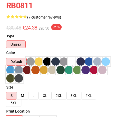
RB0811
(7 customer reviews)
€30.48
€24.38
-20%
$26.50
Type
Unisex
Color
Default
Size
S
M
L
XL
2XL
3XL
4XL
5XL
Print Location