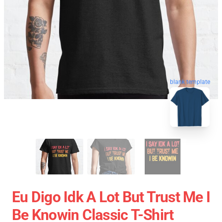
blank template
Eu Digo Idk A Lot But Trust Me I
Be Knowin Classic T-Shirt