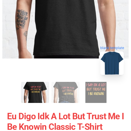
blank template
Eu Digo Idk A Lot But Trust Me I
Be Knowin Classic T-Shirt