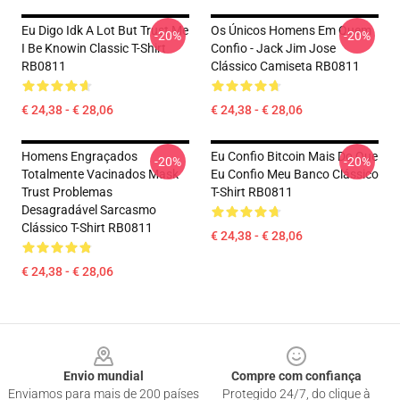
Eu Digo Idk A Lot But Trust Me
Os Únicos Homens Em Quem
-20%
-20%
I Be Knowin Classic T-Shirt
Confio - Jack Jim Jose
RB0811
Clássico Camiseta RB0811
€ 24,38 - € 28,06
€ 24,38 - € 28,06
Homens Engraçados
Eu Confio Bitcoin Mais Do Que
-20%
-20%
Totalmente Vacinados Mask
Eu Confio Meu Banco Clássico
Trust Problemas
T-Shirt RB0811
Desagradável Sarcasmo
Clássico T-Shirt RB0811
€ 24,38 - € 28,06
€ 24,38 - € 28,06
Footer
Envio mundial
Compre com confiança
Enviamos para mais de 200 países
Protegido 24/7, do clique à