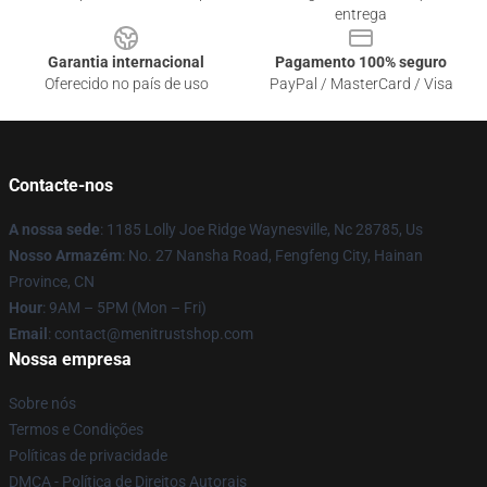
entrega
Garantia internacional
Pagamento 100% seguro
Oferecido no país de uso
PayPal / MasterCard / Visa
Contacte-nos
A nossa sede
: 1185 Lolly Joe Ridge Waynesville, Nc 28785, Us
Nosso Armazém
: No. 27 Nansha Road, Fengfeng City, Hainan
Province, CN
Hour
: 9AM – 5PM (Mon – Fri)
Email
: contact@menitrustshop.com
Nossa empresa
Sobre nós
Termos e Condições
Políticas de privacidade
DMCA - Política de Direitos Autorais