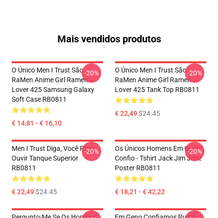
Mais vendidos produtos
O Único Men I Trust São
O Único Men I Trust São
-20%
-20%
RaMen Anime Girl Ramen
RaMen Anime Girl Ramen
Lover 425 Samsung Galaxy
Lover 425 Tank Top RB0811
Soft Case RB0811
€ 22,49
$24.45
€ 14,81 - € 16,10
Men I Trust Diga, Você Pode
Os Únicos Homens Em Quem
-20%
-20%
Ouvir Tanque Superior
Confio - Tshirt Jack Jim Jose
RB0811
Poster RB0811
€ 22,49
$24.45
€ 18,21 - € 42,22
Pergunto-Me Se Os Homens
Em Geno Confiamos Puzzle