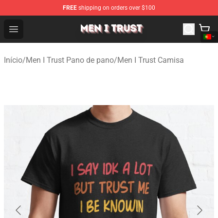
FREE
shipping on orders over $100
Men I Trust Shop - Official Men I Trust Merchandise Store
Open menu
Início
/
Men I Trust Pano de pano
/
Men I Trust Camisa