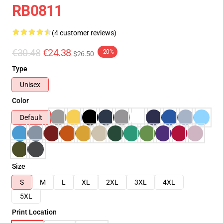
RB0811
(4 customer reviews)
€30.48
€24.38
-20%
$26.50
Type
Unisex
Color
Default
Size
S
M
L
XL
2XL
3XL
4XL
5XL
Print Location