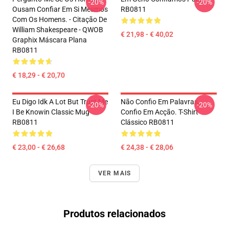
-20%
-20%
Ousam Confiar Em Si Mesmos
RB0811
Com Os Homens. - Citação De
William Shakespeare - QWOB
€ 21,98 - € 40,02
Graphix Máscara Plana
RB0811
€ 18,29 - € 20,70
Eu Digo Idk A Lot But Trust Me
Não Confio Em Palavras,
-20%
-20%
I Be Knowin Classic Mug
Confio Em Acção. T-Shirt
RB0811
Clássico RB0811
€ 23,00 - € 26,68
€ 24,38 - € 28,06
VER MAIS
Produtos relacionados