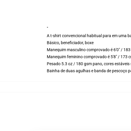
"
A t-shirt convencional habitual para em uma b
Básico, beneficiador, boxe
Manequim masculino comprovado é 6'0" / 183 
Manequim feminino comprovado é 5'8" / 173 c
Pesado 5.3 oz / 180 gsm pano, cores estáveis 
Bainha de duas agulhas e banda de pescoço p