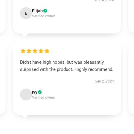
Dec 4, 2024
Elijah
E
Verified owner
Didn't have high hopes, but was pleasantly
surprised with the product. Highly recommend.
Sep 2, 2024
Ivy
I
Verified owner