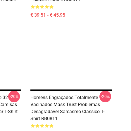
€ 39,51 - € 45,95
-20%
-20%
o 32
Homens Engraçados Totalmente
 Camisas
Vacinados Mask Trust Problemas
r T-Shirt
Desagradável Sarcasmo Clássico T-
Shirt RB0811