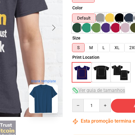
Color
Default
Size
S
M
L
XL
2X
Print Location
blank template
Ver guia de tamanhos
Quantity
Esta promoção termina