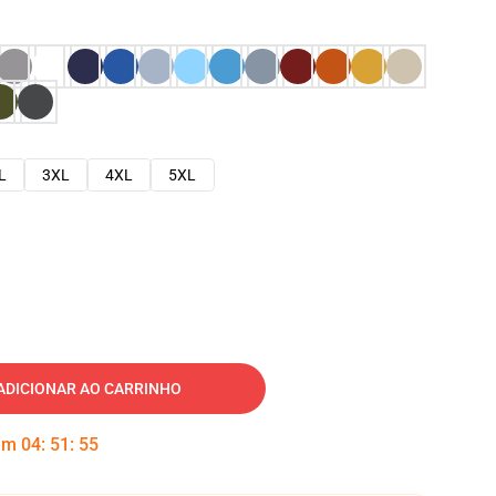
L
3XL
4XL
5XL
ADICIONAR AO CARRINHO
 em
04
:
51
:
53