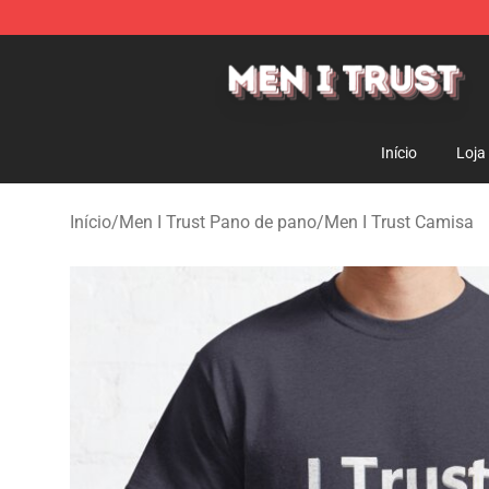
Men I Trust Shop - Official Men I Trust Merchandise St
Início
Loja
Início
/
Men I Trust Pano de pano
/
Men I Trust Camisa