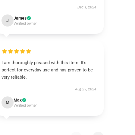
Dec 1, 2024
James
J
Verified owner
I am thoroughly pleased with this item. It’s
perfect for everyday use and has proven to be
very reliable.
Aug 29, 2024
Max
M
Verified owner