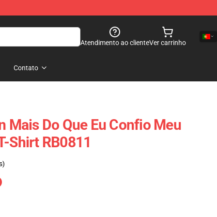
Atendimento ao cliente
Ver carrinho
Contato
in Mais Do Que Eu Confio Meu
T-Shirt RB0811
s)