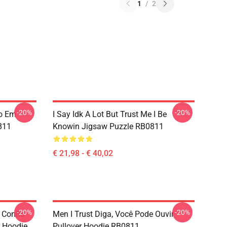
1
/
2
-20%
-20%
io Em
I Say Idk A Lot But Trust Me I Be
811
Knowin Jigsaw Puzzle RB0811
€ 21,98 - € 40,02
-20%
-20%
Confio -
Men I Trust Diga, Você Pode Ouvir
r Hoodie
Pullover Hoodie RB0811