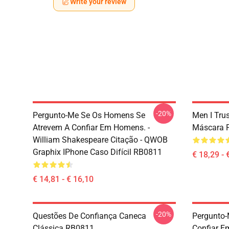
Write your review
-20%
Pergunto-Me Se Os Homens Se
Men I Tru
Atrevem A Confiar Em Homens. -
Máscara 
William Shakespeare Citação - QWOB
Graphix IPhone Caso Difícil RB0811
€ 18,29 - 
€ 14,81 - € 16,10
-20%
Questões De Confiança Caneca
Pergunto
Clássica RB0811
Confiar 