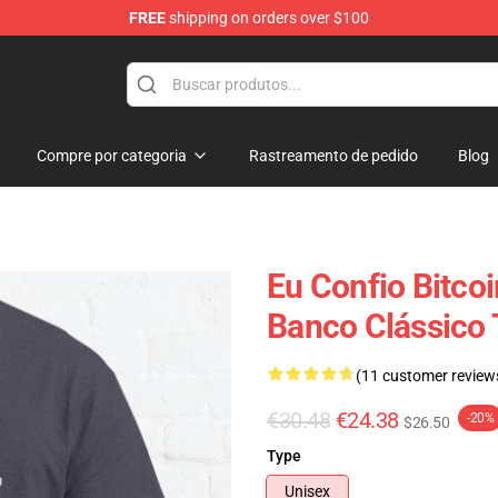
FREE
shipping on orders over $100
ore
Compre por categoria
Rastreamento de pedido
Blog
Eu Confio Bitco
Banco Clássico 
(11 customer review
€30.48
€24.38
-20%
$26.50
Type
Unisex