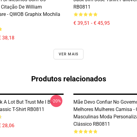
 Citação De William
RB0811
re - QWOB Graphix Mochila
€ 39,51 - € 45,95
€ 38,18
VER MAIS
Produtos relacionados
-20%
k A Lot But Trust Me I Be
Mãe Devo Confiar No Govern
assic T-Shirt RB0811
Melhores Mulheres Camisa -
Masculinas Moda Personaliza
Clássico RB0811
€ 28,06