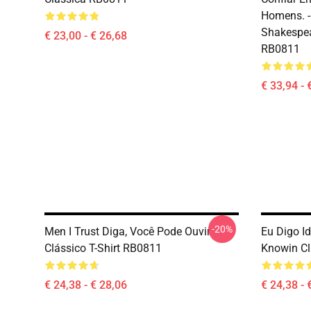
Homens. -
Shakespea
€ 23,00 - € 26,68
RB0811
€ 33,94 - 
-20%
Men I Trust Diga, Você Pode Ouvir
Eu Digo Id
Clássico T-Shirt RB0811
Knowin Cl
€ 24,38 - € 28,06
€ 24,38 - 