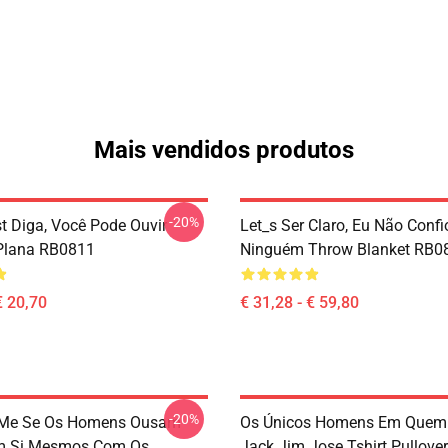
Mais vendidos produtos
-20%
st Diga, Você Pode Ouvir
Let_s Ser Claro, Eu Não Conf
Plana RB0811
Ninguém Throw Blanket RB0
€ 20,70
€ 31,28 - € 59,80
-20%
-Me Se Os Homens Ousam
Os Únicos Homens Em Quem 
Em Si Mesmos Com Os
Jack Jim Jose Tshirt Pullove