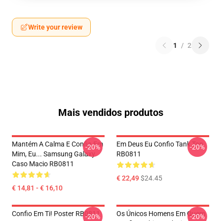
Write your review
1
/
2
Mais vendidos produtos
Mantém A Calma E Confia Em
Em Deus Eu Confio Tank Top
-20%
-20%
Mim, Eu... Samsung Galaxy
RB0811
Caso Macio RB0811
€ 22,49
$24.45
€ 14,81 - € 16,10
Confio Em Ti! Poster RB0811
Os Únicos Homens Em Quem
-20%
-20%