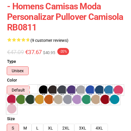
- Homens Camisas Moda
Personalizar Pullover Camisola
RB0811
(9 customer reviews)
€47.09
€37.67
-20%
$40.95
Type
Unisex
Color
Default
Size
S
M
L
XL
2XL
3XL
4XL