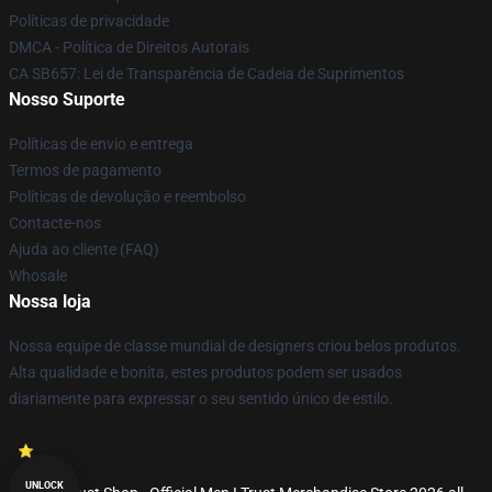
Políticas de privacidade
DMCA - Política de Direitos Autorais
CA SB657: Lei de Transparência de Cadeia de Suprimentos
Nosso Suporte
Políticas de envio e entrega
Termos de pagamento
Políticas de devolução e reembolso
Contacte-nos
Ajuda ao cliente (FAQ)
Whosale
Nossa loja
Nossa equipe de classe mundial de designers criou belos produtos.
Alta qualidade e bonita, estes produtos podem ser usados
diariamente para expressar o seu sentido único de estilo.
UNLOCK