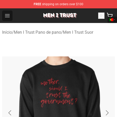
FREE
shipping on orders over $100
Men I Trust Shop - Official Men I Trust Merchandise Store
Open menu
Início
/
Men I Trust Pano de pano
/
Men I Trust Suor