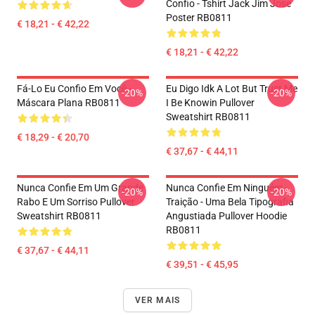
Confio - Tshirt Jack Jim Jose
Poster RB0811
€ 18,21 - € 42,22
€ 18,21 - € 42,22
Fá-Lo Eu Confio Em Você -
Eu Digo Idk A Lot But Trust Me
-20%
-20%
Máscara Plana RB0811
I Be Knowin Pullover
Sweatshirt RB0811
€ 18,29 - € 20,70
€ 37,67 - € 44,11
Nunca Confie Em Um Grande
Nunca Confie Em Ninguém -
-20%
-20%
Rabo E Um Sorriso Pullover
Traição - Uma Bela Tipografia
Sweatshirt RB0811
Angustiada Pullover Hoodie
RB0811
€ 37,67 - € 44,11
€ 39,51 - € 45,95
VER MAIS