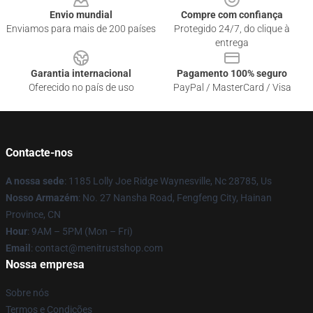
Envio mundial
Compre com confiança
Enviamos para mais de 200 países
Protegido 24/7, do clique à
entrega
Garantia internacional
Pagamento 100% seguro
Oferecido no país de uso
PayPal / MasterCard / Visa
Contacte-nos
A nossa sede
: 1185 Lolly Joe Ridge Waynesville, Nc 28785, Us
Nosso Armazém
: No. 27 Nansha Road, Fengfeng City, Hainan
Province, CN
Hour
: 9AM – 5PM (Mon – Fri)
Email
: contact@menitrustshop.com
Nossa empresa
Sobre nós
Termos e Condições