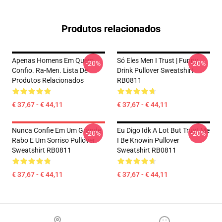
Produtos relacionados
Apenas Homens Em Quem
Só Eles Men I Trust | Funny
-20%
-20%
Confio. Ra-Men. Lista De
Drink Pullover Sweatshirt
Produtos Relacionados
RB0811
€ 37,67 - € 44,11
€ 37,67 - € 44,11
Nunca Confie Em Um Grande
Eu Digo Idk A Lot But Trust Me
-20%
-20%
Rabo E Um Sorriso Pullover
I Be Knowin Pullover
Sweatshirt RB0811
Sweatshirt RB0811
€ 37,67 - € 44,11
€ 37,67 - € 44,11
Footer