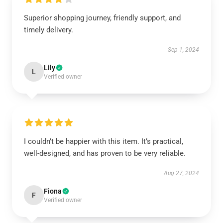
Superior shopping journey, friendly support, and
timely delivery.
Sep 1, 2024
Lily
L
Verified owner
I couldn’t be happier with this item. It’s practical,
well-designed, and has proven to be very reliable.
Aug 27, 2024
Fiona
F
Verified owner