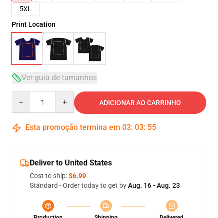
5XL
Print Location
Ver guia de tamanhos
Quantity
ADICIONAR AO CARRINHO
Esta promoção termina em
03
:
03
:
54
Deliver to United States
Cost to ship:
$6.99
Standard - Order today to get by
Aug. 16 - Aug. 23
Production
Shipping
Delivered