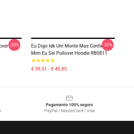
-20%
-20%
over
Eu Digo Idk Um Monte Mas Confie Em
Mim Eu Sei Pullover Hoodie RB0811
€ 39,51 - € 45,95
Pagamento 100% seguro
o
PayPal / MasterCard / Visa