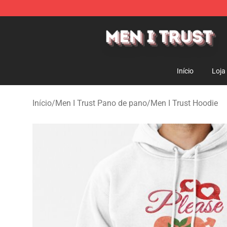
Men I Trust Shop - Official Men I Trust Merchandise St
Início
Loja
Início
/
Men I Trust Pano de pano
/
Men I Trust Hoodie