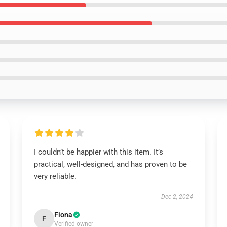
I couldn’t be happier with this item. It’s
practical, well-designed, and has proven to be
very reliable.
Dec 2, 2024
Fiona
F
Verified owner