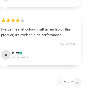
I value the meticulous craftsmanship of this
product; it’s evident in its performance.
Sep 9, 2024
Daisy
D
Verified owner
1
/
2