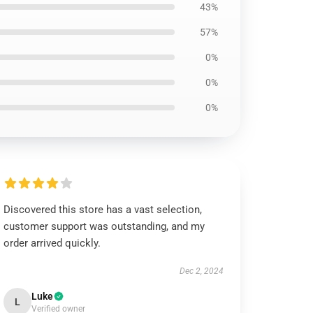
43%
57%
0%
0%
0%
Discovered this store has a vast selection,
customer support was outstanding, and my
order arrived quickly.
Dec 2, 2024
Luke
L
Verified owner