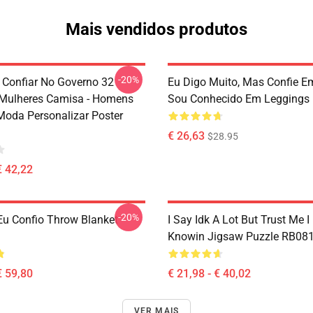
Mais vendidos produtos
-20%
Confiar No Governo 32
Eu Digo Muito, Mas Confie 
Mulheres Camisa - Homens
Sou Conhecido Em Leggings
oda Personalizar Poster
€ 26,63
$28.95
€ 42,22
-20%
u Confio Throw Blanket
I Say Idk A Lot But Trust Me I
Knowin Jigsaw Puzzle RB08
€ 59,80
€ 21,98 - € 40,02
VER MAIS