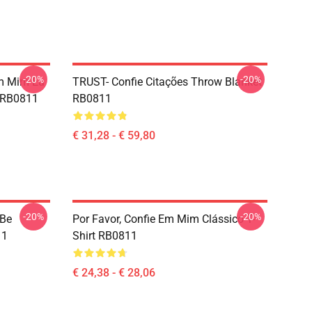
-20%
-20%
Em Mim Eu
TRUST- Confie Citações Throw Blanket
 RB0811
RB0811
€ 31,28 - € 59,80
-20%
-20%
 Be
Por Favor, Confie Em Mim Clássico T-
11
Shirt RB0811
€ 24,38 - € 28,06