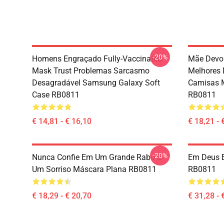
-20%
Homens Engraçado Fully-Vaccinated
Mãe Devo 
Mask Trust Problemas Sarcasmo
Melhores 
Desagradável Samsung Galaxy Soft
Camisas M
Case RB0811
RB0811
€ 14,81 - € 16,10
€ 18,21 - 
-20%
Nunca Confie Em Um Grande Rabo E
Em Deus E
Um Sorriso Máscara Plana RB0811
RB0811
€ 18,29 - € 20,70
€ 31,28 - 