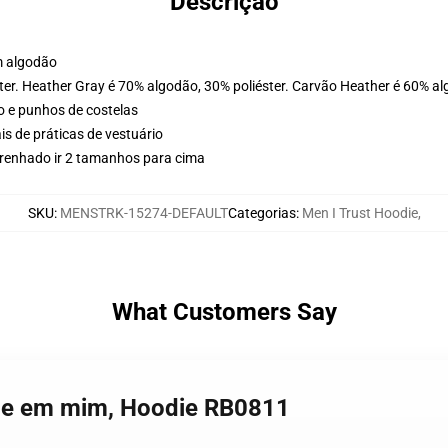
Descrição
m algodão
ter. Heather Gray é 70% algodão, 30% poliéster. Carvão Heather é 60% al
o e punhos de costelas
is de práticas de vestuário
grenhado ir 2 tamanhos para cima
SKU
:
MENSTRK-15274-DEFAULT
Categorias
:
Men I Trust Hoodie
,
What Customers Say
nfie em mim, Hoodie RB0811