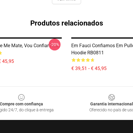
Produtos relacionados
-20%
e Me Mate, Vou Confiar Nele.
Em Fauci Confiamos Em Pull
Hoodie RB0811
€ 45,95
€ 39,51 - € 45,95
Compre com confiança
Garantia internacional
gido 24/7, do clique à entrega
Oferecido no país de us