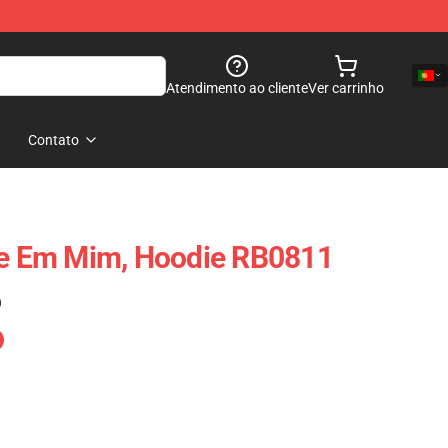
Atendimento ao cliente
Ver carrinho
Contato
ie Em Mim, Hoodie RB0811
)