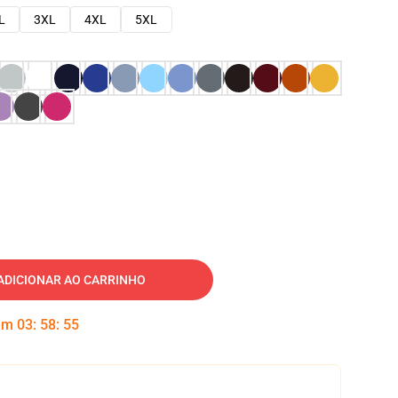
L
3XL
4XL
5XL
ADICIONAR AO CARRINHO
 em
03
:
58
:
54