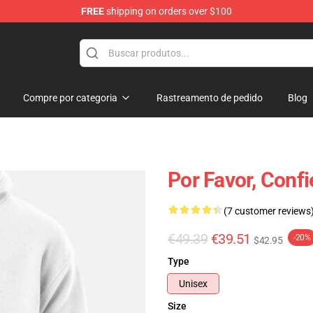
FREE
shipping on orders over $100
ore
Compre por categoria
Rastreamento de pedido
Blog
Por Favor, Conf
(7 customer reviews
€49.39
€39.51
-20%
$42.95
Type
Unisex
Size