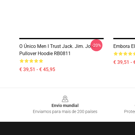
-20%
O Único Men I Trust Jack. Jim. Jose
Embora El
Pullover Hoodie RB0811
€ 39,51 - 
€ 39,51 - € 45,95
Footer
Envio mundial
Enviamos para mais de 200 países
Prote