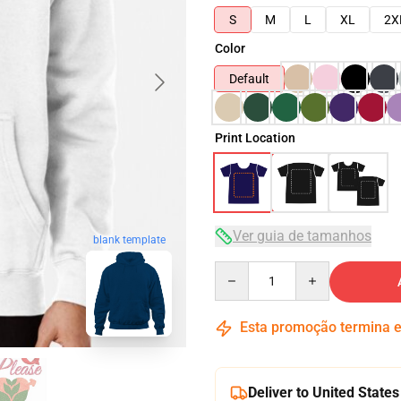
S
M
L
XL
2X
Color
Default
Print Location
Ver guia de tamanhos
blank template
Quantity
Esta promoção termina
Deliver to United States