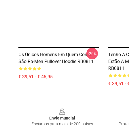
-20%
Os Únicos Homens Em Quem Confio
Tenho A C
São Ra-Men Pullover Hoodie RB0811
Estão A M
RB0811
€ 39,51 - € 45,95
€ 39,51 - 
Footer
Envio mundial
Enviamos para mais de 200 países
Prote