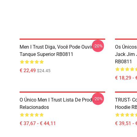
-20%
Men I Trust Diga, Você Pode Ouvir
Os Único
Tanque Superior RB0811
Jack Jim 
RB0811
€ 22,49
$24.45
€ 18,29 - 
-20%
O Único Men I Trust Lista De Produtos
TRUST- Co
Relacionados
Hoodie R
€ 37,67 - € 44,11
€ 39,51 - 