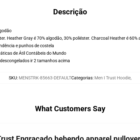
Descrição
lgodão
ter. Heather Gray é 70% algodão, 30% poliéster. Charcoal Heather é 60% 
ondência e punhos de costela
ráticas de Átil Contábeis do Mundo
s descongelados ir 2 tamanhos acima
SKU
:
MENSTRK-85663-DEFAULT
Categorias
:
Men I Trust Hoodie
,
What Customers Say
 Trust Engraçado bebendo apparel pullov