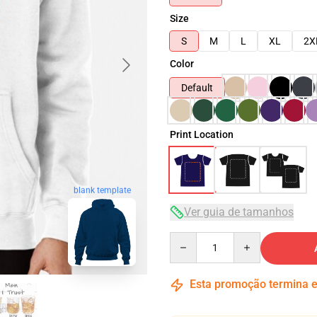
Size
S
M
L
XL
2X
Color
Default
Print Location
blank template
Ver guia de tamanhos
Quantity
Esta promoção termina