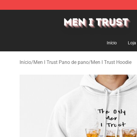
Men I Trust Shop - Official Men I Trust Merchandise St
Início
Loja
Início
/
Men I Trust Pano de pano
/
Men I Trust Hoodie