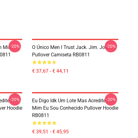
-20%
-20%
m Mim,
O Único Men I Trust Jack. Jim. Jose
B0811
Pullover Camiseta RB0811
€ 37,67 - € 44,11
-20%
-20%
edite Em
Eu Digo Idk Um Lote Mas Acredite Em
ver Hoodie
Mim Eu Sou Conhecido Pullover Hoodie
RB0811
€ 39,51 - € 45,95