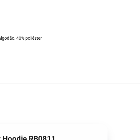
algodão, 40% poliéster
er Hoodie RB0811