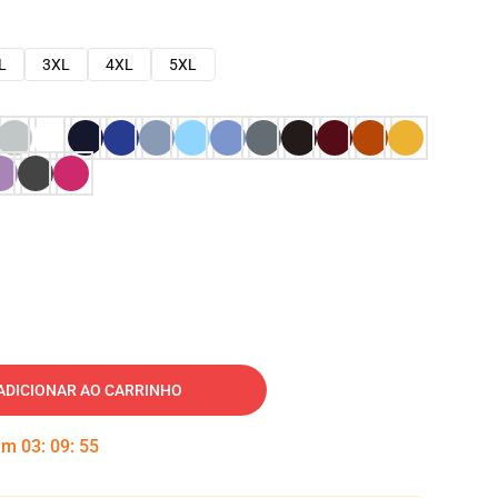
L
3XL
4XL
5XL
ADICIONAR AO CARRINHO
 em
03
:
09
:
54