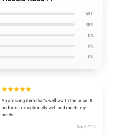
63%
38%
0%
0%
0%
An amazing item that’s well worth the price. It
performs exceptionally well and meets my
needs.
Dec 4, 2024