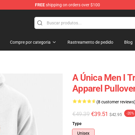
FREE
shipping on orders over $100
ore
Compre por categoria
Rastreamento de pedido
Blog
A Única Men I T
Apparel Pullov
(8 customer reviews
€49.39
€39.51
-20%
$42.95
Type
Unisex