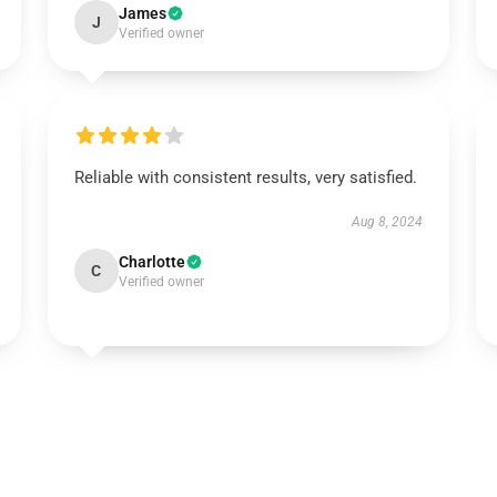
James
J
Verified owner
Reliable with consistent results, very satisfied.
Aug 8, 2024
Charlotte
C
Verified owner