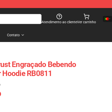
Atendimento ao cliente
Ver carrinho
Contato
rust Engraçado Bebendo
er Hoodie RB0811
)