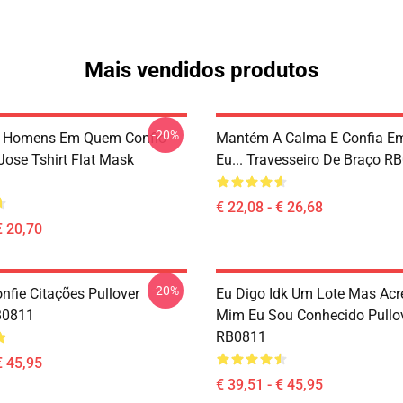
Mais vendidos produtos
-20%
s Homens Em Quem Confio -
Mantém A Calma E Confia E
Jose Tshirt Flat Mask
Eu... Travesseiro De Braço R
€ 22,08 - € 26,68
€ 20,70
-20%
nfie Citações Pullover
Eu Digo Idk Um Lote Mas Acr
B0811
Mim Eu Sou Conhecido Pullo
RB0811
€ 45,95
€ 39,51 - € 45,95