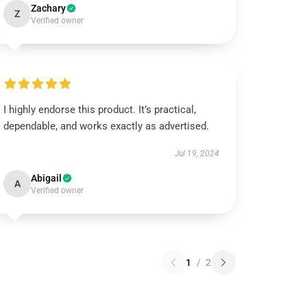
Zachary
Z
Verified owner
I highly endorse this product. It’s practical,
dependable, and works exactly as advertised.
Jul 19, 2024
Abigail
A
Verified owner
1
/
2