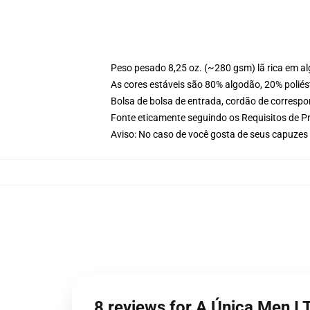
Peso pesado 8,25 oz. (~280 gsm) lã rica em a
As cores estáveis são 80% algodão, 20% poliés
Bolsa de bolsa de entrada, cordão de corresp
Fonte eticamente seguindo os Requisitos de P
Aviso: No caso de você gosta de seus capuze
8 reviews for A Única Men I