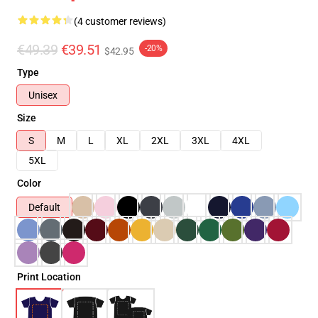
(4 customer reviews)
€49.39
€39.51
-20%
$42.95
Type
Unisex
Size
S
M
L
XL
2XL
3XL
4XL
5XL
Color
Default
Print Location