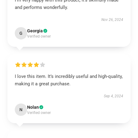
I’m very happy with this product; it’s skillfully made
and performs wonderfully.
Nov 26, 2024
Georgia
G
Verified owner
I love this item. It’s incredibly useful and high-quality,
making it a great purchase.
Sep 4, 2024
Nolan
N
Verified owner