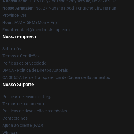
A nossa sede
: 1185 Lolly Joe Ridge Waynesville, Nc 28785, Us
Nosso Armazém
: No. 27 Nansha Road, Fengfeng City, Hainan
Province, CN
Hour
: 9AM – 5PM (Mon – Fri)
Email
: contact@menitrustshop.com
Nossa empresa
Sobre nós
Termos e Condições
Políticas de privacidade
DMCA - Política de Direitos Autorais
CA SB657: Lei de Transparência de Cadeia de Suprimentos
Nosso Suporte
Políticas de envio e entrega
Termos de pagamento
Políticas de devolução e reembolso
Contacte-nos
Ajuda ao cliente (FAQ)
Whosale