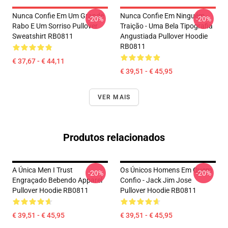
Nunca Confie Em Um Grande
Nunca Confie Em Ninguém -
-20%
-20%
Rabo E Um Sorriso Pullover
Traição - Uma Bela Tipografia
Sweatshirt RB0811
Angustiada Pullover Hoodie
RB0811
€ 37,67 - € 44,11
€ 39,51 - € 45,95
VER MAIS
Produtos relacionados
A Única Men I Trust
Os Únicos Homens Em Quem
-20%
-20%
Engraçado Bebendo Apparel
Confio - Jack Jim Jose
Pullover Hoodie RB0811
Pullover Hoodie RB0811
€ 39,51 - € 45,95
€ 39,51 - € 45,95