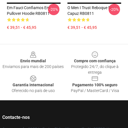
Em Fauci Confiamos Em
O Men I Trust Reboque De
-20%
-20%
Pullover Hoodie RB0811
Capuz RB0811
€ 39,51 - € 45,95
€ 39,51 - € 45,95
Footer
Envio mundial
Compre com confiança
Enviamos para mais de 200 países
Protegido 24/7, do clique à
entrega
Garantia internacional
Pagamento 100% seguro
Oferecido no país de uso
PayPal / MasterCard / Visa
Contacte-nos