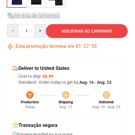
Ver guia de tamanhos
Quantity
ADICIONAR AO CARRINHO
Esta promoção termina em
01
:
27
:
54
Deliver to United States
Cost to ship:
$6.99
Standard - Order today to get by
Aug. 16 - Aug. 23
Production
Shipping
Delivered
Today
Aug. 12
Aug. 16 - Aug. 23
Transação segura
Entrega mundial na sua porta