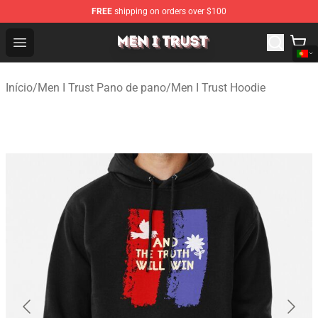
FREE
shipping on orders over $100
Men I Trust Shop - Official Men I Trust Merchandise Store
Open menu
Início
/
Men I Trust Pano de pano
/
Men I Trust Hoodie