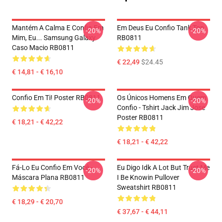
Mantém A Calma E Confia Em
Em Deus Eu Confio Tank Top
-20%
-20%
Mim, Eu... Samsung Galaxy
RB0811
Caso Macio RB0811
€ 22,49
$24.45
€ 14,81 - € 16,10
Confio Em Ti! Poster RB0811
Os Únicos Homens Em Quem
-20%
-20%
Confio - Tshirt Jack Jim Jose
Poster RB0811
€ 18,21 - € 42,22
€ 18,21 - € 42,22
Fá-Lo Eu Confio Em Você -
Eu Digo Idk A Lot But Trust Me
-20%
-20%
Máscara Plana RB0811
I Be Knowin Pullover
Sweatshirt RB0811
€ 18,29 - € 20,70
€ 37,67 - € 44,11