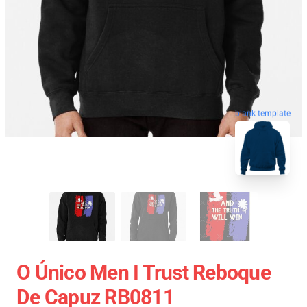
blank template
O Único Men I Trust Reboque
De Capuz RB0811