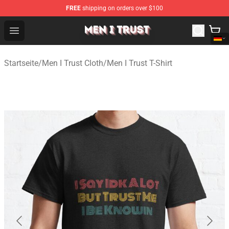
FREE
shipping on orders over $100
Men I Trust Shop - Official Men I Trust Merchandise Store
Open menu
Startseite
/
Men I Trust Cloth
/
Men I Trust T-Shirt