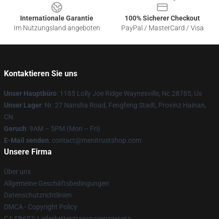
Internationale Garantie
100% Sicherer Checkout
Im Nutzungsland angeboten
PayPal / MasterCard / Visa
Kontaktieren Sie uns
Unser Hauptbüro
: 1185 Lolly Joe Ridge Waynesville, Nc 28785, Us
Unser Lager
: Nr. 27 Nansha Road, Fengfeng Stadt, Provinz Hainan,
CN
Geruch
: 9AM – 5PM (Mon – Fri)
E-Mail senden
: contact@menitrustshop.com
Unsere Firma
Über uns
Allgemeine Geschäftsbedingungen
Datenschutzrichtlinien
DMCA - Copyright Policy
CA SB657: Lieferkettentransparenzgesetz