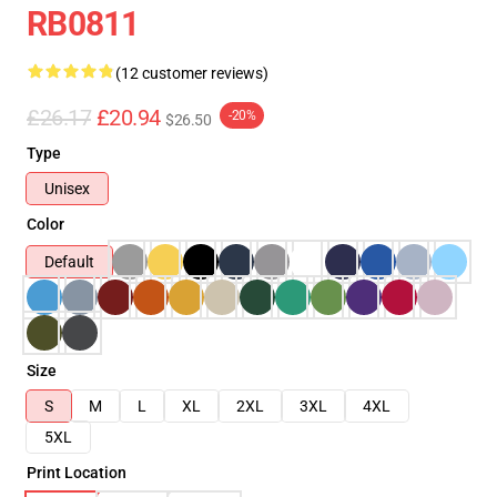
RB0811
(12 customer reviews)
£26.17
£20.94
-20%
$26.50
Type
Unisex
Color
Default
Size
S
M
L
XL
2XL
3XL
4XL
5XL
Print Location