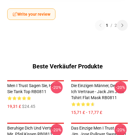
Write your review
1
/
2
Beste Verkäufer Produkte
Men I Trust Sagen Sie, Hören
Die Einzigen Männer, Denen
-20%
-20%
Sie Tank Top RB0811
Ich Vertraue - Jack Jim Jose
Tshirt Flat Mask RB0811
19,31 £
$24.45
15,71 £ - 17,77 £
Beruhige Dich Und Vertraue
Das Einzige Men I Trust Jack
-20%
-20%
Mir. Pfeil Kissen RB0811
Jim. Jose Pullover Sweatshirt