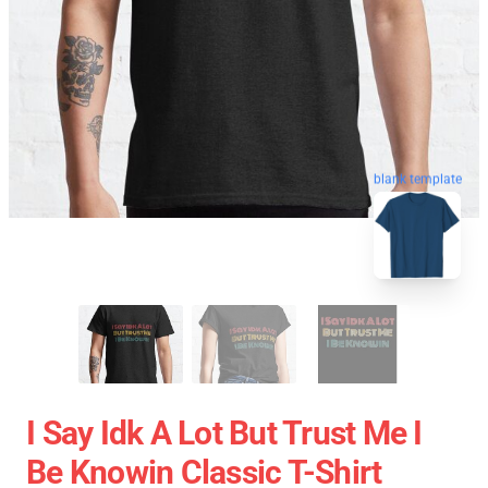
blank template
I Say Idk A Lot But Trust Me I
Be Knowin Classic T-Shirt