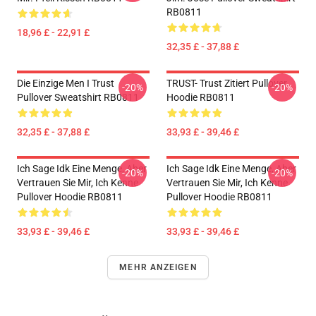
RB0811
18,96 £ - 22,91 £
32,35 £ - 37,88 £
Die Einzige Men I Trust
TRUST- Trust Zitiert Pullover
-20%
-20%
Pullover Sweatshirt RB0811
Hoodie RB0811
32,35 £ - 37,88 £
33,93 £ - 39,46 £
Ich Sage Idk Eine Menge, Aber
Ich Sage Idk Eine Menge, Aber
-20%
-20%
Vertrauen Sie Mir, Ich Kenne
Vertrauen Sie Mir, Ich Kenne
Pullover Hoodie RB0811
Pullover Hoodie RB0811
33,93 £ - 39,46 £
33,93 £ - 39,46 £
MEHR ANZEIGEN