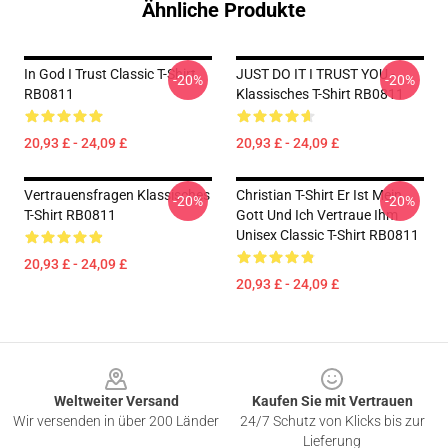
Ähnliche Produkte
In God I Trust Classic T-Shirt
JUST DO IT I TRUST YOU -
-20%
-20%
RB0811
Klassisches T-Shirt RB0811
20,93 £ - 24,09 £
20,93 £ - 24,09 £
Vertrauensfragen Klassisches
Christian T-Shirt Er Ist Mein
-20%
-20%
T-Shirt RB0811
Gott Und Ich Vertraue Ihm
Unisex Classic T-Shirt RB0811
20,93 £ - 24,09 £
20,93 £ - 24,09 £
Footer
Weltweiter Versand
Kaufen Sie mit Vertrauen
Wir versenden in über 200 Länder
24/7 Schutz von Klicks bis zur
Lieferung