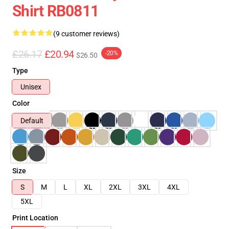
Shirt RB0811
(9 customer reviews)
£26.17
£20.94
-20%
$26.50
Type
Unisex
Color
Default
Size
S
M
L
XL
2XL
3XL
4XL
5XL
Print Location