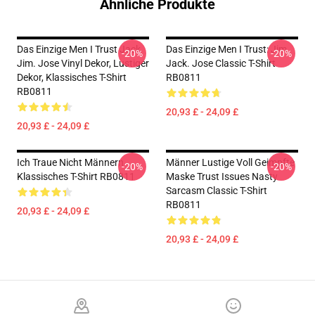
Ähnliche Produkte
Das Einzige Men I Trust Jack
Das Einzige Men I Trust: Jim,
-20%
-20%
Jim. Jose Vinyl Dekor, Lustiger
Jack. Jose Classic T-Shirt
Dekor, Klassisches T-Shirt
RB0811
RB0811
20,93 £ - 24,09 £
20,93 £ - 24,09 £
Ich Traue Nicht Männern
Männer Lustige Voll Geimpfte
-20%
-20%
Klassisches T-Shirt RB0811
Maske Trust Issues Nasty
Sarcasm Classic T-Shirt
RB0811
20,93 £ - 24,09 £
20,93 £ - 24,09 £
Footer