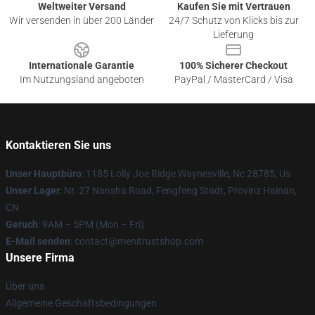
Weltweiter Versand
Kaufen Sie mit Vertrauen
Wir versenden in über 200 Länder
24/7 Schutz von Klicks bis zur
Lieferung
Internationale Garantie
100% Sicherer Checkout
Im Nutzungsland angeboten
PayPal / MasterCard / Visa
Kontaktieren Sie uns
Unser Hauptbüro
: 1185 Lolly Joe Ridge Waynesville, Nc 28785, Us
Unser Lager
: Nr. 27 Nansha Road, Fengfeng Stadt, Provinz Hainan,
CN
Geruch
: 9AM – 5PM (Mon – Fri)
E-Mail senden
: contact@menitrustshop.com
Unsere Firma
Über uns
Allgemeine Geschäftsbedingungen