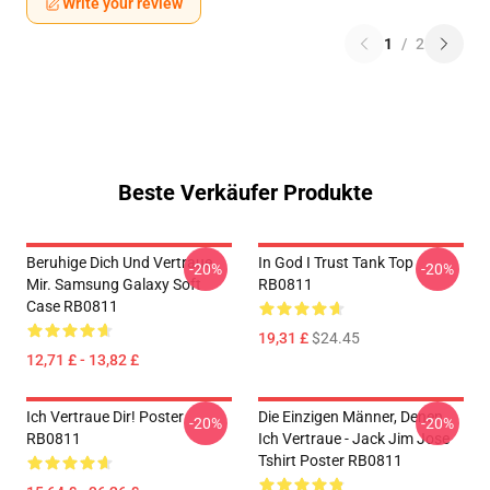
Write your review
1
/
2
Beste Verkäufer Produkte
Beruhige Dich Und Vertraue
In God I Trust Tank Top
-20%
-20%
Mir. Samsung Galaxy Soft
RB0811
Case RB0811
19,31 £
$24.45
12,71 £ - 13,82 £
Ich Vertraue Dir! Poster
Die Einzigen Männer, Denen
-20%
-20%
RB0811
Ich Vertraue - Jack Jim Jose
Tshirt Poster RB0811