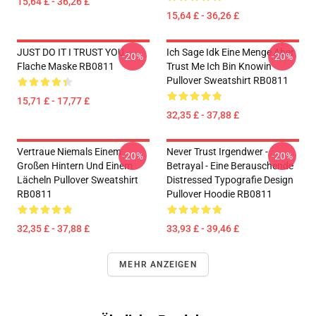
15,64 £ - 36,26 £
15,64 £ - 36,26 £
JUST DO IT I TRUST YOU -
Ich Sage Idk Eine Menge Aber
-20%
-20%
Flache Maske RB0811
Trust Me Ich Bin Knowin
Pullover Sweatshirt RB0811
15,71 £ - 17,77 £
32,35 £ - 37,88 £
Vertraue Niemals Einem
Never Trust Irgendwer -
-20%
-20%
Großen Hintern Und Einem
Betrayal - Eine Berauschende
Lächeln Pullover Sweatshirt
Distressed Typografie Design
RB0811
Pullover Hoodie RB0811
32,35 £ - 37,88 £
33,93 £ - 39,46 £
MEHR ANZEIGEN