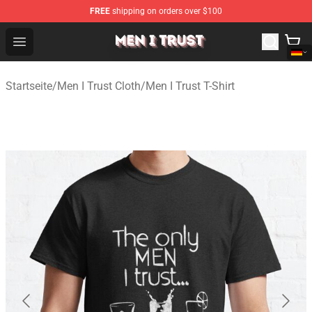
FREE
shipping on orders over $100
Men I Trust Shop - Official Men I Trust Merchandise Store
Open menu
Startseite
/
Men I Trust Cloth
/
Men I Trust T-Shirt