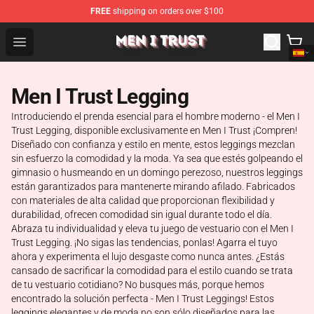
FREE
shipping on orders over $100
Men I Trust Shop - Official Men I Trust Merchandise Store
Open menu
Men I Trust Legging
Introduciendo el prenda esencial para el hombre moderno - el Men I
Trust Legging, disponible exclusivamente en Men I Trust ¡Compren!
Diseñado con confianza y estilo en mente, estos leggings mezclan
sin esfuerzo la comodidad y la moda. Ya sea que estés golpeando el
gimnasio o husmeando en un domingo perezoso, nuestros leggings
están garantizados para mantenerte mirando afilado. Fabricados
con materiales de alta calidad que proporcionan flexibilidad y
durabilidad, ofrecen comodidad sin igual durante todo el día.
Abraza tu individualidad y eleva tu juego de vestuario con el Men I
Trust Legging. ¡No sigas las tendencias, ponlas! Agarra el tuyo
ahora y experimenta el lujo desgaste como nunca antes. ¿Estás
cansado de sacrificar la comodidad para el estilo cuando se trata
de tu vestuario cotidiano? No busques más, porque hemos
encontrado la solución perfecta - Men I Trust Leggings! Estos
leggings elegantes y de moda no son sólo diseñados para las