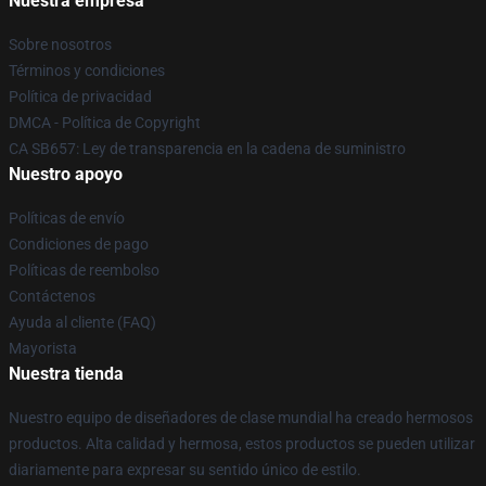
Nuestra empresa
Sobre nosotros
Términos y condiciones
Política de privacidad
DMCA - Política de Copyright
CA SB657: Ley de transparencia en la cadena de suministro
Nuestro apoyo
Políticas de envío
Condiciones de pago
Políticas de reembolso
Contáctenos
Ayuda al cliente (FAQ)
Mayorista
Nuestra tienda
Nuestro equipo de diseñadores de clase mundial ha creado hermosos
productos. Alta calidad y hermosa, estos productos se pueden utilizar
diariamente para expresar su sentido único de estilo.