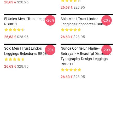
26,63 €
$28.95
26,63 €
$28.95
El Único Men I Trust Leggings
Sólo Men I Trust Lindos
-20%
-20%
RB0811
Leggings Bebedores RB0811
26,63 €
$28.95
26,63 €
$28.95
Sólo Men I Trust Lindos
Nunca Confíe En Nadie -
-20%
-20%
Leggings Bebedores RB0811
Betrayal - A Beautful Distressed
Typography Design Leggings
RB0811
26,63 €
$28.95
26,63 €
$28.95