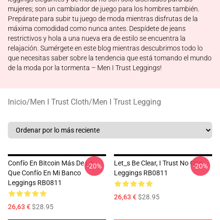
mujeres; son un cambiador de juego para los hombres también.
Prepárate para subir tu juego de moda mientras disfrutas de la
máxima comodidad como nunca antes. Despídete de jeans
restrictivos y hola a una nueva era de estilo se encuentra la
relajación. Sumérgete en este blog mientras descubrimos todo lo
que necesitas saber sobre la tendencia que está tomando el mundo
de la moda por la tormenta – Men I Trust Leggings!
Inicio
/
Men I Trust Cloth
/
Men I Trust Legging
Confío En Bitcoin Más De Lo
Let_s Be Clear, I Trust No One
-20%
-20%
Que Confío En Mi Banco
Leggings RB0811
Leggings RB0811
26,63 €
$28.95
26,63 €
$28.95