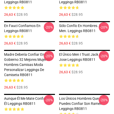
Leggings RB0811
Leggings RB0811
26,63 €
$28.95
26,63 €
$28.95
En Fauci Confiamos En
Sólo Confío En Hombres. Ra-
-20%
-20%
Leggings RB0811
Men. Leggings RB0811
26,63 €
$28.95
26,63 €
$28.95
Madre Debería Confiar En El
El Único Men I Trust Jack Jim
-20%
-20%
Gobierno 32 Mejores Mujeres -
Jose Leggings RB0811
Hombres Camisas Moda
Personalizar Leggings De
26,63 €
$28.95
Camiseta RB0811
26,63 €
$28.95
Aunque Él Me Mate Confiaré En
Los Únicos Hombres Que
-20%
-20%
Él Leggings RB0811
Puedes Confiar Son Ramen
Leggings RB0811