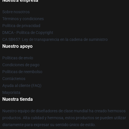
Nuestra empresa
Sobre nosotros
Términos y condiciones
Política de privacidad
DMCA - Política de Copyright
CA SB657: Ley de transparencia en la cadena de suministro
Nuestro apoyo
Políticas de envío
Condiciones de pago
Políticas de reembolso
Contáctenos
Ayuda al cliente (FAQ)
Mayorista
Nuestra tienda
Nuestro equipo de diseñadores de clase mundial ha creado hermosos
productos. Alta calidad y hermosa, estos productos se pueden utilizar
diariamente para expresar su sentido único de estilo.