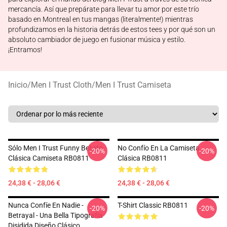
mercancía. Así que prepárate para llevar tu amor por este trío
basado en Montreal en tus mangas (literalmente!) mientras
profundizamos en la historia detrás de estos tees y por qué son un
absoluto cambiador de juego en fusionar música y estilo.
¡Entramos!
Inicio
/
Men I Trust Cloth
/
Men I Trust Camiseta
Sólo Men I Trust Funny Bebida
No Confío En La Camiseta
-20%
-20%
Clásica Camiseta RB0811
Clásica RB0811
24,38 € - 28,06 €
24,38 € - 28,06 €
Nunca Confíe En Nadie -
T-Shirt Classic RB0811
-20%
-20%
Betrayal - Una Bella Tipografía
Disidida Diseño Clásico