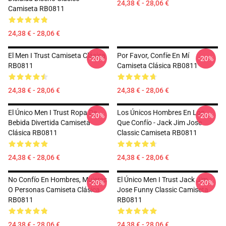
24,38 € - 28,06 €
Camiseta RB0811
24,38 € - 28,06 €
El Men I Trust Camiseta Clásica
Por Favor, Confíe En Mí
-20%
-20%
RB0811
Camiseta Clásica RB0811
24,38 € - 28,06 €
24,38 € - 28,06 €
El Único Men I Trust Ropa De
Los Únicos Hombres En Los
-20%
-20%
Bebida Divertida Camiseta
Que Confío - Jack Jim Jose
Clásica RB0811
Classic Camiseta RB0811
24,38 € - 28,06 €
24,38 € - 28,06 €
No Confío En Hombres, Mujeres
El Único Men I Trust Jack Jim
-20%
-20%
O Personas Camiseta Clásica
Jose Funny Classic Camiseta
RB0811
RB0811
24,38 € - 28,06 €
24,38 € - 28,06 €