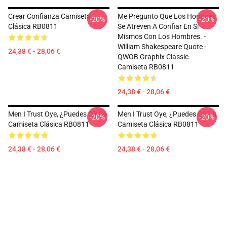
Crear Confianza Camiseta
Me Pregunto Que Los Hombres
-20%
-20%
Clásica RB0811
Se Atreven A Confiar En Sí
Mismos Con Los Hombres. -
William Shakespeare Quote -
24,38 € - 28,06 €
QWOB Graphix Classic
Camiseta RB0811
24,38 € - 28,06 €
Men I Trust Oye, ¿puedes Oír La
Men I Trust Oye, ¿puedes Oír La
-20%
-20%
Camiseta Clásica RB0811
Camiseta Clásica RB0811
24,38 € - 28,06 €
24,38 € - 28,06 €