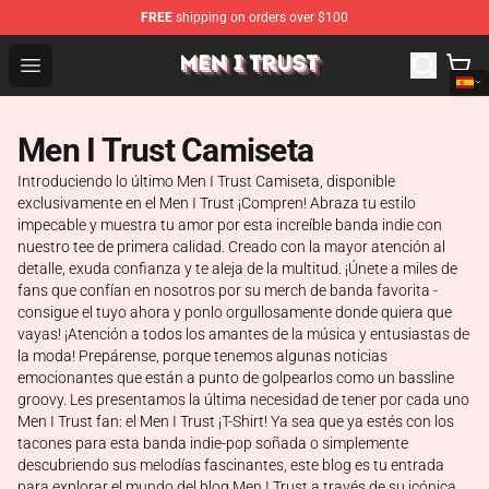
FREE
shipping on orders over $100
Men I Trust Shop - Official Men I Trust Merchandise Store
Open menu
Men I Trust Camiseta
Introduciendo lo último Men I Trust Camiseta, disponible
exclusivamente en el Men I Trust ¡Compren! Abraza tu estilo
impecable y muestra tu amor por esta increíble banda indie con
nuestro tee de primera calidad. Creado con la mayor atención al
detalle, exuda confianza y te aleja de la multitud. ¡Únete a miles de
fans que confían en nosotros por su merch de banda favorita -
consigue el tuyo ahora y ponlo orgullosamente donde quiera que
vayas! ¡Atención a todos los amantes de la música y entusiastas de
la moda! Prepárense, porque tenemos algunas noticias
emocionantes que están a punto de golpearlos como un bassline
groovy. Les presentamos la última necesidad de tener por cada uno
Men I Trust fan: el Men I Trust ¡T-Shirt! Ya sea que ya estés con los
tacones para esta banda indie-pop soñada o simplemente
descubriendo sus melodías fascinantes, este blog es tu entrada
para explorar el mundo del blog Men I Trust a través de su icónica