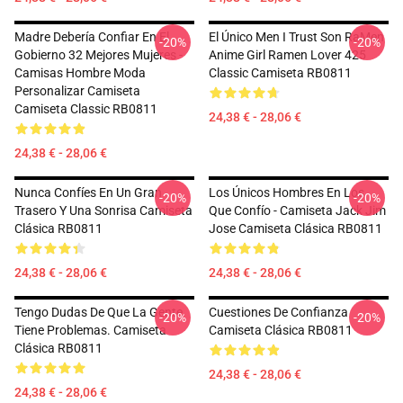
Madre Debería Confiar En El
El Único Men I Trust Son RaMen
-20%
-20%
Gobierno 32 Mejores Mujeres -
Anime Girl Ramen Lover 425
Camisas Hombre Moda
Classic Camiseta RB0811
Personalizar Camiseta
Camiseta Classic RB0811
24,38 € - 28,06 €
24,38 € - 28,06 €
Nunca Confíes En Un Gran
Los Únicos Hombres En Los
-20%
-20%
Trasero Y Una Sonrisa Camiseta
Que Confío - Camiseta Jack Jim
Clásica RB0811
Jose Camiseta Clásica RB0811
24,38 € - 28,06 €
24,38 € - 28,06 €
Tengo Dudas De Que La Gente
Cuestiones De Confianza
-20%
-20%
Tiene Problemas. Camiseta
Camiseta Clásica RB0811
Clásica RB0811
24,38 € - 28,06 €
24,38 € - 28,06 €