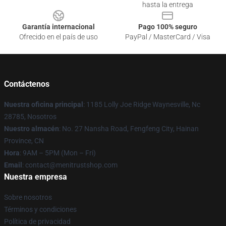
hasta la entrega
Garantía internacional
Pago 100% seguro
Ofrecido en el país de uso
PayPal / MasterCard / Visa
Contáctenos
Nuestra oficina principal
: 1185 Lolly Joe Ridge Waynesville, Nc
28785, Nosotros
Nuestro almacén
: No. 27 Nansha Road, Fengfeng City, Hainan
Province, CN
Hora
: 9AM – 5PM (Mon – Fri)
Email
: contact@menitrustshop.com
Nuestra empresa
Sobre nosotros
Términos y condiciones
Política de privacidad