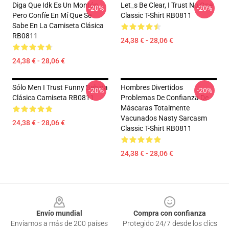
Diga Que Idk Es Un Montón
Let_s Be Clear, I Trust No One
-20%
-20%
Pero Confíe En Mí Que Se
Classic T-Shirt RB0811
Sabe En La Camiseta Clásica
RB0811
24,38 € - 28,06 €
24,38 € - 28,06 €
Sólo Men I Trust Funny Bebida
Hombres Divertidos
-20%
-20%
Clásica Camiseta RB0811
Problemas De Confianza De
Máscaras Totalmente
Vacunados Nasty Sarcasm
24,38 € - 28,06 €
Classic T-Shirt RB0811
24,38 € - 28,06 €
Footer
Envío mundial
Compra con confianza
Enviamos a más de 200 países
Protegido 24/7 desde los clics