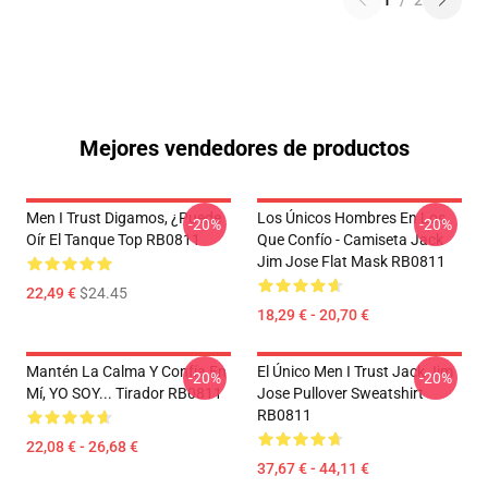
1
/
2
Mejores vendedores de productos
Men I Trust Digamos, ¿puede
Los Únicos Hombres En Los
-20%
-20%
Oír El Tanque Top RB0811
Que Confío - Camiseta Jack
Jim Jose Flat Mask RB0811
22,49 €
$24.45
18,29 € - 20,70 €
Mantén La Calma Y Confía En
El Único Men I Trust Jack Jim
-20%
-20%
Mí, YO SOY... Tirador RB0811
Jose Pullover Sweatshirt
RB0811
22,08 € - 26,68 €
37,67 € - 44,11 €