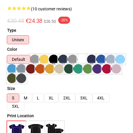
(10 customer reviews)
€30.48
€24.38
-20%
$26.50
Type
Unisex
Color
Default
Size
S
M
L
XL
2XL
3XL
4XL
5XL
Print Location