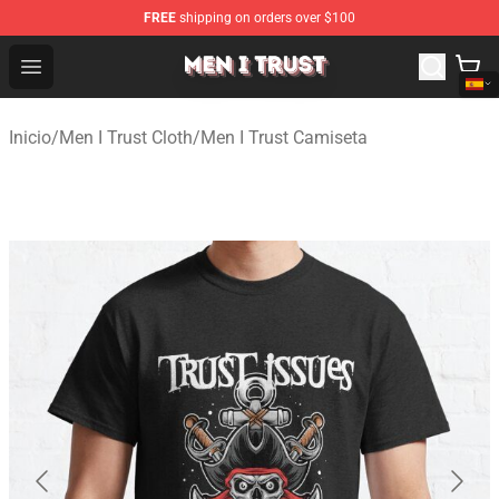
FREE
shipping on orders over $100
Men I Trust Shop - Official Men I Trust Merchandise Store
Open menu
Inicio
/
Men I Trust Cloth
/
Men I Trust Camiseta