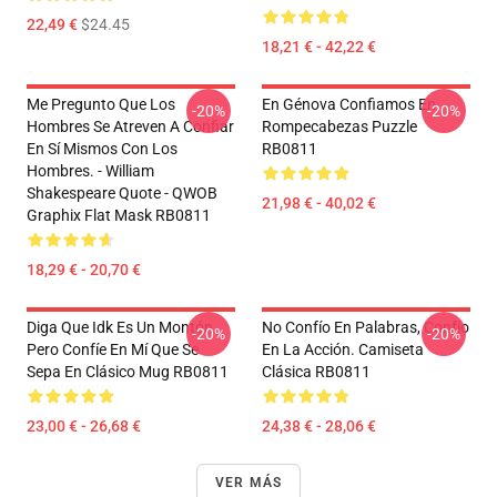
22,49 €
$24.45
18,21 € - 42,22 €
Me Pregunto Que Los
En Génova Confiamos En
-20%
-20%
Hombres Se Atreven A Confiar
Rompecabezas Puzzle
En Sí Mismos Con Los
RB0811
Hombres. - William
Shakespeare Quote - QWOB
21,98 € - 40,02 €
Graphix Flat Mask RB0811
18,29 € - 20,70 €
Diga Que Idk Es Un Montón
No Confío En Palabras, Confío
-20%
-20%
Pero Confíe En Mí Que Se
En La Acción. Camiseta
Sepa En Clásico Mug RB0811
Clásica RB0811
23,00 € - 26,68 €
24,38 € - 28,06 €
VER MÁS