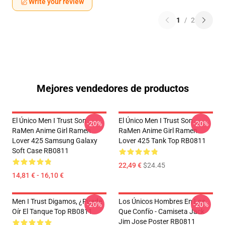
Write your review
1
/
2
Mejores vendedores de productos
El Único Men I Trust Son
El Único Men I Trust Son
-20%
-20%
RaMen Anime Girl Ramen
RaMen Anime Girl Ramen
Lover 425 Samsung Galaxy
Lover 425 Tank Top RB0811
Soft Case RB0811
22,49 €
$24.45
14,81 € - 16,10 €
Men I Trust Digamos, ¿puede
Los Únicos Hombres En Los
-20%
-20%
Oír El Tanque Top RB0811
Que Confío - Camiseta Jack
Jim Jose Poster RB0811