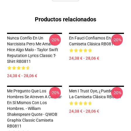
Productos relacionados
Nunca Confío En Un
En Fauci Confiamos En La
-20%
-20%
Narcisista Pero Me Aman -
Camiseta Clásica RB0811
Hice Algo Malo - Taylor Swift
Reputation Lyrics Classic T-
24,38 € - 28,06 €
Shirt RB0811
24,38 € - 28,06 €
Me Pregunto Que Los
Men I Trust Oye, ¿puedes Oír
-20%
-20%
Hombres Se Atreven A Confiar
La Camiseta Clásica RB0811
En Sí Mismos Con Los
Hombres. - William
24,38 € - 28,06 €
Shakespeare Quote - QWOB
Graphix Classic Camiseta
RB0811