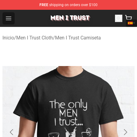
FREE
shipping on orders over $100
Men I Trust Shop - Official Men I Trust Merchandise Store
Open menu
Inicio
/
Men I Trust Cloth
/
Men I Trust Camiseta