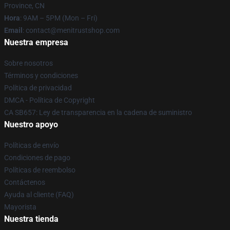
Province, CN
Hora
: 9AM – 5PM (Mon – Fri)
Email
: contact@menitrustshop.com
Nuestra empresa
Sobre nosotros
Términos y condiciones
Política de privacidad
DMCA - Política de Copyright
CA SB657: Ley de transparencia en la cadena de suministro
Nuestro apoyo
Políticas de envío
Condiciones de pago
Políticas de reembolso
Contáctenos
Ayuda al cliente (FAQ)
Mayorista
Nuestra tienda