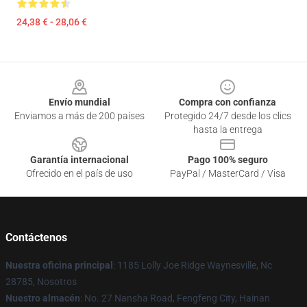
24,38 € - 28,06 €
Footer
Envío mundial
Compra con confianza
Enviamos a más de 200 países
Protegido 24/7 desde los clics
hasta la entrega
Garantía internacional
Pago 100% seguro
Ofrecido en el país de uso
PayPal / MasterCard / Visa
Contáctenos
Nuestra oficina principal
: 1185 Lolly Joe Ridge Waynesville, Nc
28785, Nosotros
Nuestro almacén
: No. 27 Nansha Road, Fengfeng City, Hainan