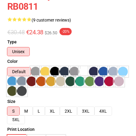
RB0811
(9 customer reviews)
€30.48
€24.38
-20%
$26.50
Type
Unisex
Color
Default
Size
S
M
L
XL
2XL
3XL
4XL
5XL
Print Location