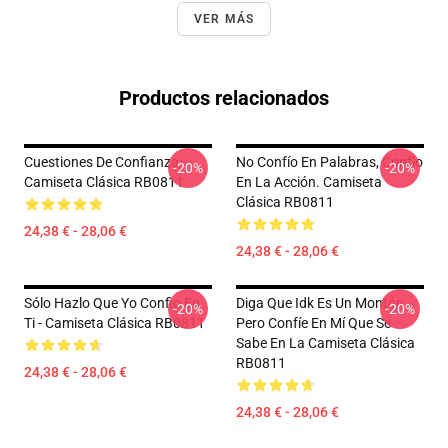
VER MÁS
Productos relacionados
Cuestiones De Confianza
No Confío En Palabras, Confío
-20%
-20%
Camiseta Clásica RB0811
En La Acción. Camiseta
Clásica RB0811
24,38 € - 28,06 €
24,38 € - 28,06 €
Sólo Hazlo Que Yo Confio En
Diga Que Idk Es Un Montón
-20%
-20%
Ti - Camiseta Clásica RB0811
Pero Confíe En Mí Que Se
Sabe En La Camiseta Clásica
RB0811
24,38 € - 28,06 €
24,38 € - 28,06 €