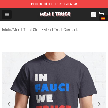
FREE
shipping on orders over $100
Men I Trust Shop - Official Men I Trust Merchandise Store
Open menu
Inicio
/
Men I Trust Cloth
/
Men I Trust Camiseta