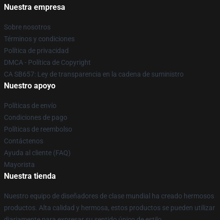
Nuestra empresa
Sobre nosotros
Términos y condiciones
Política de privacidad
DMCA - Política de Copyright
CA SB657: Ley de transparencia en la cadena de suministro
Nuestro apoyo
Políticas de envío
Condiciones de pago
Políticas de reembolso
Contáctenos
Ayuda al cliente (FAQ)
Mayorista
Nuestra tienda
Nuestro equipo de diseñadores de clase mundial ha creado hermosos
productos. Alta calidad y hermosa, estos productos se pueden utilizar
diariamente para expresar su sentido único de estilo.