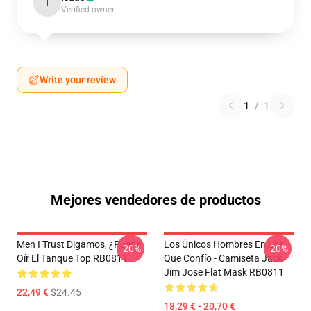
I
Verified owner
Write your review
1
/
1
Mejores vendedores de productos
Men I Trust Digamos, ¿puede
Los Únicos Hombres En Los
-20%
-20%
Oír El Tanque Top RB0811
Que Confío - Camiseta Jack
Jim Jose Flat Mask RB0811
22,49 €
$24.45
18,29 € - 20,70 €