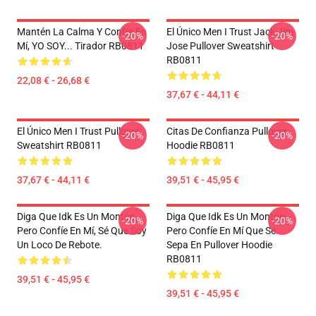
Mantén La Calma Y Confía En
El Único Men I Trust Jack Jim
-20%
-20%
Mí, YO SOY... Tirador RB0811
Jose Pullover Sweatshirt
RB0811
22,08 € - 26,68 €
37,67 € - 44,11 €
El Único Men I Trust Pullover
Citas De Confianza Pullover
-20%
-20%
Sweatshirt RB0811
Hoodie RB0811
37,67 € - 44,11 €
39,51 € - 45,95 €
Diga Que Idk Es Un Montón,
Diga Que Idk Es Un Montón,
-20%
-20%
Pero Confíe En Mí, Sé Que Soy
Pero Confíe En Mí Que Se
Un Loco De Rebote.
Sepa En Pullover Hoodie
RB0811
39,51 € - 45,95 €
39,51 € - 45,95 €