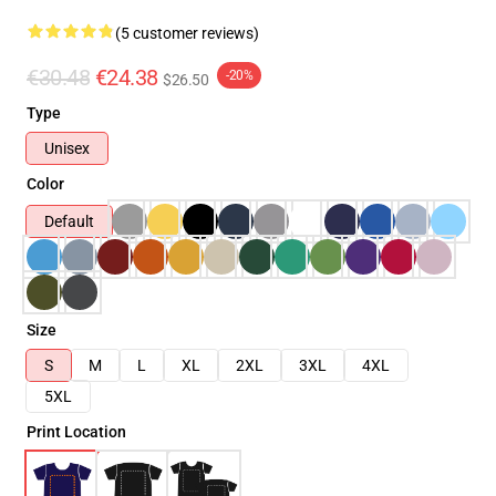
(5 customer reviews)
€30.48
€24.38
-20%
$26.50
Type
Unisex
Color
Default
Size
S
M
L
XL
2XL
3XL
4XL
5XL
Print Location