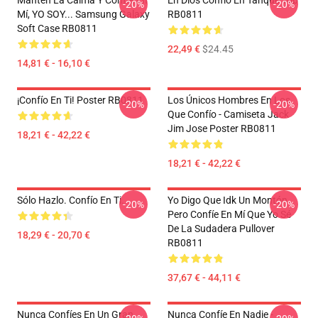
Mantén La Calma Y Confía En
En Dios Confío En Tanque Top
-20%
-20%
Mí, YO SOY... Samsung Galaxy
RB0811
Soft Case RB0811
22,49 €
$24.45
14,81 € - 16,10 €
¡Confío En Ti! Poster RB0811
Los Únicos Hombres En Los
-20%
-20%
Que Confío - Camiseta Jack
Jim Jose Poster RB0811
18,21 € - 42,22 €
18,21 € - 42,22 €
Sólo Hazlo. Confío En Ti.
Yo Digo Que Idk Un Montón
-20%
-20%
Pero Confíe En Mí Que Yo Sé
De La Sudadera Pullover
18,29 € - 20,70 €
RB0811
37,67 € - 44,11 €
Nunca Confíes En Un Gran
Nunca Confíe En Nadie -