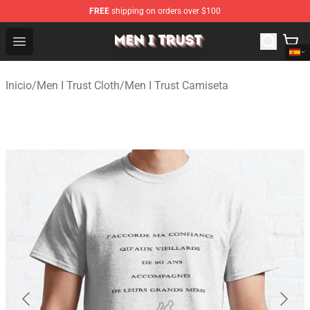
FREE
shipping on orders over $100
Men I Trust Shop - Official Men I Trust Merchandise Store
Open menu
Inicio
/
Men I Trust Cloth
/
Men I Trust Camiseta