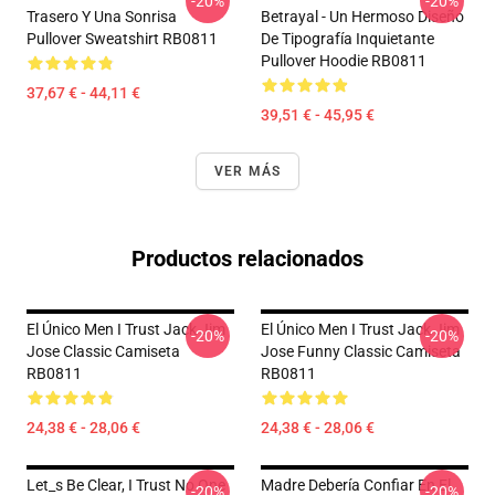
-20%
-20%
Trasero Y Una Sonrisa
Betrayal - Un Hermoso Diseño
Pullover Sweatshirt RB0811
De Tipografía Inquietante
Pullover Hoodie RB0811
37,67 € - 44,11 €
39,51 € - 45,95 €
VER MÁS
Productos relacionados
El Único Men I Trust Jack Jim
El Único Men I Trust Jack Jim
-20%
-20%
Jose Classic Camiseta
Jose Funny Classic Camiseta
RB0811
RB0811
24,38 € - 28,06 €
24,38 € - 28,06 €
Let_s Be Clear, I Trust No One
Madre Debería Confiar En El
-20%
-20%