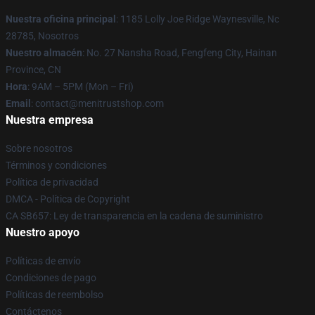
Nuestra oficina principal
: 1185 Lolly Joe Ridge Waynesville, Nc
28785, Nosotros
Nuestro almacén
: No. 27 Nansha Road, Fengfeng City, Hainan
Province, CN
Hora
: 9AM – 5PM (Mon – Fri)
Email
: contact@menitrustshop.com
Nuestra empresa
Sobre nosotros
Términos y condiciones
Política de privacidad
DMCA - Política de Copyright
CA SB657: Ley de transparencia en la cadena de suministro
Nuestro apoyo
Políticas de envío
Condiciones de pago
Políticas de reembolso
Contáctenos