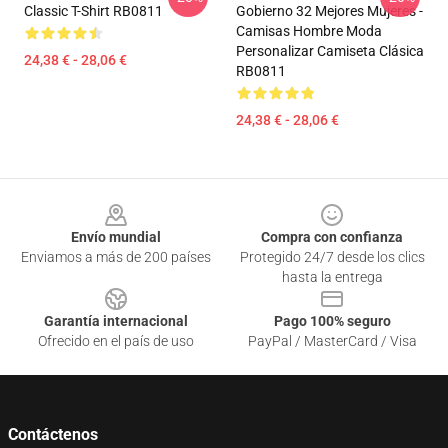
Classic T-Shirt RB0811
Gobierno 32 Mejores Mujeres -
Camisas Hombre Moda
Personalizar Camiseta Clásica
24,38 € - 28,06 €
RB0811
24,38 € - 28,06 €
Footer
Envío mundial
Compra con confianza
Enviamos a más de 200 países
Protegido 24/7 desde los clics
hasta la entrega
Garantía internacional
Pago 100% seguro
Ofrecido en el país de uso
PayPal / MasterCard / Visa
Contáctenos