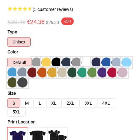
(5 customer reviews)
€30.48
€24.38
-20%
$26.50
Type
Unisex
Color
Default
Size
S
M
L
XL
2XL
3XL
4XL
5XL
Print Location