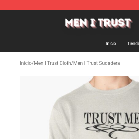
Men I Trust Shop - Official Men I Trust Merchandise St
Inicio
Tiend
Inicio
/
Men I Trust Cloth
/
Men I Trust Sudadera