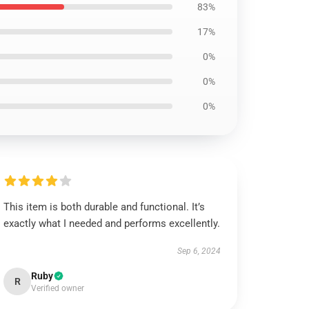
83%
17%
0%
0%
0%
This item is both durable and functional. It’s
exactly what I needed and performs excellently.
Sep 6, 2024
Ruby
R
Verified owner