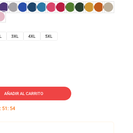
L
3XL
4XL
5XL
AÑADIR AL CARRITO
:
51
:
53