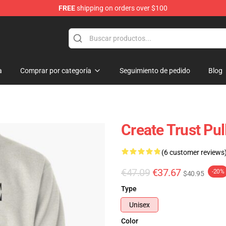
FREE
shipping on orders over $100
ore
a
Comprar por categoría
Seguimiento de pedido
Blog
Create Trust Pu
(6 customer reviews
€47.09
€37.67
-20%
$40.95
Type
Unisex
Color