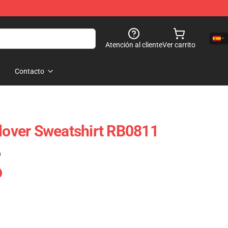
Atención al cliente
Ver carrito
Contacto
llover Sweatshirt RB0811
)