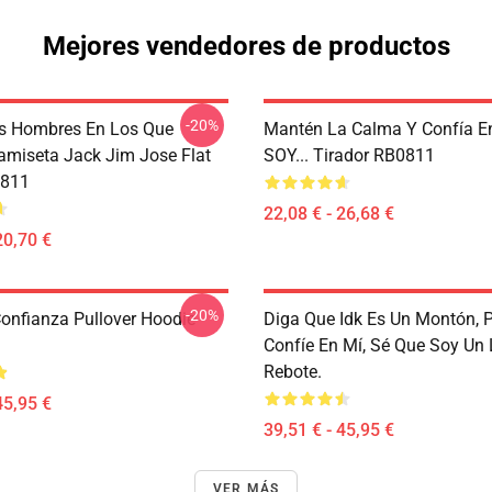
Mejores vendedores de productos
-20%
s Hombres En Los Que
Mantén La Calma Y Confía E
Camiseta Jack Jim Jose Flat
SOY... Tirador RB0811
811
22,08 € - 26,68 €
20,70 €
-20%
Confianza Pullover Hoodie
Diga Que Idk Es Un Montón, 
Confíe En Mí, Sé Que Soy Un
Rebote.
45,95 €
39,51 € - 45,95 €
VER MÁS