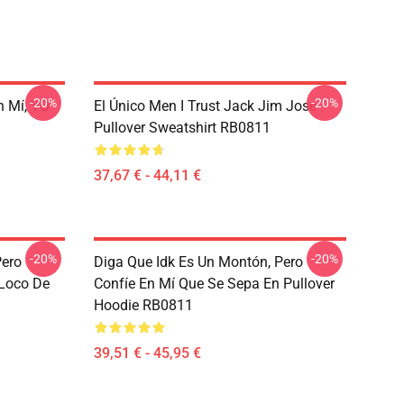
-20%
-20%
n Mí, YO
El Único Men I Trust Jack Jim Jose
Pullover Sweatshirt RB0811
37,67 € - 44,11 €
-20%
-20%
Pero
Diga Que Idk Es Un Montón, Pero
 Loco De
Confíe En Mí Que Se Sepa En Pullover
Hoodie RB0811
39,51 € - 45,95 €