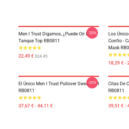
-20%
Men I Trust Digamos, ¿puede Oír El
Los Único
Tanque Top RB0811
Confío - 
Mask RB0
22,49 €
$24.45
18,29 € - 
-20%
El Único Men I Trust Pullover Sweatshirt
Citas De 
RB0811
RB0811
37,67 € - 44,11 €
39,51 € - 