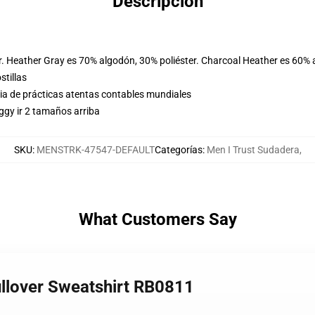
Descripción
r. Heather Gray es 70% algodón, 30% poliéster. Charcoal Heather es 60% 
stillas
eria de prácticas atentas contables mundiales
ggy ir 2 tamaños arriba
SKU
:
MENSTRK-47547-DEFAULT
Categorías
:
Men I Trust Sudadera
,
What Customers Say
ullover Sweatshirt RB0811