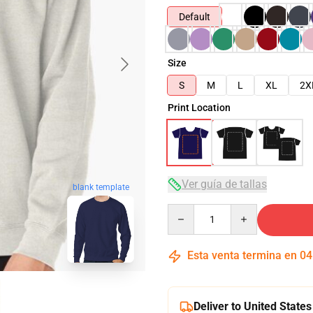
Default
Size
S
M
L
XL
2X
Print Location
Ver guía de tallas
blank template
Quantity
Esta venta termina en
04
Deliver to United States