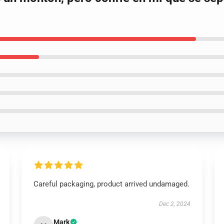
Careful packaging, product arrived undamaged.
Dec 2, 2024
Mark