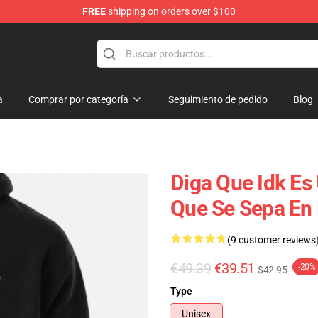
FREE
shipping on orders over $100
ore
a
Comprar por categoría
Seguimiento de pedido
Blog
Diga Que Idk Es
Que Se Sepa En
(9 customer reviews
€49.39
€39.51
-20%
$42.95
Type
Unisex