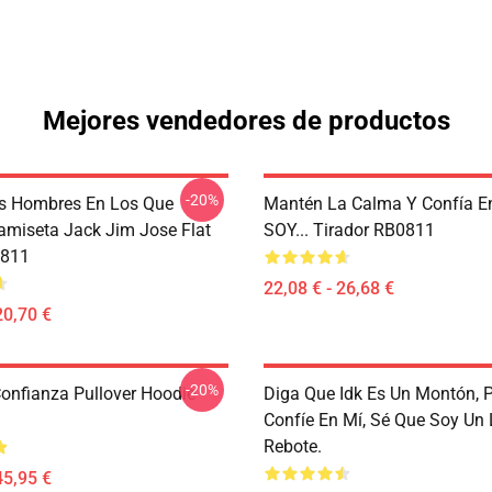
Mejores vendedores de productos
-20%
s Hombres En Los Que
Mantén La Calma Y Confía E
Camiseta Jack Jim Jose Flat
SOY... Tirador RB0811
811
22,08 € - 26,68 €
20,70 €
-20%
Confianza Pullover Hoodie
Diga Que Idk Es Un Montón, 
Confíe En Mí, Sé Que Soy Un
Rebote.
45,95 €