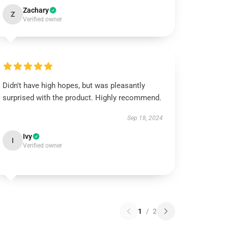
Zachary
Z
Verified owner
Didn't have high hopes, but was pleasantly
surprised with the product. Highly recommend.
Sep 18, 2024
Ivy
I
Verified owner
1
/
2