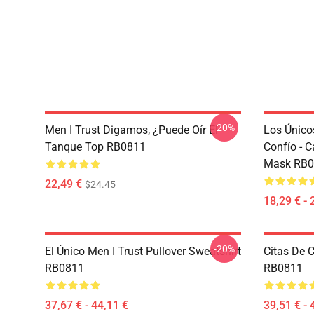
-20%
Men I Trust Digamos, ¿puede Oír El
Los Único
Tanque Top RB0811
Confío - 
Mask RB0
22,49 €
$24.45
18,29 € - 
-20%
El Único Men I Trust Pullover Sweatshirt
Citas De 
RB0811
RB0811
37,67 € - 44,11 €
39,51 € - 