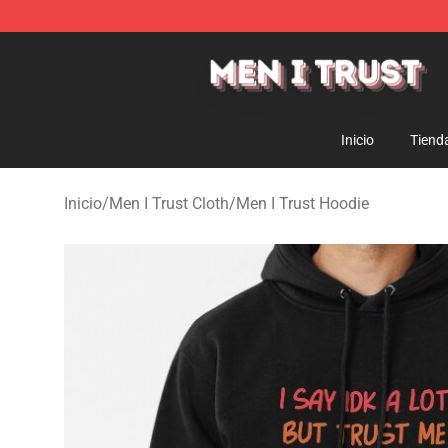
Men I Trust Shop - Official Men I Trust Merchandise St
Inicio
Tiend
Inicio
/
Men I Trust Cloth
/
Men I Trust Hoodie