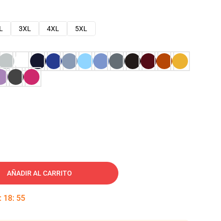
L
3XL
4XL
5XL
AÑADIR AL CARRITO
:
18
:
54