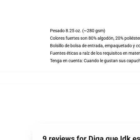
Pesado 8.25 oz. (~280 gsm)
Colores fuertes son 80% algodón, 20% poliéste
Bolsillo de bolsa de entrada, empaquetado y co
Fuentes éticas a raíz de los requisitos en mat
Tenga en cuenta: Cuando le gustan sus capuch
9 reviews for Diga que Idk e