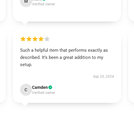
M
Verified owner
Such a helpful item that performs exactly as
described. It’s been a great addition to my
setup.
Sep 20, 2024
Camden
C
Verified owner