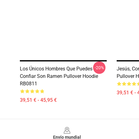
-20%
Los Únicos Hombres Que Puedes
Jesús, Con
Confiar Son Ramen Pullover Hoodie
Pullover 
RB0811
39,51 € - 
39,51 € - 45,95 €
Footer
Envío mundial