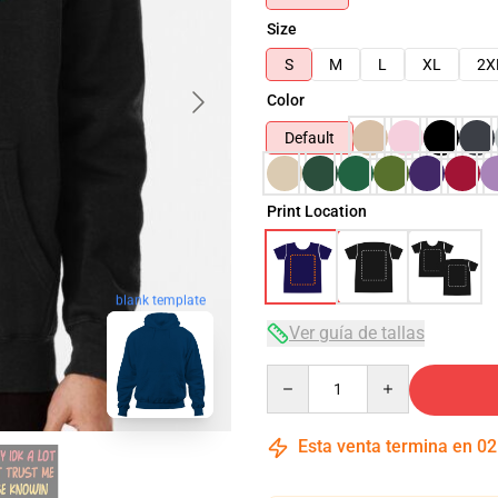
Size
S
M
L
XL
2X
Color
Default
Print Location
blank template
Ver guía de tallas
Quantity
Esta venta termina en
02