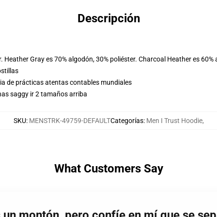
Descripción
r. Heather Gray es 70% algodón, 30% poliéster. Charcoal Heather es 60% 
stillas
eria de prácticas atentas contables mundiales
as saggy ir 2 tamaños arriba
SKU
:
MENSTRK-49759-DEFAULT
Categorías
:
Men I Trust Hoodie
,
What Customers Say
s un montón, pero confíe en mí que se se