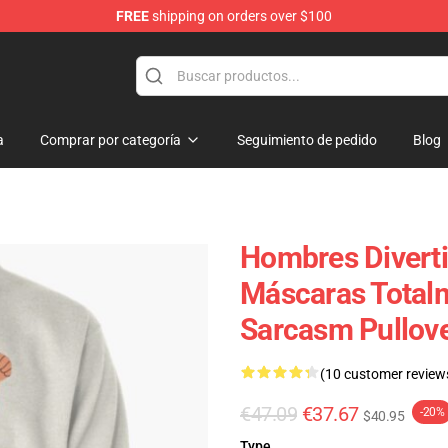
FREE
shipping on orders over $100
ore
a
Comprar por categoría
Seguimiento de pedido
Blog
Hombres Divert
Máscaras Total
Sarcasm Pullov
(10 customer review
€47.09
€37.67
-20%
$40.95
Type