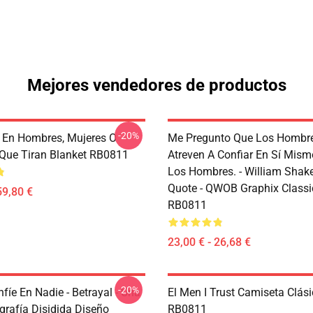
Mejores vendedores de productos
-20%
 En Hombres, Mujeres O
Me Pregunto Que Los Hombr
Que Tiran Blanket RB0811
Atreven A Confiar En Sí Mis
Los Hombres. - William Shak
Quote - QWOB Graphix Class
59,80 €
RB0811
23,00 € - 26,68 €
-20%
íe En Nadie - Betrayal - Una
El Men I Trust Camiseta Clás
grafía Disidida Diseño
RB0811