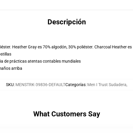
Descripción
iéster. Heather Gray es 70% algodón, 30% poliéster. Charcoal Heather es
stillas
eria de prácticas atentas contables mundiales
maños arriba
SKU
:
MENSTRK-39836-DEFAULT
Categorías
:
Men I Trust Sudadera
,
What Customers Say