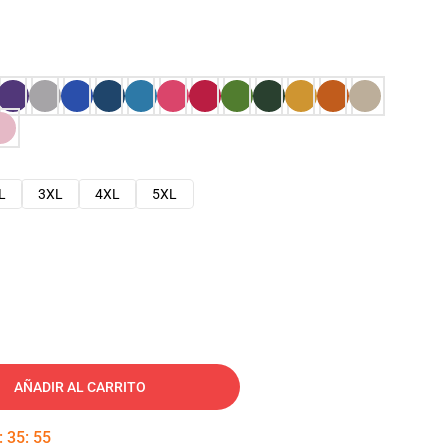
L
3XL
4XL
5XL
AÑADIR AL CARRITO
:
35
:
54