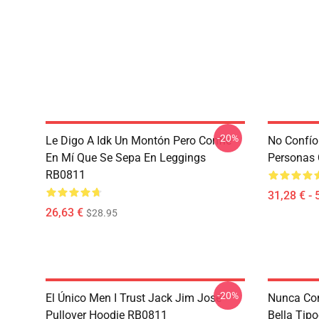
-20%
Le Digo A Idk Un Montón Pero Confíe
No Confío
En Mí Que Se Sepa En Leggings
Personas 
RB0811
31,28 € - 
26,63 €
$28.95
-20%
El Único Men I Trust Jack Jim Jose
Nunca Conf
Pullover Hoodie RB0811
Bella Tipo