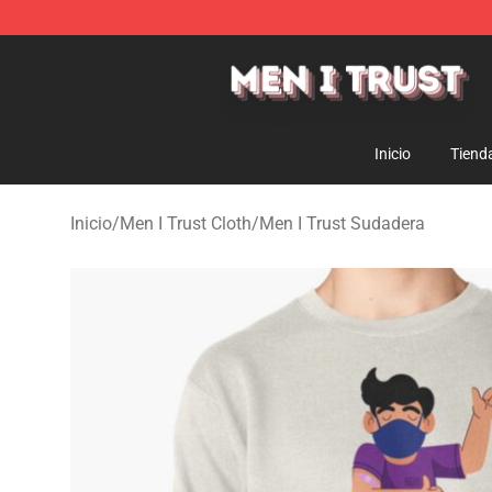
Men I Trust Shop - Official Men I Trust Merchandise St
Inicio
Tiend
Inicio
/
Men I Trust Cloth
/
Men I Trust Sudadera