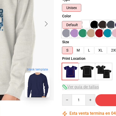
Unisex
Color
Default
Size
S
M
L
XL
2X
Print Location
blank template
Ver guía de tallas
Quantity
Esta venta termina en
04