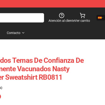
Atención al cliente
Ver carrito
Contacto
idos Temas De Confianza De
mente Vacunados Nasty
er Sweatshirt RB0811
s)