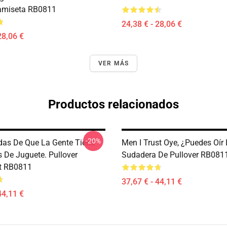
amiseta RB0811
24,38 € - 28,06 €
28,06 €
VER MÁS
Productos relacionados
-20%
as De Que La Gente Tiene
Men I Trust Oye, ¿puedes Oír
 De Juguete. Pullover
Sudadera De Pullover RB081
t RB0811
37,67 € - 44,11 €
44,11 €