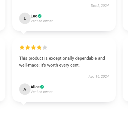
Dec 2, 2024
Leo
L
Verified owner
This product is exceptionally dependable and
well-made; it’s worth every cent.
Aug 16, 2024
Alice
A
Verified owner