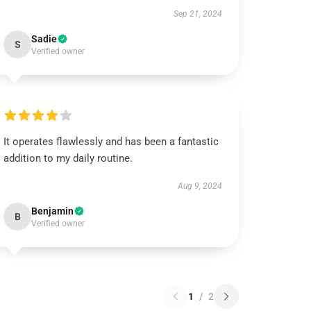
Sep 21, 2024
Sadie
S
Verified owner
It operates flawlessly and has been a fantastic
addition to my daily routine.
Aug 9, 2024
Benjamin
B
Verified owner
1
/
2