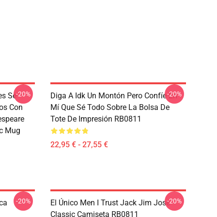
-20%
-20%
es Se
Diga A Idk Un Montón Pero Confíe En
mos Con
Mí Que Sé Todo Sobre La Bolsa De
espeare
Tote De Impresión RB0811
ic Mug
22,95 € - 27,55 €
-20%
-20%
ica
El Único Men I Trust Jack Jim Jose
Classic Camiseta RB0811