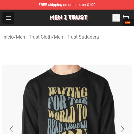
FREE
shipping on orders over $100
Men I Trust Shop - Official Men I Trust Merchandise Store
Open menu
Inicio
/
Men I Trust Cloth
/
Men I Trust Sudadera