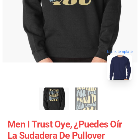
blank template
Men I Trust Oye, ¿puedes Oír
La Sudadera De Pullover