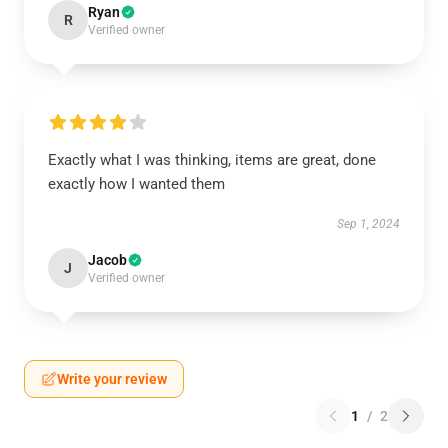
Ryan
R
Verified owner
Exactly what I was thinking, items are great, done
exactly how I wanted them
Sep 1, 2024
Jacob
J
Verified owner
Write your review
1
/
2