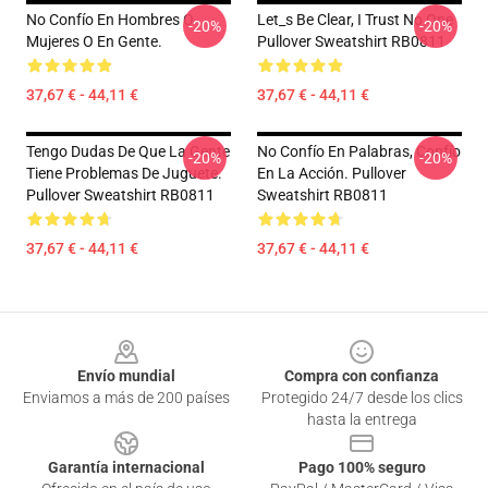
No Confío En Hombres O
Let_s Be Clear, I Trust No One
-20%
-20%
Mujeres O En Gente.
Pullover Sweatshirt RB0811
37,67 € - 44,11 €
37,67 € - 44,11 €
Tengo Dudas De Que La Gente
No Confío En Palabras, Confío
-20%
-20%
Tiene Problemas De Juguete.
En La Acción. Pullover
Pullover Sweatshirt RB0811
Sweatshirt RB0811
37,67 € - 44,11 €
37,67 € - 44,11 €
Footer
Envío mundial
Compra con confianza
Enviamos a más de 200 países
Protegido 24/7 desde los clics
hasta la entrega
Garantía internacional
Pago 100% seguro