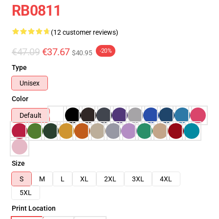
RB0811
(12 customer reviews)
€47.09
€37.67
-20%
$40.95
Type
Unisex
Color
Default
Size
S
M
L
XL
2XL
3XL
4XL
5XL
Print Location