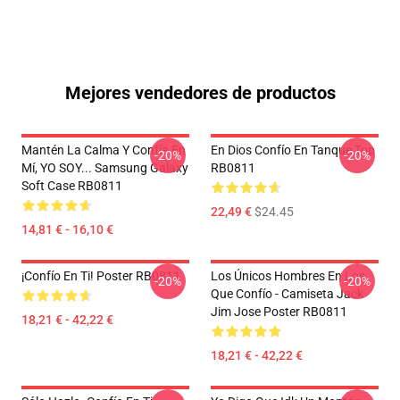
Mejores vendedores de productos
Mantén La Calma Y Confía En
En Dios Confío En Tanque Top
-20%
-20%
Mí, YO SOY... Samsung Galaxy
RB0811
Soft Case RB0811
22,49 €
$24.45
14,81 € - 16,10 €
¡Confío En Ti! Poster RB0811
Los Únicos Hombres En Los
-20%
-20%
Que Confío - Camiseta Jack
Jim Jose Poster RB0811
18,21 € - 42,22 €
18,21 € - 42,22 €