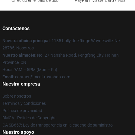
Ofrecido en el país de uso
PayPal / MasterCard / Visa
Contáctenos
Nuestra oficina principal
: 1185 Lolly Joe Ridge Waynesville, Nc
28785, Nosotros
Nuestro almacén
: No. 27 Nansha Road, Fengfeng City, Hainan
Province, CN
Hora
: 9AM – 5PM (Mon – Fri)
Email
: contact@menitrustshop.com
Nuestra empresa
Sobre nosotros
Términos y condiciones
Política de privacidad
DMCA - Política de Copyright
CA SB657: Ley de transparencia en la cadena de suministro
Nuestro apoyo