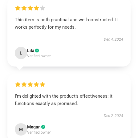
This item is both practical and well-constructed. It
works perfectly for my needs.
Dec 4, 2024
Lila
L
Verified owner
I’m delighted with the product’s effectiveness; it
functions exactly as promised.
Dec 2, 2024
Megan
M
Verified owner