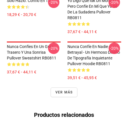
Sólo Hazlo. Confío En Ti.
Yo Digo Que Idk Un Montón
-20%
-20%
Pero Confíe En Mí Que Yo Sé
De La Sudadera Pullover
18,29 € - 20,70 €
RB0811
37,67 € - 44,11 €
Nunca Confíes En Un Gran
Nunca Confíe En Nadie -
-20%
-20%
Trasero Y Una Sonrisa
Betrayal - Un Hermoso Diseño
Pullover Sweatshirt RB0811
De Tipografía Inquietante
Pullover Hoodie RB0811
37,67 € - 44,11 €
39,51 € - 45,95 €
VER MÁS
Productos relacionados