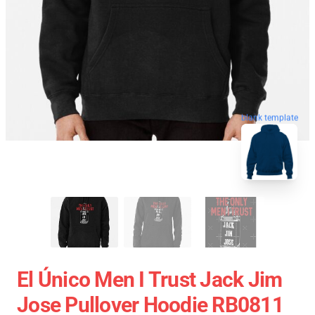
blank template
El Único Men I Trust Jack Jim
Jose Pullover Hoodie RB0811