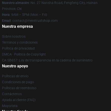
Nuestro almacén
: No. 27 Nansha Road, Fengfeng City, Hainan
Province, CN
Hora
: 9AM – 5PM (Mon – Fri)
Email
: contact@menitrustshop.com
Nuestra empresa
Sobre nosotros
Términos y condiciones
Política de privacidad
DMCA - Política de Copyright
CA SB657: Ley de transparencia en la cadena de suministro
Nuestro apoyo
Políticas de envío
Condiciones de pago
Políticas de reembolso
Contáctenos
Ayuda al cliente (FAQ)
Mayorista