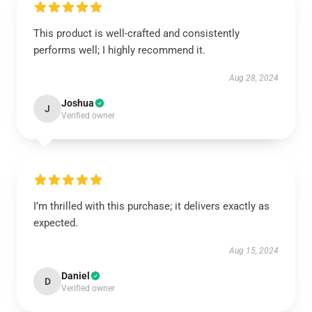
This product is well-crafted and consistently
performs well; I highly recommend it.
Aug 28, 2024
Joshua
J
Verified owner
I’m thrilled with this purchase; it delivers exactly as
expected.
Aug 15, 2024
Daniel
D
Verified owner