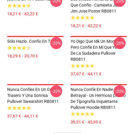
-20%
-20%
Que Confío - Camiseta Jack
Jim Jose Poster RB0811
18,21 € - 42,22 €
18,21 € - 42,22 €
Sólo Hazlo. Confío En Ti.
Yo Digo Que Idk Un Montón
-20%
-20%
Pero Confíe En Mí Que Yo Sé
De La Sudadera Pullover
18,29 € - 20,70 €
RB0811
37,67 € - 44,11 €
Nunca Confíes En Un Gran
Nunca Confíe En Nadie -
-20%
-20%
Trasero Y Una Sonrisa
Betrayal - Un Hermoso Diseño
Pullover Sweatshirt RB0811
De Tipografía Inquietante
Pullover Hoodie RB0811
37,67 € - 44,11 €
39,51 € - 45,95 €