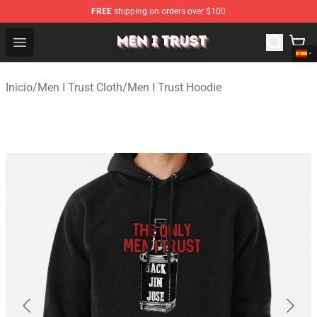
FREE
shipping on orders over $100
Men I Trust Shop - Official Men I Trust Merchandise Store
Open menu
Inicio
/
Men I Trust Cloth
/
Men I Trust Hoodie