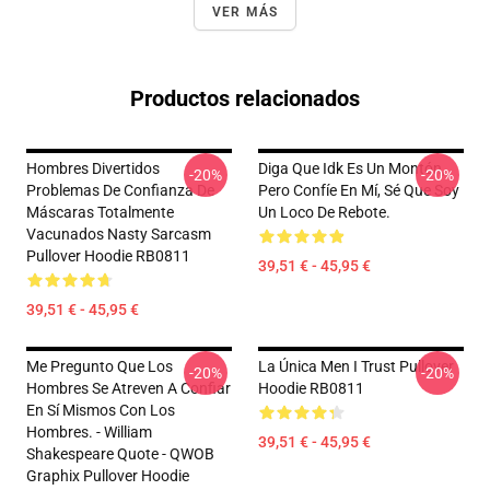
VER MÁS
Productos relacionados
Hombres Divertidos
Diga Que Idk Es Un Montón,
-20%
-20%
Problemas De Confianza De
Pero Confíe En Mí, Sé Que Soy
Máscaras Totalmente
Un Loco De Rebote.
Vacunados Nasty Sarcasm
Pullover Hoodie RB0811
39,51 € - 45,95 €
39,51 € - 45,95 €
Me Pregunto Que Los
La Única Men I Trust Pullover
-20%
-20%
Hombres Se Atreven A Confiar
Hoodie RB0811
En Sí Mismos Con Los
Hombres. - William
39,51 € - 45,95 €
Shakespeare Quote - QWOB
Graphix Pullover Hoodie