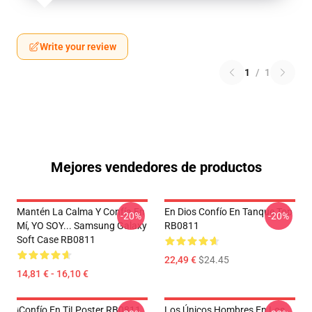
Write your review
1
/
1
Mejores vendedores de productos
Mantén La Calma Y Confía En
En Dios Confío En Tanque Top
-20%
-20%
Mí, YO SOY... Samsung Galaxy
RB0811
Soft Case RB0811
22,49 €
$24.45
14,81 € - 16,10 €
¡Confío En Ti! Poster RB0811
Los Únicos Hombres En Los