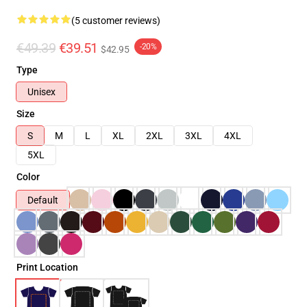
(5 customer reviews)
€49.39
€39.51
-20%
$42.95
Type
Unisex
Size
S
M
L
XL
2XL
3XL
4XL
5XL
Color
Default
Print Location