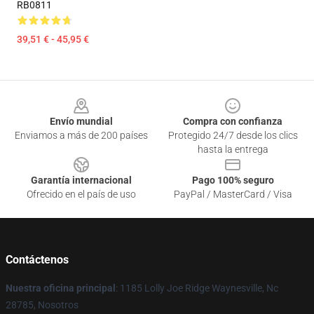
RB0811
39,51 € - 45,95 €
Footer
Envío mundial
Compra con confianza
Enviamos a más de 200 países
Protegido 24/7 desde los clics
hasta la entrega
Garantía internacional
Pago 100% seguro
Ofrecido en el país de uso
PayPal / MasterCard / Visa
Contáctenos
Nuestra oficina principal
: 1185 Lolly Joe Ridge Waynesville, Nc
28785, Nosotros