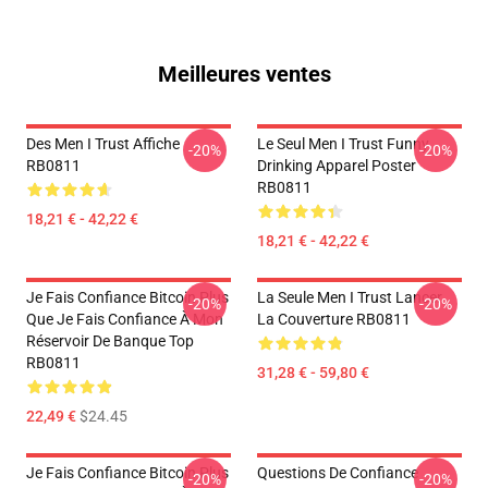
Meilleures ventes
Des Men I Trust Affiche
Le Seul Men I Trust Funny
-20%
-20%
RB0811
Drinking Apparel Poster
RB0811
18,21 € - 42,22 €
18,21 € - 42,22 €
Je Fais Confiance Bitcoin Plus
La Seule Men I Trust Lancer
-20%
-20%
Que Je Fais Confiance À Mon
La Couverture RB0811
Réservoir De Banque Top
RB0811
31,28 € - 59,80 €
22,49 €
$24.45
Je Fais Confiance Bitcoin Plus
Questions De Confiance
-20%
-20%