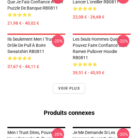
Que Je Fais Confiance À Mon
Lancer L'oreiller RB0811
Puzzle De Banque RB0811
22,08 € - 26,68 €
21,98 € - 40,02 €
Ils Seulement Men I Trust
Les Seuls Hommes Que Vous
-20%
-20%
Drôle De Pull À Boire
Pouvez Faire Confiance Sont
Sweatshirt RB0811
Ramen Pullover Hoodie
RB0811
37,67 € - 44,11 €
39,51 € - 45,95 €
VOIR PLUS
Produits connexes
Men I Trust Dites, Pouvez-
Je Me Demande Si Les
-20%
-20%