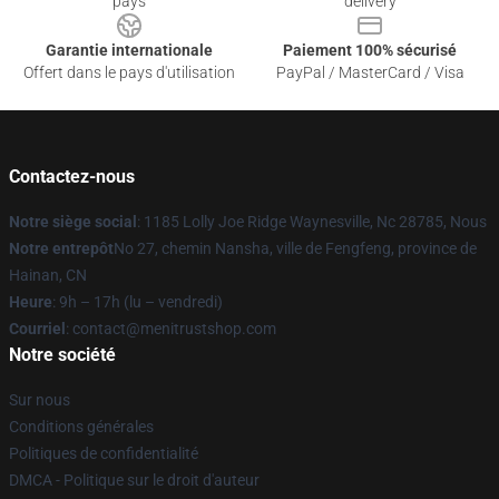
pays
delivery
Garantie internationale
Paiement 100% sécurisé
Offert dans le pays d'utilisation
PayPal / MasterCard / Visa
Contactez-nous
Notre siège social
: 1185 Lolly Joe Ridge Waynesville, Nc 28785, Nous
Notre entrepôt
No 27, chemin Nansha, ville de Fengfeng, province de
Hainan, CN
Heure
: 9h – 17h (lu – vendredi)
Courriel
: contact@menitrustshop.com
Notre société
Sur nous
Conditions générales
Politiques de confidentialité
DMCA - Politique sur le droit d'auteur