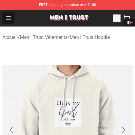
FREE
shipping on orders over $100
Men I Trust Shop - Official Men I Trust Merchandise Store
Open menu
Accueil
/
Men I Trust Vêtements
/
Men I Trust Hoodie