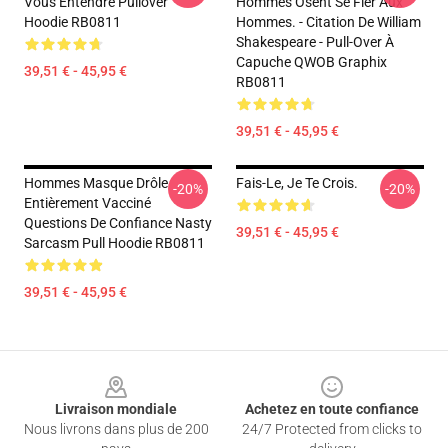
Vous Entendre Pullover
Hommes Osent Se Fier Aux
Hoodie RB0811
Hommes. - Citation De William
Shakespeare - Pull-Over À
Capuche QWOB Graphix
39,51 € - 45,95 €
RB0811
39,51 € - 45,95 €
Hommes Masque Drôle
Fais-Le, Je Te Crois.
-20%
-20%
Entièrement Vacciné
Questions De Confiance Nasty
39,51 € - 45,95 €
Sarcasm Pull Hoodie RB0811
39,51 € - 45,95 €
Footer
Livraison mondiale
Achetez en toute confiance
Nous livrons dans plus de 200
24/7 Protected from clicks to