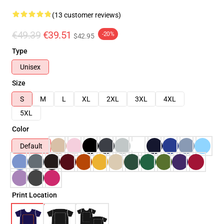
(13 customer reviews)
€49.39
€39.51
-20%
$42.95
Type
Unisex
Size
S
M
L
XL
2XL
3XL
4XL
5XL
Color
Default
Print Location