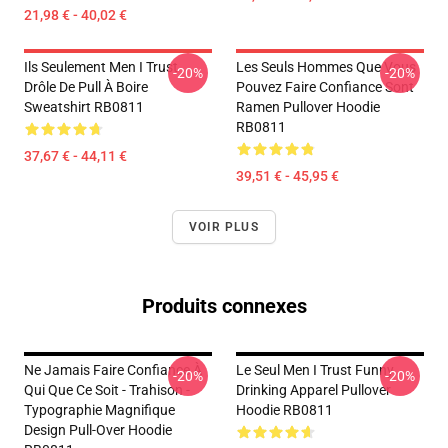
21,98 € - 40,02 €
Ils Seulement Men I Trust
Les Seuls Hommes Que Vous
-20%
-20%
Drôle De Pull À Boire
Pouvez Faire Confiance Sont
Sweatshirt RB0811
Ramen Pullover Hoodie
RB0811
37,67 € - 44,11 €
39,51 € - 45,95 €
VOIR PLUS
Produits connexes
Ne Jamais Faire Confiance À
Le Seul Men I Trust Funny
-20%
-20%
Qui Que Ce Soit - Trahison -
Drinking Apparel Pullover
Typographie Magnifique
Hoodie RB0811
Design Pull-Over Hoodie