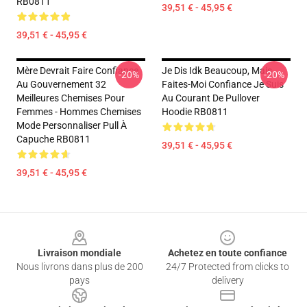
RB0811
39,51 € - 45,95 €
39,51 € - 45,95 €
Mère Devrait Faire Confiance
Je Dis Idk Beaucoup, Mais
-20%
-20%
Au Gouvernement 32
Faites-Moi Confiance Je Suis
Meilleures Chemises Pour
Au Courant De Pullover
Femmes - Hommes Chemises
Hoodie RB0811
Mode Personnaliser Pull À
Capuche RB0811
39,51 € - 45,95 €
39,51 € - 45,95 €
Footer
Livraison mondiale
Achetez en toute confiance
Nous livrons dans plus de 200
24/7 Protected from clicks to
pays
delivery