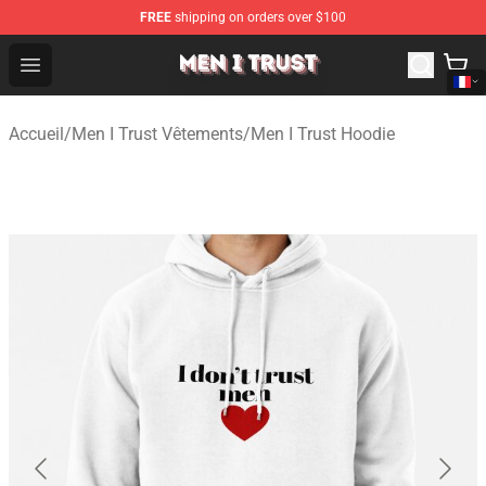
FREE
shipping on orders over $100
Men I Trust Shop - Official Men I Trust Merchandise Store
Open menu
Accueil
/
Men I Trust Vêtements
/
Men I Trust Hoodie