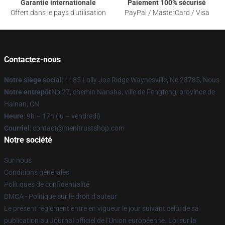
Garantie internationale
Paiement 100% sécurisé
Offert dans le pays d'utilisation
PayPal / MasterCard / Visa
Contactez-nous
Notre siège social
: 1185 Lolly Joe Ridge Waynesville, Nc 28785, Nous
Notre entrepôt
No 27, chemin Nansha, ville de Fengfeng, province de
Hainan, CN
Heure
: 9h – 17h (lu – vendredi)
Courriel
: contact@menitrustshop.com
Notre société
Sur nous
Conditions générales
Politiques de confidentialité
DMCA - Politique sur le droit d'auteur
Le présent règlement entre en vigueur le jour suivant celui de sa
publication au Journal officiel de l'Union européenne. Loi sur la