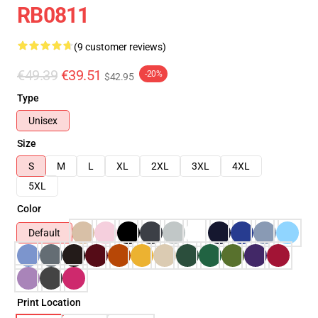
RB0811
(9 customer reviews)
€49.39
€39.51
-20%
$42.95
Type
Unisex
Size
S
M
L
XL
2XL
3XL
4XL
5XL
Color
Default
Print Location