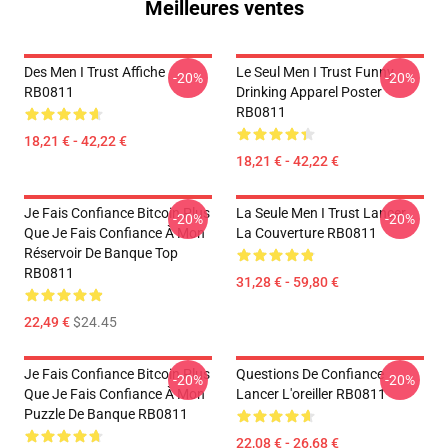
Meilleures ventes
Des Men I Trust Affiche
Le Seul Men I Trust Funny
-20%
-20%
RB0811
Drinking Apparel Poster
RB0811
18,21 € - 42,22 €
18,21 € - 42,22 €
Je Fais Confiance Bitcoin Plus
La Seule Men I Trust Lancer
-20%
-20%
Que Je Fais Confiance À Mon
La Couverture RB0811
Réservoir De Banque Top
RB0811
31,28 € - 59,80 €
22,49 €
$24.45
Je Fais Confiance Bitcoin Plus
Questions De Confiance
-20%
-20%
Que Je Fais Confiance À Mon
Lancer L'oreiller RB0811
Puzzle De Banque RB0811
22,08 € - 26,68 €