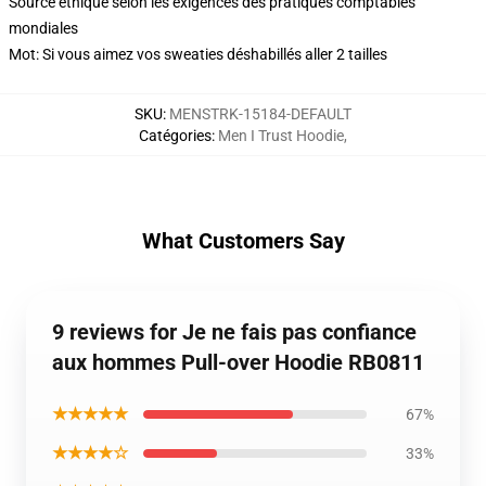
Source éthique selon les exigences des pratiques comptables
mondiales
Mot: Si vous aimez vos sweaties déshabillés aller 2 tailles
SKU
:
MENSTRK-15184-DEFAULT
Catégories
:
Men I Trust Hoodie
,
What Customers Say
9 reviews for Je ne fais pas confiance
aux hommes Pull-over Hoodie RB0811
★★★★★
67%
★★★★☆
33%