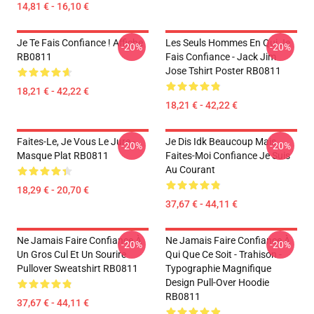
14,81 € - 16,10 €
Je Te Fais Confiance ! Affiche
Les Seuls Hommes En Qui Je
-20%
-20%
RB0811
Fais Confiance - Jack Jim
Jose Tshirt Poster RB0811
18,21 € - 42,22 €
18,21 € - 42,22 €
Faites-Le, Je Vous Le Jure -
Je Dis Idk Beaucoup Mais
-20%
-20%
Masque Plat RB0811
Faites-Moi Confiance Je Suis
Au Courant
18,29 € - 20,70 €
37,67 € - 44,11 €
Ne Jamais Faire Confiance À
Ne Jamais Faire Confiance À
-20%
-20%
Un Gros Cul Et Un Sourire
Qui Que Ce Soit - Trahison -
Pullover Sweatshirt RB0811
Typographie Magnifique
Design Pull-Over Hoodie
RB0811
37,67 € - 44,11 €