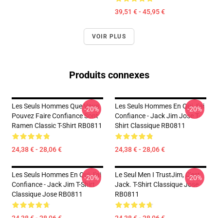
39,51 € - 45,95 €
VOIR PLUS
Produits connexes
Les Seuls Hommes Que Vous
Les Seuls Hommes En Qui J'ai
-20%
-20%
Pouvez Faire Confiance Sont
Confiance - Jack Jim Jose T-
Ramen Classic T-Shirt RB0811
Shirt Classique RB0811
24,38 € - 28,06 €
24,38 € - 28,06 €
Les Seuls Hommes En Qui J'ai
Le Seul Men I TrustJim, C'est
-20%
-20%
Confiance - Jack Jim T-Shirt
Jack. T-Shirt Classique Jose
Classique Jose RB0811
RB0811