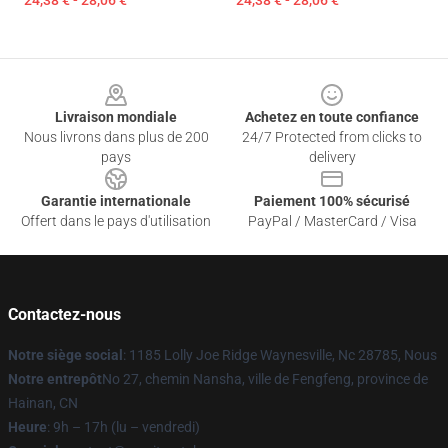
24,38 € - 28,06 €
24,38 € - 28,06 €
Footer
Livraison mondiale
Achetez en toute confiance
Nous livrons dans plus de 200
24/7 Protected from clicks to
pays
delivery
Garantie internationale
Paiement 100% sécurisé
Offert dans le pays d'utilisation
PayPal / MasterCard / Visa
Contactez-nous
Notre siège social
: 1185 Lolly Joe Ridge Waynesville, Nc 28785, Nous
Notre entrepôt
No 27, chemin Nansha, ville de Fengfeng, province de
Hainan, CN
Heure
: 9h – 17h (lu – vendredi)