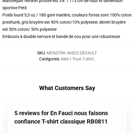
Mannequin féminin prouvé est 5'8" / 173 cm de haut et dimension
sportive Petit
Poids lourd 5,3 oz / 180 gsm matière, couleurs fortes sont 100% coton
preshunk, gris bruyère est 90% coton/10% polyester, denim bruyère
est 50% coton/ 50% polyester
Embouts à double nervure et bande de cou pour une robustesse
SKU
:
MENSTRK-46822-DEFAULT
Catégories
:
Men I Trust T-shirt
,
What Customers Say
5 reviews for En Fauci nous faisons
confiance T-shirt classique RB0811