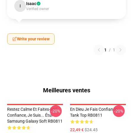
Isaac
I
Verified owner
Write your review
1
/
1
Meilleures ventes
Restez Calme Et Faites-Moi
En Dieu Je Fais Confiance
-20%
-20%
Confiance, Je Suis... Étui
Tank Top RB0811
Samsung Galaxy Soft RB0811
22,49 €
$24.45