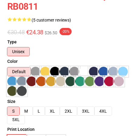
RB0811
(5 customer reviews)
€30.48
€24.38
-20%
$26.50
Type
Unisex
Color
Default
Size
S
M
L
XL
2XL
3XL
4XL
5XL
Print Location