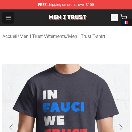
FREE
shipping on orders over $100
Men I Trust Shop - Official Men I Trust Merchandise Store
Open menu
Accueil
/
Men I Trust Vêtements
/
Men I Trust T-shirt