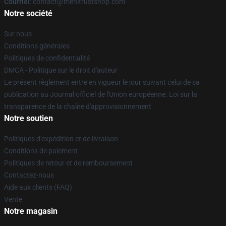
Courriel
: contact@menitrustshop.com
Notre société
Sur nous
Conditions générales
Politiques de confidentialité
DMCA - Politique sur le droit d'auteur
Le présent règlement entre en vigueur le jour suivant celui de sa
publication au Journal officiel de l'Union européenne. Loi sur la
transparence de la chaîne d'approvisionnement
Notre soutien
Politiques d'expédition et de livraison
Conditions de paiement
Politiques de retour et de remboursement
Contactez-nous
Aide aux clients (FAQ)
Vente
Notre magasin