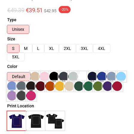
€49.39
€39.51
-20%
$42.95
Type
Unisex
Size
S
M
L
XL
2XL
3XL
4XL
5XL
Color
Default
Print Location