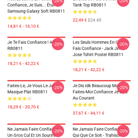
-20%
-20%
Confiance, Je Suis... Étui
Tank Top RB0811
Samsung Galaxy Soft RB0811
22,49 €
$24.45
14,81 € - 16,10 €
Je Te Fais Confiance ! Affiche
Les Seuls Hommes En Qui Je
-20%
-20%
RB0811
Fais Confiance - Jack Jim
Jose Tshirt Poster RB0811
18,21 € - 42,22 €
18,21 € - 42,22 €
Faites-Le, Je Vous Le Jure -
Je Dis Idk Beaucoup Mais
-20%
-20%
Masque Plat RB0811
Faites-Moi Confiance Je Suis
Au Courant
18,29 € - 20,70 €
37,67 € - 44,11 €
Ne Jamais Faire Confiance À
Ne Jamais Faire Confiance À
-20%
-20%
Un Gros Cul Et Un Sourire
Qui Que Ce Soit - Trahison -