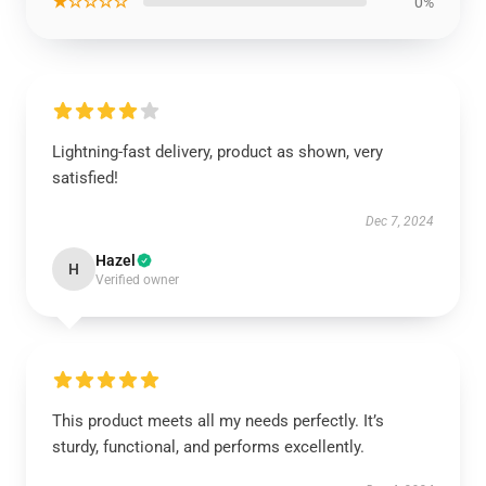
★☆☆☆☆
0%
Lightning-fast delivery, product as shown, very
satisfied!
Dec 7, 2024
Hazel
H
Verified owner
This product meets all my needs perfectly. It’s
sturdy, functional, and performs excellently.