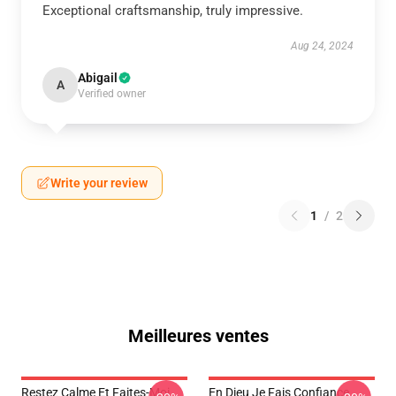
Exceptional craftsmanship, truly impressive.
Aug 24, 2024
Abigail
A
Verified owner
Write your review
1
/
2
Meilleures ventes
Restez Calme Et Faites-Moi
En Dieu Je Fais Confiance