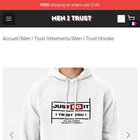
FREE
shipping on orders over $100
Men I Trust Shop - Official Men I Trust Merchandise Store
Open menu
Accueil
/
Men I Trust Vêtements
/
Men I Trust Hoodie