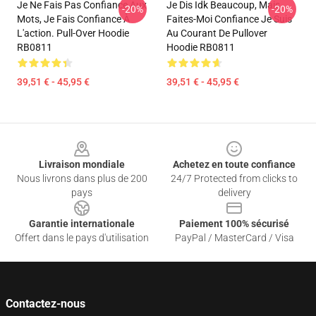
Je Ne Fais Pas Confiance Aux
Je Dis Idk Beaucoup, Mais
-20%
-20%
Mots, Je Fais Confiance À
Faites-Moi Confiance Je Suis
L'action. Pull-Over Hoodie
Au Courant De Pullover
RB0811
Hoodie RB0811
39,51 € - 45,95 €
39,51 € - 45,95 €
Footer
Livraison mondiale
Achetez en toute confiance
Nous livrons dans plus de 200
24/7 Protected from clicks to
pays
delivery
Garantie internationale
Paiement 100% sécurisé
Offert dans le pays d'utilisation
PayPal / MasterCard / Visa
Contactez-nous