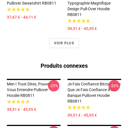
Pullover Sweatshirt RB0811
Typographie Magnifique
Design Pull-Over Hoodie
RB0811
37,67 € - 44,11 €
39,51 € - 45,95 €
VOIR PLUS
Produits connexes
Men I Trust Dites, Pouvez-
Je Fais Confiance Bitcoin Plus
-20%
-20%
Vous Entendre Pullover
Que Je Fais Confiance À Ma
Hoodie RB0811
Banque Pullover Hoodie
RB0811
39,51 € - 45,95 €
39,51 € - 45,95 €