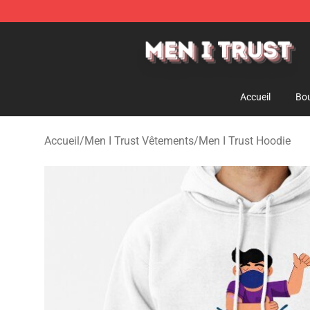
Men I Trust Shop - Official Men I Trust Merchandise St
Accueil
Bou
Accueil
/
Men I Trust Vêtements
/
Men I Trust Hoodie