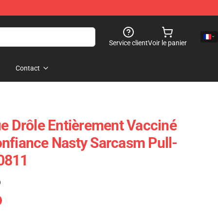
Service client
Voir le panier
Contact
Drôle Entièrement Vacciné
nfiance Nasty Sarcasm Pull-
0811
)