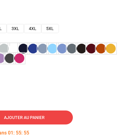
L
3XL
4XL
5XL
AJOUTER AU PANIER
dans
01
:
55
:
54