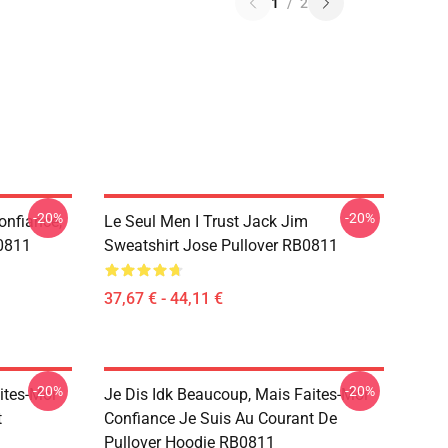
1
/
2
-20%
-20%
onfiance,
Le Seul Men I Trust Jack Jim
B0811
Sweatshirt Jose Pullover RB0811
37,67 € - 44,11 €
-20%
-20%
ites-Moi
Je Dis Idk Beaucoup, Mais Faites-Moi
t
Confiance Je Suis Au Courant De
Pullover Hoodie RB0811