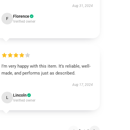
Aug 31, 2024
Florence
F
Verified owner
I’m very happy with this item. It’s reliable, well-
made, and performs just as described.
Aug 17, 2024
Lincoln
L
Verified owner