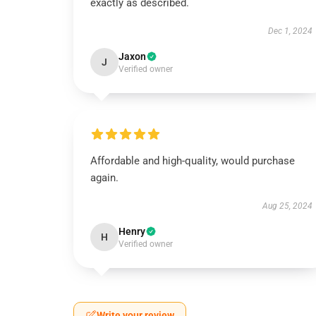
exactly as described.
Dec 1, 2024
Jaxon
J
Verified owner
Affordable and high-quality, would purchase
again.
Aug 25, 2024
Henry
H
Verified owner
Write your review