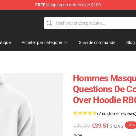
FREE
shipping on orders over $100
ore
tique
Acheter par catégorie
Suivi de commande
Blog
Hommes Masque 
Questions De Co
Over Hoodie RB
(7 customer reviews
€49.39
€39.51
-20%
$42.95
Type