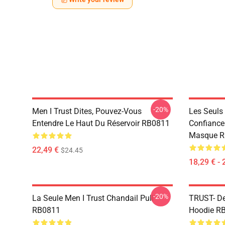
-20%
Men I Trust Dites, Pouvez-Vous
Les Seuls
Entendre Le Haut Du Réservoir RB0811
Confiance 
Masque R
22,49 €
$24.45
18,29 € - 
-20%
La Seule Men I Trust Chandail Pull
TRUST- De
RB0811
Hoodie R