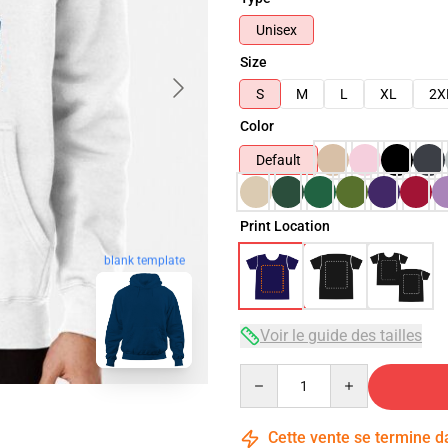
Unisex
Size
S
M
L
XL
2X
Color
Default
Print Location
blank template
Voir le guide des tailles
Quantity
Cette vente se termine 