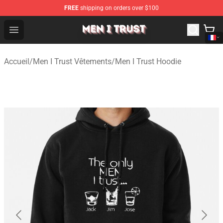
FREE
shipping on orders over $100
Men I Trust Shop - Official Men I Trust Merchandise Store
Open menu
Accueil
/
Men I Trust Vêtements
/
Men I Trust Hoodie