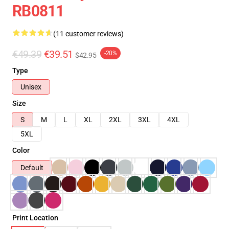
RB0811
(11 customer reviews)
€49.39
€39.51
-20%
$42.95
Type
Unisex
Size
S
M
L
XL
2XL
3XL
4XL
5XL
Color
Default
Print Location