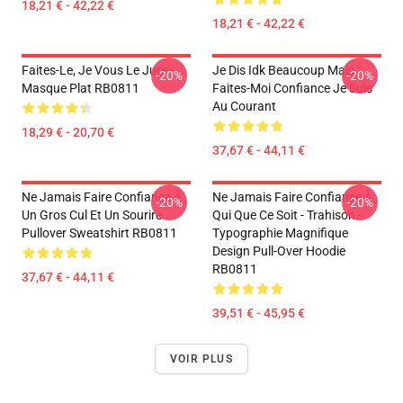
18,21 € - 42,22 €
18,21 € - 42,22 €
Faites-Le, Je Vous Le Jure -
Je Dis Idk Beaucoup Mais
-20%
-20%
Masque Plat RB0811
Faites-Moi Confiance Je Suis
Au Courant
18,29 € - 20,70 €
37,67 € - 44,11 €
Ne Jamais Faire Confiance À
Ne Jamais Faire Confiance À
-20%
-20%
Un Gros Cul Et Un Sourire
Qui Que Ce Soit - Trahison -
Pullover Sweatshirt RB0811
Typographie Magnifique
Design Pull-Over Hoodie
RB0811
37,67 € - 44,11 €
39,51 € - 45,95 €
VOIR PLUS