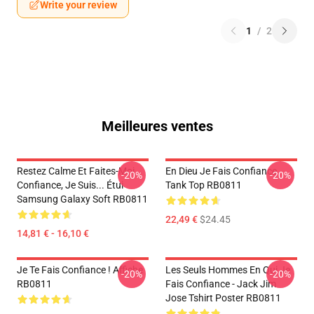
Write your review
1
/
2
Meilleures ventes
Restez Calme Et Faites-Moi
En Dieu Je Fais Confiance
-20%
-20%
Confiance, Je Suis... Étui
Tank Top RB0811
Samsung Galaxy Soft RB0811
22,49 €
$24.45
14,81 € - 16,10 €
Je Te Fais Confiance ! Affiche
Les Seuls Hommes En Qui Je
-20%
-20%
RB0811
Fais Confiance - Jack Jim
Jose Tshirt Poster RB0811