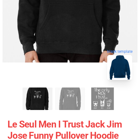
blank template
Le Seul Men I Trust Jack Jim
Jose Funny Pullover Hoodie