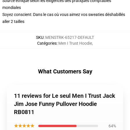
Source éthique selon les exigences des pratiques comptables
mondiales
Soyez conscient: Dans le cas où vous aimez vos sweaties déshabillés
aller 2 tailles
SKU
:
MENSTRK-65217-DEFAULT
Catégories
:
Men I Trust Hoodie
,
What Customers Say
11 reviews for Le seul Men I Trust Jack
Jim Jose Funny Pullover Hoodie
RB0811
★★★★★
64%