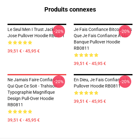
Produits connexes
Le Seul Men I Trust Jack Jim
Je Fais Confiance Bitcoin Plus
-20%
-20%
Jose Pullover Hoodie RB0811
Que Je Fais Confiance À Ma
Banque Pullover Hoodie
RB0811
39,51 € - 45,95 €
39,51 € - 45,95 €
Ne Jamais Faire Confiance À
En Dieu, Je Fais Confiance À
-20%
-20%
Qui Que Ce Soit - Trahison -
Pullover Hoodie RB0811
Typographie Magnifique
Design Pull-Over Hoodie
39,51 € - 45,95 €
RB0811
39,51 € - 45,95 €