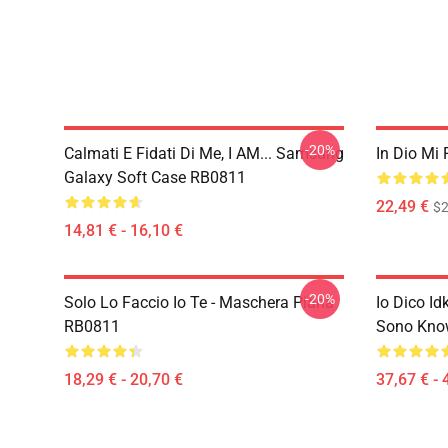
-20%
Calmati E Fidati Di Me, I AM... Samsung
In Dio Mi
Galaxy Soft Case RB0811
22,49 €
$2
14,81 € - 16,10 €
-20%
Solo Lo Faccio Io Te - Maschera Piana
Io Dico I
RB0811
Sono Know
18,29 € - 20,70 €
37,67 € - 