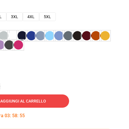
L
3XL
4XL
5XL
e
AGGIUNGI AL CARRELLO
tra
03
:
58
:
54