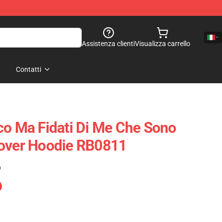
Assistenza clienti
Visualizza carrello
Contatti
co Ma Fidati Di Me Che Sono
lover Hoodie RB0811
)