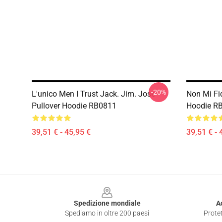
-20%
L'unico Men I Trust Jack. Jim. Jose
Non Mi Fi
Pullover Hoodie RB0811
Hoodie R
39,51 € - 45,95 €
39,51 € - 
Footer
Spedizione mondiale
A
Spediamo in oltre 200 paesi
Protet