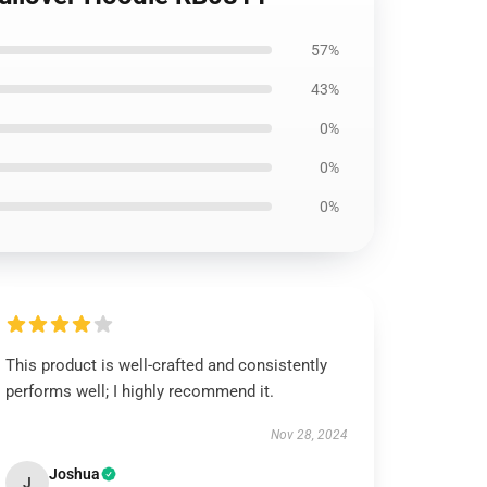
57%
43%
0%
0%
0%
This product is well-crafted and consistently
performs well; I highly recommend it.
Nov 28, 2024
Joshua
J