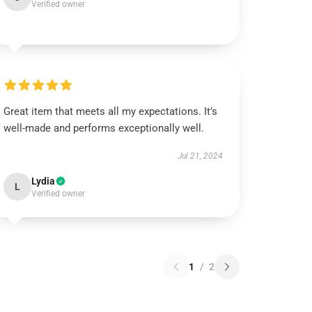
Verified owner
Great item that meets all my expectations. It’s
well-made and performs exceptionally well.
Jul 21, 2024
Lydia
L
Verified owner
1
/
2