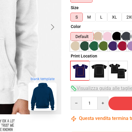
Size
S
M
L
XL
2X
Color
Default
Print Location
blank template
Visualizza guida alle tagli
Quantity
Questa vendita termina 