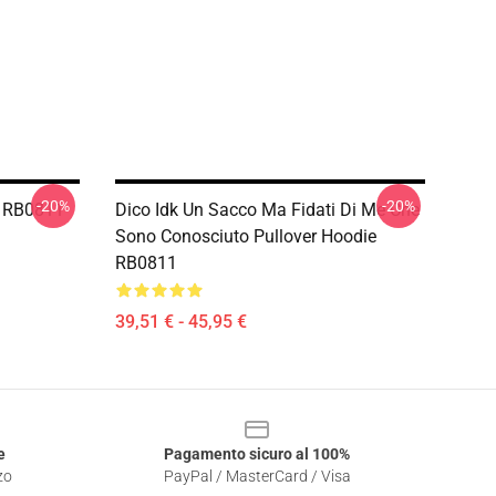
-20%
-20%
ie RB0811
Dico Idk Un Sacco Ma Fidati Di Me Che
Sono Conosciuto Pullover Hoodie
RB0811
39,51 € - 45,95 €
e
Pagamento sicuro al 100%
zo
PayPal / MasterCard / Visa