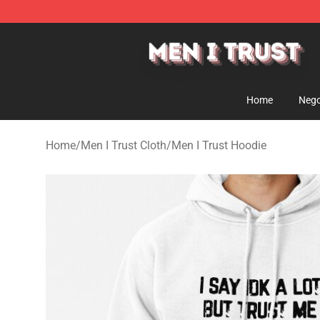
Men I Trust Shop - Official Men I Trust Merchandise St
Home
Nego
Home
/
Men I Trust Cloth
/
Men I Trust Hoodie