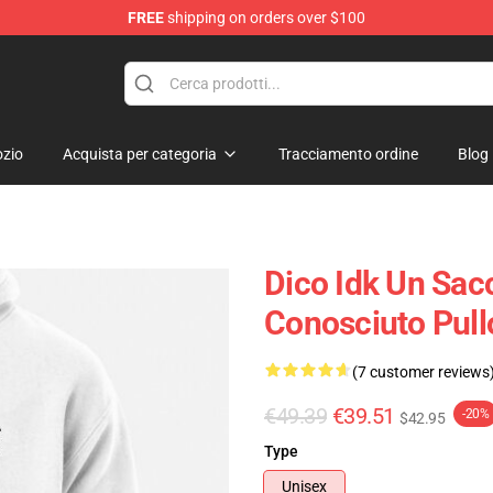
FREE
shipping on orders over $100
ore
zio
Acquista per categoria
Tracciamento ordine
Blog
Dico Idk Un Sac
Conosciuto Pul
(7 customer reviews
€49.39
€39.51
-20%
$42.95
Type
Unisex