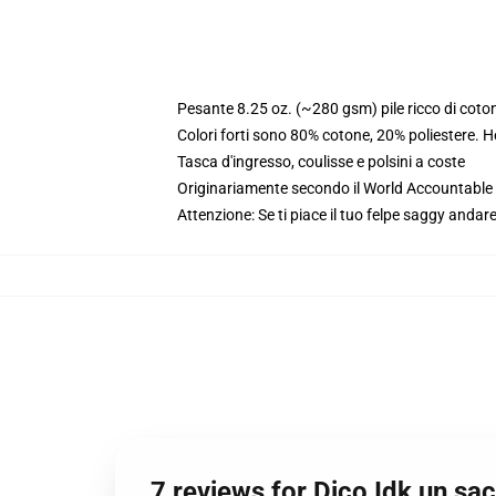
Pesante 8.25 oz. (~280 gsm) pile ricco di coto
Colori forti sono 80% cotone, 20% poliestere. 
Tasca d'ingresso, coulisse e polsini a coste
Originariamente secondo il World Accountable A
Attenzione: Se ti piace il tuo felpe saggy andare
7 reviews for Dico Idk un s