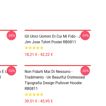
-20%
-20%
Gli Unici Uomini Di Cui Mi Fido - Jack
Jim Jose Tshirt Poster RB0811
18,21 € - 42,22 €
-20%
-20%
o E Un
Non Fidarti Mai Di Nessuno -
1
Tradimento - Un Beautful Distressed
Tipografia Design Pullover Hoodie
RB0811
39,51 € - 45,95 €