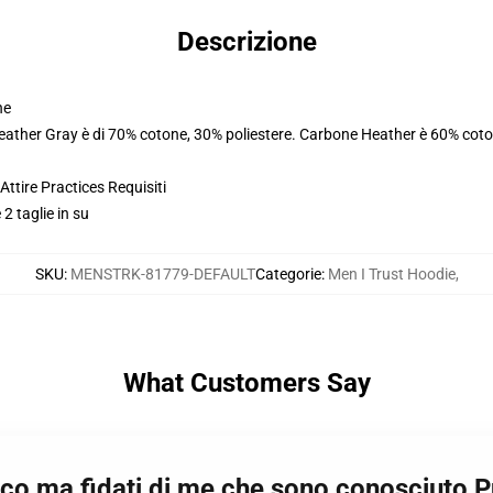
Descrizione
ne
Heather Gray è di 70% cotone, 30% poliestere. Carbone Heather è 60% coto
ttire Practices Requisiti
 2 taglie in su
SKU
:
MENSTRK-81779-DEFAULT
Categorie
:
Men I Trust Hoodie
,
What Customers Say
acco ma fidati di me che sono conosciuto