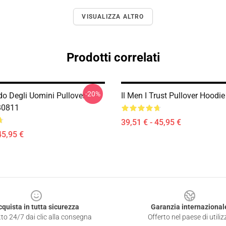
VISUALIZZA ALTRO
Prodotti correlati
-20%
do Degli Uomini Pullover
Il Men I Trust Pullover Hood
B0811
39,51 € - 45,95 €
45,95 €
cquista in tutta sicurezza
Garanzia internazional
to 24/7 dai clic alla consegna
Offerto nel paese di utiliz