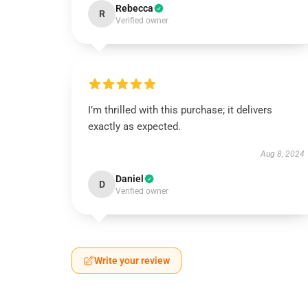
Rebecca
R
Verified owner
I’m thrilled with this purchase; it delivers
exactly as expected.
Aug 8, 2024
Daniel
D
Verified owner
Write your review