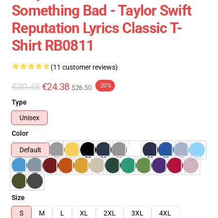
Something Bad - Taylor Swift
Reputation Lyrics Classic T-
Shirt RB0811
(11 customer reviews)
€30.48
€24.38
-20%
$26.50
Type
Unisex
Color
Default
Size
S
M
L
XL
2XL
3XL
4XL