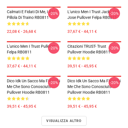
Calmati E Fidati Di Me, I AM...
L'unico Men I Trust Jack. Jim.
-20%
-20%
Pillola Di Traino RB0811
Jose Pullover Felpa RB0811
22,08 € - 26,68 €
37,67 € - 44,11 €
L'unico Men I Trust Pullover
Citazioni TRUST- Trust
-20%
-20%
Felpa RB0811
Pullover Hoodie RB0811
37,67 € - 44,11 €
39,51 € - 45,95 €
Dico Idk Un Sacco Ma Fidati Di
Dico Idk Un Sacco Ma Fidati Di
-20%
-20%
Me Che Sono Conosciuto
Me Che Sono Conosciuto
Pullover Hoodie RB0811
Pullover Hoodie RB0811
39,51 € - 45,95 €
39,51 € - 45,95 €
VISUALIZZA ALTRO