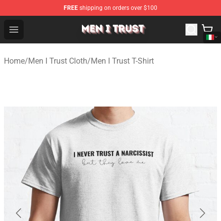
FREE
shipping on orders over $100
Men I Trust Shop - Official Men I Trust Merchandise Store
Open menu
Home
/
Men I Trust Cloth
/
Men I Trust T-Shirt