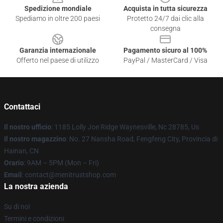
Spedizione mondiale
Acquista in tutta sicurezza
Spediamo in oltre 200 paesi
Protetto 24/7 dai clic alla
consegna
Garanzia internazionale
Pagamento sicuro al 100%
Offerto nel paese di utilizzo
PayPal / MasterCard / Visa
Contattaci
Il nostro ufficio
: 1185 Lolly Joe Ridge Waynesville, Nc 28785, Us
Il nostro magazzino
: No. 27 Nansha Road, Fengfeng City, Provincia di
Hainan, CN
Orario
: 9AM – 5PM (Mon – Fri)
Email
: contact@menitrustshop.com
La nostra azienda
Su di noi
Termini e condizioni