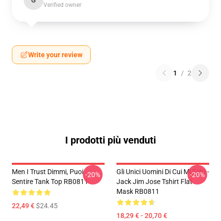
G
Verified owner
Write your review
1
/
2
I prodotti più venduti
Men I Trust Dimmi, Puoi
Gli Unici Uomini Di Cui Mi Fido -
-20%
-20%
Sentire Tank Top RB0811
Jack Jim Jose Tshirt Flat
Mask RB0811
22,49 €
$24.45
18,29 € - 20,70 €