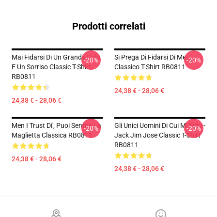
Prodotti correlati
Mai Fidarsi Di Un Grande Culo
Si Prega Di Fidarsi Di Me
-20%
-20%
E Un Sorriso Classic T-Shirt
Classico T-Shirt RB0811
RB0811
24,38 € - 28,06 €
24,38 € - 28,06 €
Men I Trust Di', Puoi Sentire La
Gli Unici Uomini Di Cui Mi Fido -
-20%
-20%
Maglietta Classica RB0811
Jack Jim Jose Classic T-Shirt
RB0811
24,38 € - 28,06 €
24,38 € - 28,06 €
Footer