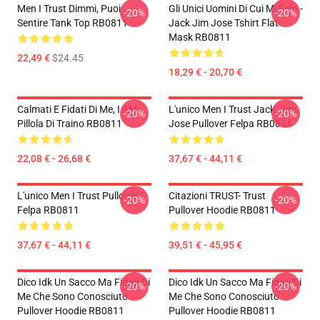
Men I Trust Dimmi, Puoi
Gli Unici Uomini Di Cui Mi Fido -
-20%
-20%
Sentire Tank Top RB0811
Jack Jim Jose Tshirt Flat
Mask RB0811
22,49 €
$24.45
18,29 € - 20,70 €
Calmati E Fidati Di Me, I AM...
L'unico Men I Trust Jack. Jim.
-20%
-20%
Pillola Di Traino RB0811
Jose Pullover Felpa RB0811
22,08 € - 26,68 €
37,67 € - 44,11 €
L'unico Men I Trust Pullover
Citazioni TRUST- Trust
-20%
-20%
Felpa RB0811
Pullover Hoodie RB0811
37,67 € - 44,11 €
39,51 € - 45,95 €
Dico Idk Un Sacco Ma Fidati Di
Dico Idk Un Sacco Ma Fidati Di
-20%
-20%
Me Che Sono Conosciuto
Me Che Sono Conosciuto
Pullover Hoodie RB0811
Pullover Hoodie RB0811