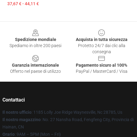
37,67 € - 44,11 €
Footer
Spedizione mondiale
Acquista in tutta sicurezza
Spediamo in oltre 200 paesi
Protetto 24/7 dai clic alla
consegna
Garanzia internazionale
Pagamento sicuro al 100%
Offerto nel paese di utilizzo
PayPal / MasterCard / Visa
Contattaci
Il nostro ufficio
: 1185 Lolly Joe Ridge Waynesville, Nc 28785, Us
Il nostro magazzino
: No. 27 Nansha Road, Fengfeng City, Provincia di
Hainan, CN
Orario
: 9AM – 5PM (Mon – Fri)