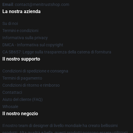
Email
: contact@menitrustshop.com
La nostra azienda
Su di noi
Termini e condizioni
Informativa sulla privacy
DMCA - Informativa sul copyright
CA SB657: Legge sulla trasparenza della catena di fornitura
Il nostro supporto
Condizioni di spedizione e consegna
Termini di pagamento
Condizioni di ritorno e rimborso
Contattaci
Aiuto del cliente (FAQ)
Whosale
Il nostro negozio
Il nostro team di designer di livello mondiale ha creato bellissimi
prodotti. Alta qualità e bella, questi prodotti possono essere utilizzati