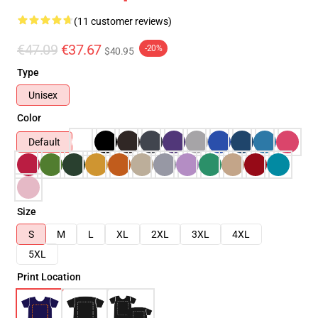
(11 customer reviews)
€47.09
€37.67
-20%
$40.95
Type
Unisex
Color
Default
Size
S
M
L
XL
2XL
3XL
4XL
5XL
Print Location