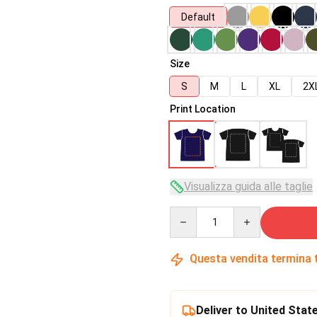
Default
Size
S
M
L
XL
2X
Print Location
Visualizza guida alle taglie
Quantity
Questa vendita termina 
Deliver to United Stat