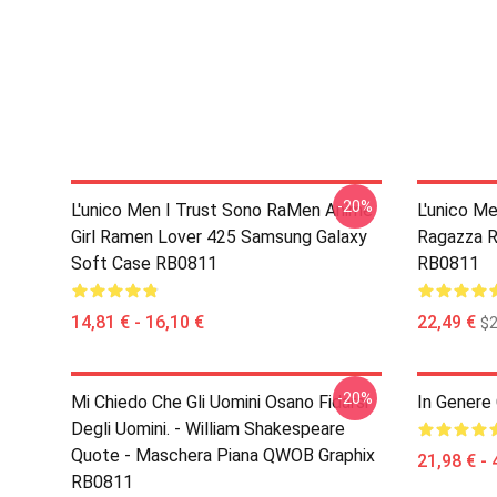
-20%
L'unico Men I Trust Sono RaMen Anime
L'unico M
Girl Ramen Lover 425 Samsung Galaxy
Ragazza R
Soft Case RB0811
RB0811
14,81 € - 16,10 €
22,49 €
$2
-20%
Mi Chiedo Che Gli Uomini Osano Fidarsi
In Genere
Degli Uomini. - William Shakespeare
Quote - Maschera Piana QWOB Graphix
21,98 € - 
RB0811