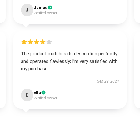
James
J
Verified owner
The product matches its description perfectly
and operates flawlessly; I’m very satisfied with
my purchase.
Sep 22, 2024
Ella
E
Verified owner