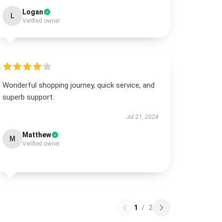
Logan
L
Verified owner
Wonderful shopping journey, quick service, and
superb support.
Jul 21, 2024
Matthew
M
Verified owner
1
/
2