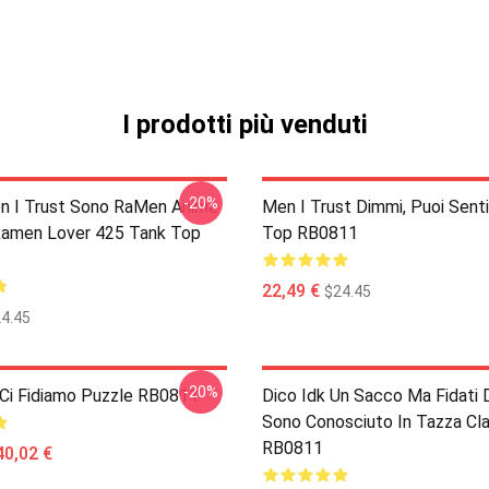
I prodotti più venduti
-20%
en I Trust Sono RaMen Anime
Men I Trust Dimmi, Puoi Sent
amen Lover 425 Tank Top
Top RB0811
22,49 €
$24.45
4.45
-20%
 Ci Fidiamo Puzzle RB0811
Dico Idk Un Sacco Ma Fidati 
Sono Conosciuto In Tazza Cla
RB0811
40,02 €