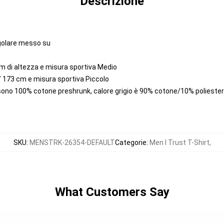
Descrizione
regolare messo su
m di altezza e misura sportiva Medio
/ 173 cm e misura sportiva Piccolo
 sono 100% cotone preshrunk, calore grigio è 90% cotone/10% polieste
SKU
:
MENSTRK-26354-DEFAULT
Categorie
:
Men I Trust T-Shirt
,
What Customers Say