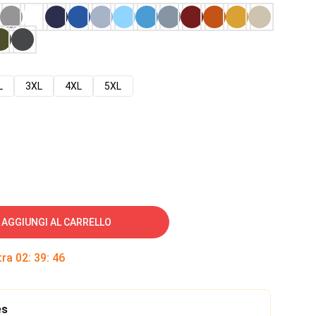
L
3XL
4XL
5XL
AGGIUNGI AL CARRELLO
tra
02
:
39
:
45
es