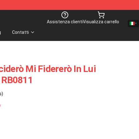
Assistenza clienti
Visualizza carrello
g
Contatti
iderò Mi Fidererò In Lui
t RB0811
s)