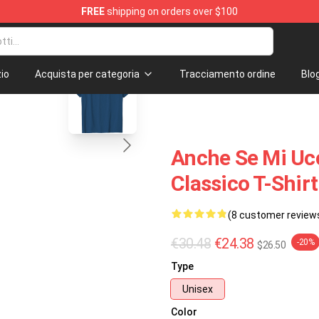
FREE
shipping on orders over $100
tore
blank template
io
Acquista per categoria
Tracciamento ordine
Blo
Anche Se Mi Ucc
Classico T-Shir
(8 customer review
€30.48
€24.38
-20%
$26.50
Type
Unisex
Color