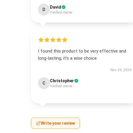
David
D
Verified owner
I found this product to be very effective and
long-lasting; it’s a wise choice.
Nov 29, 2024
Christopher
C
Verified owner
Write your review