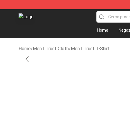
Men I Trust Shop - Official Men I Trust Merchandise S
Home
Negoz
Home
/
Men I Trust Cloth
/
Men I Trust T-Shirt