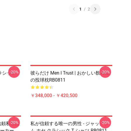
1
/
2
-20%
-20%
 クラシック
彼らだけ Men I Trust | おかしい飲み物
の投球枕RB0811
￥348,000 - ￥420,500
-20%
-20%
 信頼私私は
私が信頼する唯一の男性 - ジャックジ
パーカー
ム ホセ クラシック T シャツ RB0811