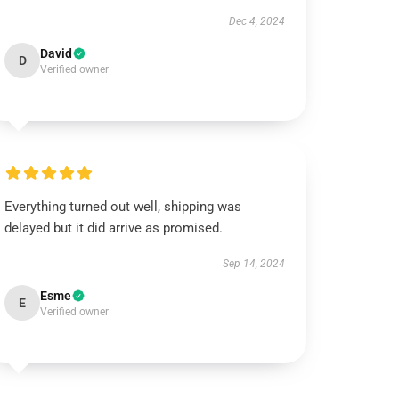
Dec 4, 2024
David
D
Verified owner
Everything turned out well, shipping was
delayed but it did arrive as promised.
Sep 14, 2024
Esme
E
Verified owner