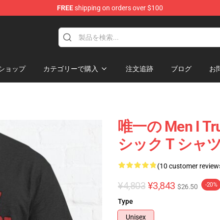
FREE
shipping on orders over $100
ore
ショップ
カテゴリーで購入
注文追跡
ブログ
お
唯一の Men I 
シック T シャツ 
(10 customer review
¥4,803
¥3,843
-20%
$26.50
Type
Unisex