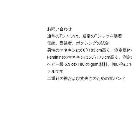
お問い合わせ
通常のTシャツは、通常のTシャツを装着
伝統、受益者、ボクシングの試合
男性のマネキンは6'0"/183 cm高く、測定媒
Feminineのマネキンは5'8"/173 cm高く
ヘビー級 5.3 oz/180 の gsm 材料、強い色
テルです
二重針の裾および丈夫さのための首バンド