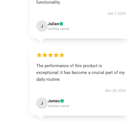
functionality.
Dec 7, 2024
Julian
J
Verified owner
The performance of this product is
exceptional; it has become a crucial part of my
daily routine.
Nov 28, 2024
James
J
Verified owner