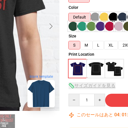
Color
Default
Size
S
M
L
XL
2X
Print Location
blank template
サイズガイドを見る
Quantity
このセールはあと
04
:
01