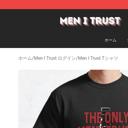
Men I Trust Shop - Official Men I Trust Merchandise St
ホーム
ホーム
/
Men I Trust ログイン
/
Men I Trust Tシャツ