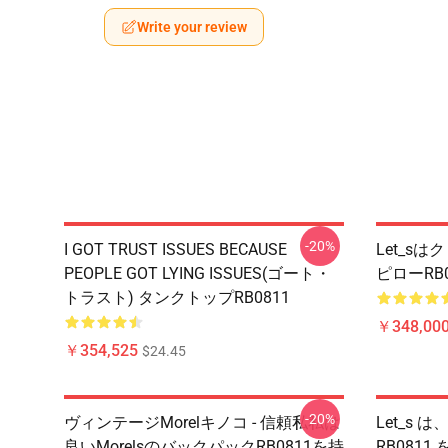
Write your review
-20%
I GOT TRUST ISSUES BECAUSE
Let_s
PEOPLE GOT LYING ISSUES(ゴート・
ピローRB
トラスト) タンクトップRB0811
￥348,000
￥354,525
$24.45
-20%
ヴィンテージMorelキノコ - 信頼私私は
Let_s
良いMorelsのバックパックRB0811を持
RB0811