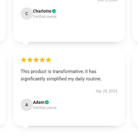
Dec 5, 2024
Charlotte
C
Verified owner
This product is transformative; it has
significantly simplified my daily routine.
Sep 28, 2024
Adam
A
Verified owner