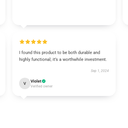
I found this product to be both durable and
highly functional; it’s a worthwhile investment.
Sep 1, 2024
Violet
V
Verified owner