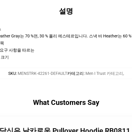
설명
스
her Gray는 70 %면, 30 % 폴리 에스테르입니다. 스낵 바 Heather는 60 
팔목
ctices 요구 사항을 따르는
2 크기
SKU
:
MENSTRK-42261-DEFAULT
카테고리
:
Men I Trust 카테고리
,
What Customers Say
t 일, 당신은 날카로운 Pullover Hoodie RB0811