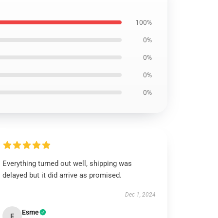
100%
0%
0%
0%
0%
Everything turned out well, shipping was
delayed but it did arrive as promised.
Dec 1, 2024
Esme
E