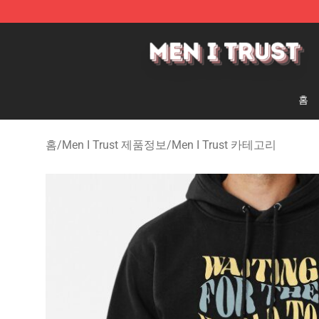
Men I Trust Shop - Official Men I Trust Merchandise St
홈
홈
/
Men I Trust 제품정보
/
Men I Trust 카테고리