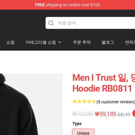
FREE
shipping on orders over $100
ore
쇼핑
카테고리별 쇼핑
주문 추적
블로그
연락
Men I Trust 
Hoodie RB0811
(5 customer reviews
₩73,981
₩59,185
$42.95
Type
Unisex