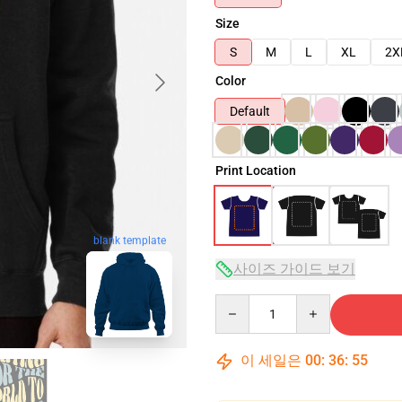
Size
S
M
L
XL
2X
Color
Default
Print Location
blank template
사이즈 가이드 보기
Quantity
이 세일은
00
:
36
:
54