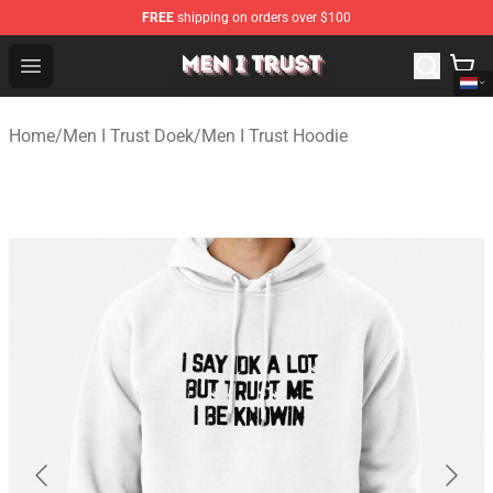
FREE
shipping on orders over $100
Men I Trust Shop - Official Men I Trust Merchandise Store
Open menu
Home
/
Men I Trust Doek
/
Men I Trust Hoodie