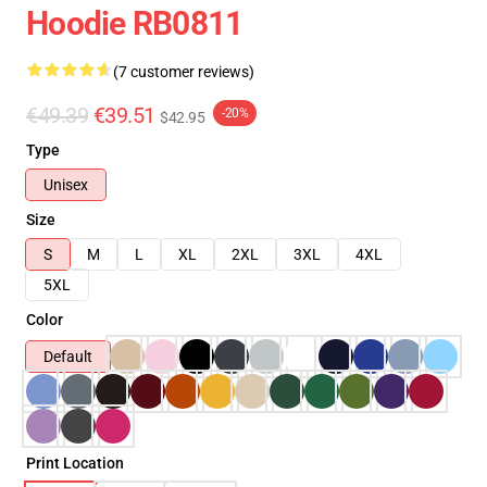
Hoodie RB0811
(7 customer reviews)
€49.39
€39.51
-20%
$42.95
Type
Unisex
Size
S
M
L
XL
2XL
3XL
4XL
5XL
Color
Default
Print Location