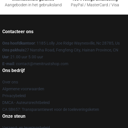
Aangeboden in het gebruiksland
PayPal / MasterCard / Visa
Contacteer ons
Ons hoofdkantoor
: 1185 Lolly Joe Ridge Waynesville, Nc 28785, Us
Ons pakhuis
27 Nansha Road, Fengfeng City, Hainan Province, CN
Uur
: 21.00 uur 5.00 uur
E-mail
: contact@menitrustshop.com
Ons bedrijf
Over ons
Algemene voorwaarden
Privacybeleid
DMCA - Auteursrechtbeleid
CA SB657: Transparantiewet voor de toeleveringsketen
Onze steun
Verzend- en leveringsbeleid