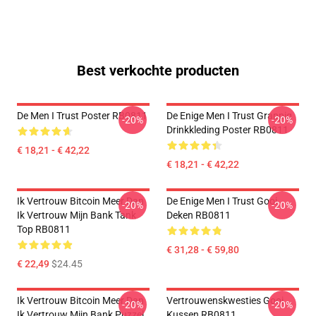
Best verkochte producten
De Men I Trust Poster RB0811
De Enige Men I Trust Grappig
-20%
-20%
Drinkkleding Poster RB0811
€ 18,21 - € 42,22
€ 18,21 - € 42,22
Ik Vertrouw Bitcoin Meer Dan
De Enige Men I Trust Gooi
-20%
-20%
Ik Vertrouw Mijn Bank Tank
Deken RB0811
Top RB0811
€ 31,28 - € 59,80
€ 22,49
$24.45
Ik Vertrouw Bitcoin Meer Dan
Vertrouwenskwesties Gooi
-20%
-20%
Ik Vertrouw Mijn Bank Puzzel
Kussen RB0811