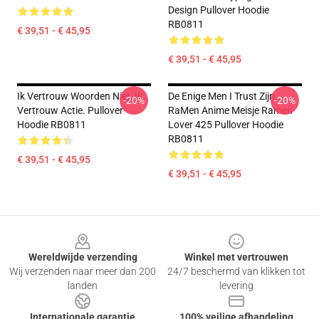
Design Pullover Hoodie
RB0811
€ 39,51 - € 45,95
€ 39,51 - € 45,95
Ik Vertrouw Woorden Niet, Ik
De Enige Men I Trust Zijn
-20%
-20%
Vertrouw Actie. Pullover
RaMen Anime Meisje Ramen
Hoodie RB0811
Lover 425 Pullover Hoodie
RB0811
€ 39,51 - € 45,95
€ 39,51 - € 45,95
Footer
Wereldwijde verzending
Winkel met vertrouwen
Wij verzenden naar meer dan 200
24/7 beschermd van klikken tot
landen
levering
Internationale garantie
100% veilige afhandeling