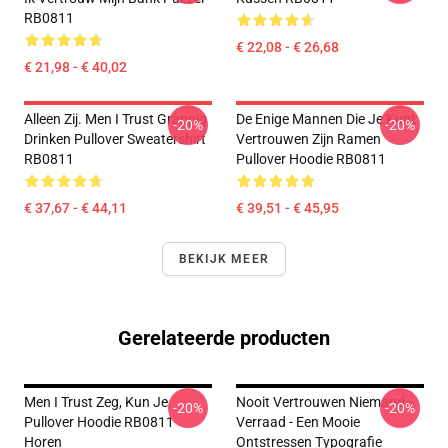
RB0811
€ 22,08 - € 26,68
€ 21,98 - € 40,02
Alleen Zij. Men I Trust Grappig
De Enige Mannen Die Je Kunt
-20%
-20%
Drinken Pullover Sweatershirt
Vertrouwen Zijn Ramen
RB0811
Pullover Hoodie RB0811
€ 37,67 - € 44,11
€ 39,51 - € 45,95
BEKIJK MEER
Gerelateerde producten
Men I Trust Zeg, Kun Je
Nooit Vertrouwen Niemand -
-20%
-20%
Pullover Hoodie RB0811
Verraad - Een Mooie
Horen
Ontstressen Typografie