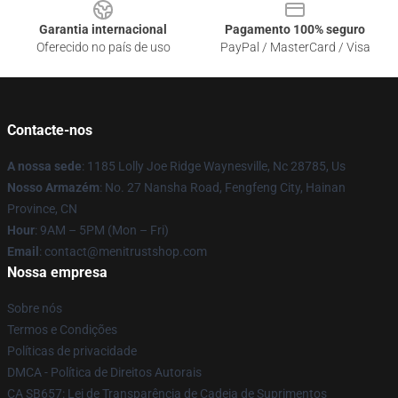
Garantia internacional
Pagamento 100% seguro
Oferecido no país de uso
PayPal / MasterCard / Visa
Contacte-nos
A nossa sede
: 1185 Lolly Joe Ridge Waynesville, Nc 28785, Us
Nosso Armazém
: No. 27 Nansha Road, Fengfeng City, Hainan
Province, CN
Hour
: 9AM – 5PM (Mon – Fri)
Email
: contact@menitrustshop.com
Nossa empresa
Sobre nós
Termos e Condições
Políticas de privacidade
DMCA - Política de Direitos Autorais
CA SB657: Lei de Transparência de Cadeia de Suprimentos