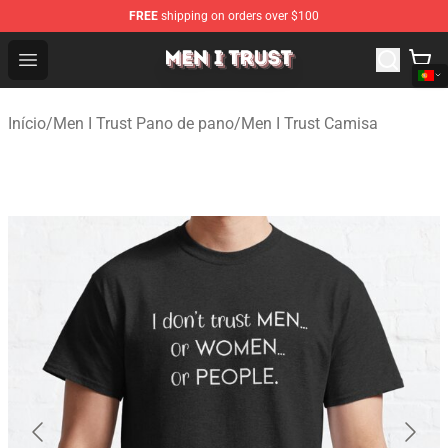
FREE
shipping on orders over $100
Men I Trust Shop - Official Men I Trust Merchandise Store
Open menu
Início
/
Men I Trust Pano de pano
/
Men I Trust Camisa