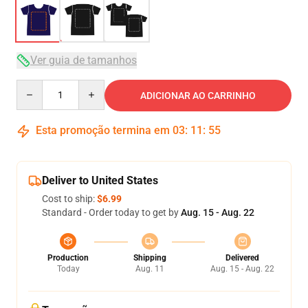
Ver guia de tamanhos
Quantity
ADICIONAR AO CARRINHO
Esta promoção termina em
03
:
11
:
54
Deliver to United States
Cost to ship:
$6.99
Standard - Order today to get by
Aug. 15 - Aug. 22
Production
Shipping
Delivered
Today
Aug. 11
Aug. 15 - Aug. 22