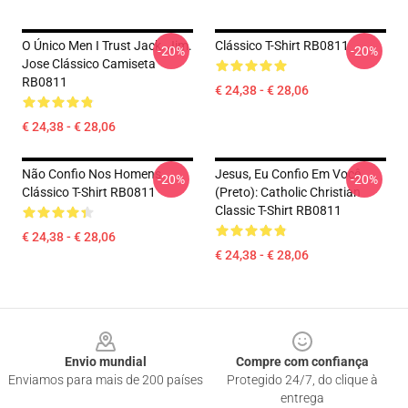
O Único Men I Trust Jack. Jim.
Clássico T-Shirt RB0811
-20%
-20%
Jose Clássico Camiseta
RB0811
€ 24,38 - € 28,06
€ 24,38 - € 28,06
Não Confio Nos Homens
Jesus, Eu Confio Em Você
-20%
-20%
Clássico T-Shirt RB0811
(preto): Catholic Christian
Classic T-Shirt RB0811
€ 24,38 - € 28,06
€ 24,38 - € 28,06
Footer
Envio mundial
Compre com confiança
Enviamos para mais de 200 países
Protegido 24/7, do clique à
entrega