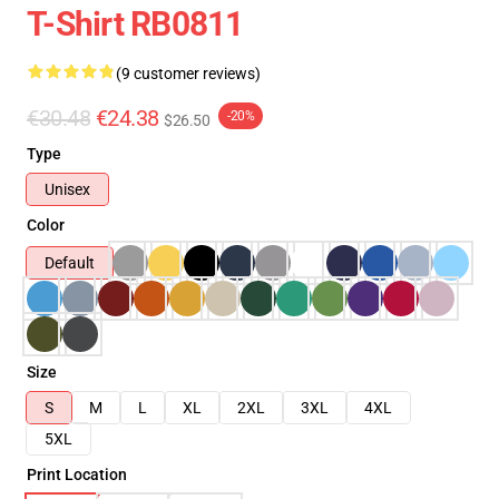
T-Shirt RB0811
(9 customer reviews)
€30.48
€24.38
-20%
$26.50
Type
Unisex
Color
Default
Size
S
M
L
XL
2XL
3XL
4XL
5XL
Print Location