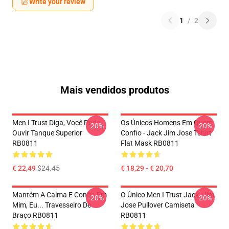
Write your review
1
/
2
Mais vendidos produtos
Men I Trust Diga, Você Pode
Os Únicos Homens Em Quem
-20%
-20%
Ouvir Tanque Superior
Confio - Jack Jim Jose Tshirt
RB0811
Flat Mask RB0811
€ 22,49
$24.45
€ 18,29 - € 20,70
Mantém A Calma E Confia Em
O Único Men I Trust Jack. Jim.
-20%
-20%
Mim, Eu... Travesseiro De
Jose Pullover Camiseta
Braço RB0811
RB0811